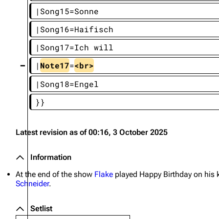
|Song15=Sonne
Oliver Riedel
|Song16=Haifisch
Christoph Schneider
|Song17=Ich will
Till Lindemann
|
Note17
=
<br>
Paul Landers
|Song18=Engel
Christian Lorenz
}}
Latest revision as of 00:16, 3 October 2025
Information
At the end of the show
Flake
played
Happy Birthday
on his 
Schneider
.
Setlist