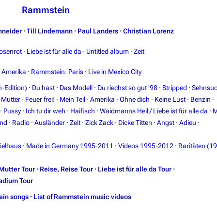
Rammstein
hneider
·
Till Lindemann
·
Paul Landers
·
Christian Lorenz
osenrot
·
Liebe ist für alle da
·
Untitled album
·
Zeit
n Amerika
·
Rammstein: Paris
·
Live in Mexico City
-Edition)
·
Du hast
·
Das Modell
·
Du riechst so gut '98
·
Stripped
·
Sehnsuc
·
Mutter
·
Feuer frei!
·
Mein Teil
·
Amerika
·
Ohne dich
·
Keine Lust
·
Benzin
·
·
Pussy
·
Ich tu dir weh
·
Haifisch
·
Waidmanns Heil / Liebe ist für alle da
·
M
and
·
Radio
·
Ausländer
·
Zeit
·
Zick Zack
·
Dicke Titten
·
Angst
·
Adieu
·
ielhaus
·
Made in Germany 1995-2011
·
Videos 1995-2012
·
Raritäten (1
Mutter Tour
·
Reise, Reise Tour
·
Liebe ist für alle da Tour
·
adium Tour
ein songs
·
List of Rammstein music videos