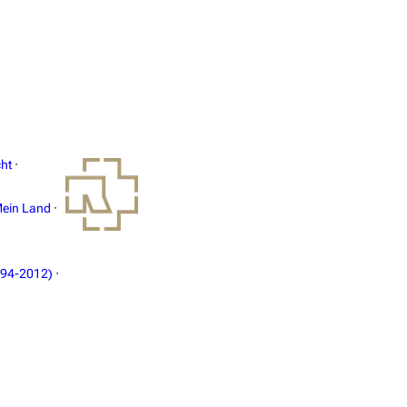
ht
·
ein Land
·
994-2012)
·