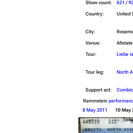
Show count:
621 / 9
Country:
United 
City:
Rosemo
Venue:
Allstat
Tour:
Liebe is
Tour leg:
North A
Support act:
Combic
Rammstein
performanc
8 May 2011
10 May 
Tick