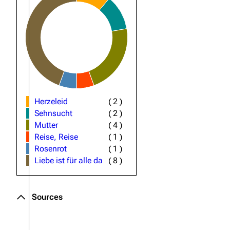
Herzeleid
(
2
)
Sehnsucht
(
2
)
Mutter
(
4
)
Reise, Reise
(
1
)
Rosenrot
(
1
)
Liebe ist für alle da
(
8
)
Sources