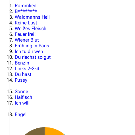
Rammlied
B********
Waidmanns Heil
Keine Lust
Weißes Fleisch
Feuer frei!
Wiener Blut
Frühling in Paris
Ich tu dir weh
Du riechst so gut
Benzin
Links 2-3-4
Du hast
Pussy
Sonne
Haifisch
Ich will
Engel