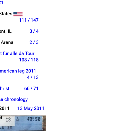
21
States
111 / 147
nt, IL
3 / 4
e Arena
2 / 3
t für alle da Tour
108 / 118
merican leg 2011
4 / 13
hrist
66 / 71
e chronology
2011
13 May 2011
et