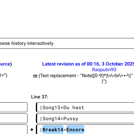
owse history interactively
igrate
Lindemann
Till Lindemann
mation
Information
Information
ource
Latest revision as of 00:16, 3 October 202
ography
Discography
Discography
Rasputin93
1="
m
Text replacement - "Note([0-9]*)\=\<br\>↵\|
ography
Videography
Videography
|"
list
Song list
Song list
Line 37:
handise
Tour dates
Tour dates
|Song13=Du hast
Merchandise
Merchandise
|Song14=Pussy
|
Break14
=
Encore