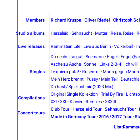
Members
Richard Kruspe
·
Oliver Riedel
·
Christoph Sc
Studio albums
Herzeleid
·
Sehnsucht
·
Mutter
·
Reise, Reise
·
R
Live releases
Rammstein Life
·
Live aus Berlin
·
Völkerball
·
I
Du riechst so gut
·
Seemann
·
Engel
·
Engel (Fan
Asche zu Asche
·
Sonne
·
Links 2-3-4
·
Ich will
Singles
Te quiero puta!
·
Rosenrot
·
Mann gegen Mann
Mein Herz brennt
·
Pussy / Mein Teil
·
Deutschl
Du hast / Spiel mit mir (2023 Mix)
Original Single Kollektion
·
Trial By Fire
·
Lichtsp
Compilations
XXI
·
XXI - Klavier
·
Remixes
·
XXXIII
Club Tour
·
Herzeleid Tour
·
Sehnsucht Tour
·
Concert tours
Made in Germany Tour
·
2016 / 2017 Tour
·
St
List:Rammst