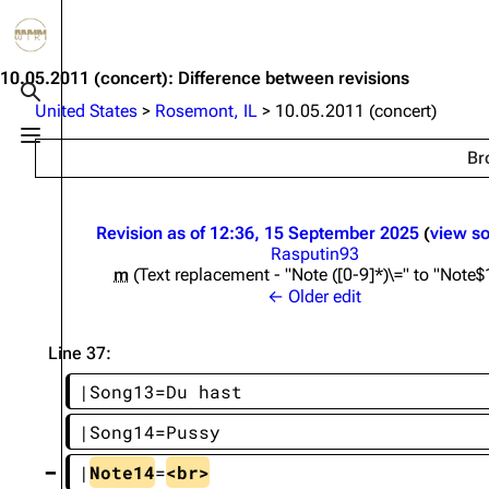
Jump to content
3.4K
10.6K
12
290.4K
10.05.2011 (concert): Difference between revisions
Toggle search
United States
>
Rosemont, IL
>
10.05.2011 (concert)
Toggle menu
Br
Navigation
Rammstein
Em
Main page
Information
Infor
Revision as of 12:36, 15 September 2025
view s
Blog
Discography
Disc
Rasputin93
m
Text replacement - "Note ([0-9]*)\=" to "Note$
On this day
Videography
Vide
← Older edit
Random page
Song list
Song 
Line 37:
Contact
Tour dates
Merc
|Song13=Du hast
Merchandise
|Song14=Pussy
Members
|
Note14
=
<br>
Richard Kruspe