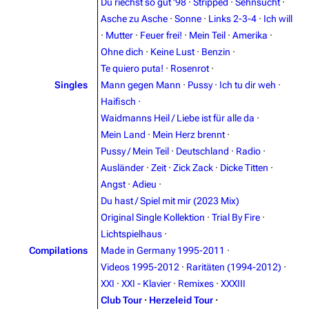
Du riechst so gut '98
·
Stripped
·
Sehnsucht
·
Asche zu Asche
·
Sonne
·
Links 2-3-4
·
Ich will
3.4K
12
290.4K
·
Mutter
·
Feuer frei!
·
Mein Teil
·
Amerika
·
Ohne dich
·
Keine Lust
·
Benzin
·
Navigation
Rammstein
Te quiero puta!
·
Rosenrot
·
Singles
Mann gegen Mann
·
Pussy
·
Ich tu dir weh
·
Main page
Information
Haifisch
·
Blog
Discography
Waidmanns Heil / Liebe ist für alle da
·
Mein Land
·
Mein Herz brennt
·
On this day
Videography
Pussy / Mein Teil
·
Deutschland
·
Radio
·
Random page
Song list
Ausländer
·
Zeit
·
Zick Zack
·
Dicke Titten
·
Angst
·
Adieu
·
Contact
Tour dates
Du hast / Spiel mit mir (2023 Mix)
Merchandise
Original Single Kollektion
·
Trial By Fire
·
Lichtspielhaus
·
Emigrate
Lindemann
Compilations
Made in Germany 1995-2011
·
Videos 1995-2012
·
Raritäten (1994-2012)
·
Information
Information
XXI
·
XXI - Klavier
·
Remixes
·
XXXIII
Discography
Discography
Club Tour
·
Herzeleid Tour
·