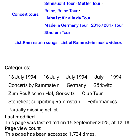
Sehnsucht Tour
·
Mutter Tour
·
Videography
Videography
Reise, Reise Tour
·
Concert tours
Song list
Song list
Liebe ist für alle da Tour
·
Made in Germany Tour
·
2016 / 2017 Tour
·
Merchandise
Tour dates
Stadium Tour
Merchandise
List:Rammstein songs
·
List of Rammstein music videos
Till Lindemann
Flake Lorenz
Information
Information
Categories
:
Discography
Discography
16 July 1994
16 July
July 1994
July
1994
Concerts by Rammstein
Germany
Görkwitz
Videography
Videography
Zum Reußischen Hof, Görkwitz
Club Tour
Song list
Song list
Stonebeat supporting Rammstein
Performances
Tour dates
Partially missing setlist
Last modified
Merchandise
Purge
This page was last edited on 15 September 2025, at 12:18.
Page view count
Members
This page has been accessed 1,734 times.