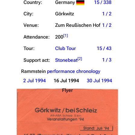
Country:
Germany
15 / 338
City:
Görkwitz
1 / 2
Venue:
Zum Reußischen Hof
1 / 2
[
1
]
Attendance:
200
Tour:
Club Tour
15 / 43
[
2
]
1 / 3
Support act:
Stonebeat
Rammstein
performance chronology
2 Jul 1994
16 Jul 1994
30 Jul 1994
Flyer