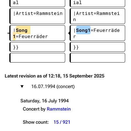
al
ial
|Artist=Rammstein
|Artist=Rammstei
n
|
Song 
|
Song1
=Feuerräde
1
=Feuerräder
r
}}
}}
Latest revision as of 12:18, 15 September 2025
16.07.1994 (concert)
Saturday, 16 July 1994
Concert by
Rammstein
Show count:
15 / 921