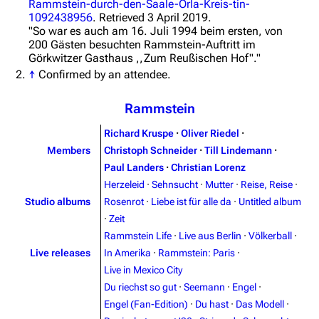
Rammstein-durch-den-Saale-Orla-Kreis-tin-
1092438956
. Retrieved 3 April 2019
.
"So war es auch am 16. Juli 1994 beim ersten, von
200 Gästen besuchten Rammstein-Auftritt im
Görkwitzer Gasthaus ,,Zum Reußischen Hof"."
↑
Confirmed by an attendee.
Rammstein
Richard Kruspe
·
Oliver Riedel
·
Members
Christoph Schneider
·
Till Lindemann
·
Paul Landers
·
Christian Lorenz
Herzeleid
·
Sehnsucht
·
Mutter
·
Reise, Reise
·
Studio albums
Rosenrot
·
Liebe ist für alle da
·
Untitled album
·
Zeit
Rammstein Life
·
Live aus Berlin
·
Völkerball
·
Live releases
In Amerika
·
Rammstein: Paris
·
Live in Mexico City
Du riechst so gut
·
Seemann
·
Engel
·
Engel (Fan-Edition)
·
Du hast
·
Das Modell
·