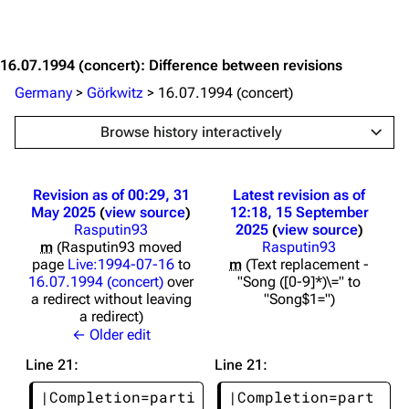
Jump to content
16.07.1994 (concert): Difference between revisions
Germany
>
Görkwitz
>
16.07.1994 (concert)
Browse history interactively
Revision as of 00:29, 31
Latest revision as of
May 2025
view source
12:18, 15 September
Rasputin93
2025
view source
m
Rasputin93 moved
Rasputin93
page
Live:1994-07-16
to
m
Text replacement -
16.07.1994 (concert)
over
"Song ([0-9]*)\=" to
a redirect without leaving
"Song$1="
a redirect
← Older edit
Line 21:
Line 21:
|Completion=parti
|Completion=part