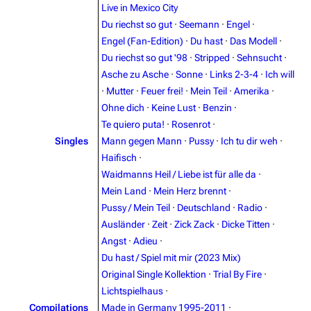
3.4K
12
290.4K
Live in Mexico City
Du riechst so gut
·
Seemann
·
Engel
·
Engel (Fan-Edition)
·
Du hast
·
Das Modell
·
Navigation
Rammstein
Du riechst so gut '98
·
Stripped
·
Sehnsucht
·
Main page
Information
Asche zu Asche
·
Sonne
·
Links 2-3-4
·
Ich will
·
Mutter
·
Feuer frei!
·
Mein Teil
·
Amerika
·
Blog
Discography
Ohne dich
·
Keine Lust
·
Benzin
·
On this day
Videography
Te quiero puta!
·
Rosenrot
·
Singles
Mann gegen Mann
·
Pussy
·
Ich tu dir weh
·
Random page
Song list
Haifisch
·
Contact
Tour dates
Waidmanns Heil / Liebe ist für alle da
·
Mein Land
·
Mein Herz brennt
·
Merchandise
Pussy / Mein Teil
·
Deutschland
·
Radio
·
Ausländer
·
Zeit
·
Zick Zack
·
Dicke Titten
·
Emigrate
Lindemann
Angst
·
Adieu
·
Information
Information
Du hast / Spiel mit mir (2023 Mix)
Original Single Kollektion
·
Trial By Fire
·
Discography
Discography
Lichtspielhaus
·
Videography
Videography
Compilations
Made in Germany 1995-2011
·