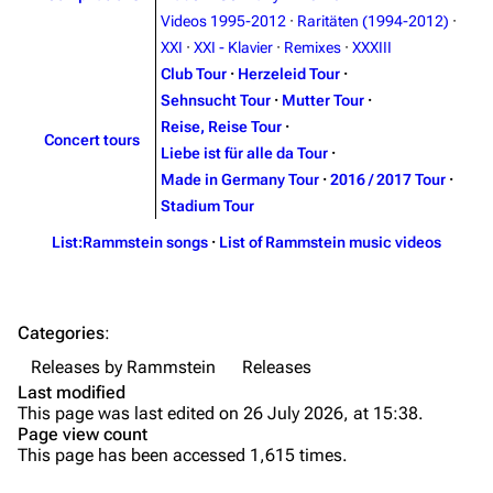
Videos 1995-2012
·
Raritäten (1994-2012)
·
Song list
Song list
XXI
·
XXI - Klavier
·
Remixes
·
XXXIII
Merchandise
Tour dates
Club Tour
·
Herzeleid Tour
·
Sehnsucht Tour
·
Mutter Tour
·
Merchandise
Reise, Reise Tour
·
Concert tours
Liebe ist für alle da Tour
·
Till Lindemann
Flake Lorenz
Made in Germany Tour
·
2016 / 2017 Tour
·
Information
Information
Stadium Tour
Discography
Discography
List:Rammstein songs
·
List of Rammstein music videos
Videography
Videography
Song list
Song list
Categories
:
Tour dates
Releases by Rammstein
Releases
Last modified
Merchandise
This page was last edited on 26 July 2026, at 15:38.
Page view count
Purge
Members
This page has been accessed 1,615 times.
Richard Kruspe