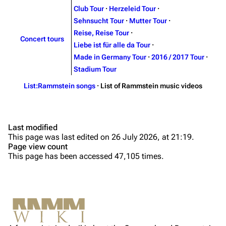
Club Tour
·
Herzeleid Tour
·
Sehnsucht Tour
·
Mutter Tour
·
Till Lindemann
Flake Lorenz
Reise, Reise Tour
·
Concert tours
Information
Information
Liebe ist für alle da Tour
·
Made in Germany Tour
·
2016 / 2017 Tour
·
Discography
Discography
Stadium Tour
Videography
Videography
List:Rammstein songs
·
List of Rammstein music videos
Song list
Song list
Herzeleid
Tour dates
Sehnsucht
Last modified
Merchandise
This page was last edited on 26 July 2026, at 21:19.
Mutter
Page view count
Purge
Members
This page has been accessed 47,105 times.
Reise, Reise
Richard Kruspe
Rosenrot
Printable version
Oliver Riedel
Liebe ist für alle da
Permanent link
Made in Germany
Christoph Schneider
Not logged in
Untitled album
Cite this page