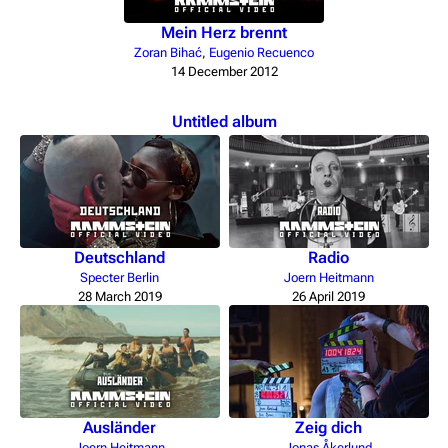
Mein Herz brennt
Zoran Bihać
,
Eugenio Recuenco
14 December 2012
Untitled album
Deutschland
Radio
Specter Berlin
Joern Heitmann
28 March 2019
26 April 2019
Ausländer
Zeig dich
Joern Heitmann
Jonas Åkerlund