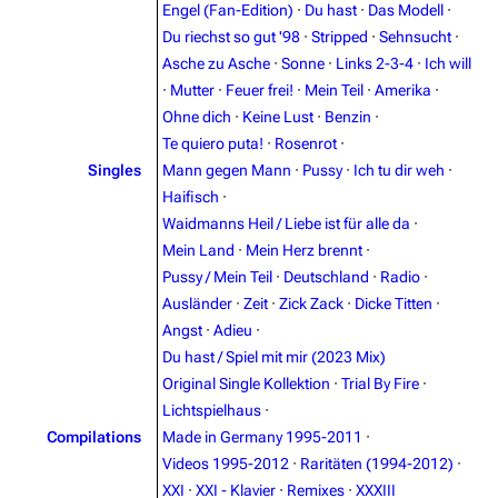
Main page
Information
Engel (Fan-Edition)
·
Du hast
·
Das Modell
·
Du riechst so gut '98
·
Stripped
·
Sehnsucht
·
Blog
Discography
Asche zu Asche
·
Sonne
·
Links 2-3-4
·
Ich will
On this day
Videography
·
Mutter
·
Feuer frei!
·
Mein Teil
·
Amerika
·
Ohne dich
·
Keine Lust
·
Benzin
·
Random page
Song list
Te quiero puta!
·
Rosenrot
·
Contact
Tour dates
Singles
Mann gegen Mann
·
Pussy
·
Ich tu dir weh
·
Haifisch
·
Merchandise
Waidmanns Heil / Liebe ist für alle da
·
Mein Land
·
Mein Herz brennt
·
Emigrate
Lindemann
Pussy / Mein Teil
·
Deutschland
·
Radio
·
Information
Information
Ausländer
·
Zeit
·
Zick Zack
·
Dicke Titten
·
Angst
·
Adieu
·
Discography
Discography
Du hast / Spiel mit mir (2023 Mix)
Videography
Videography
Original Single Kollektion
·
Trial By Fire
·
Lichtspielhaus
·
Song list
Song list
Compilations
Made in Germany 1995-2011
·
Merchandise
Tour dates
Videos 1995-2012
·
Raritäten (1994-2012)
·
XXI
·
XXI - Klavier
·
Remixes
·
XXXIII
Merchandise