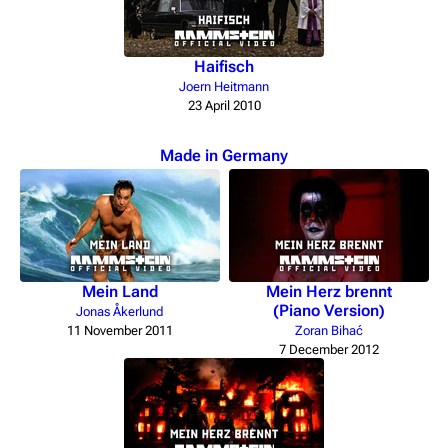
Haifisch
Joern Heitmann
23 April 2010
Made in Germany
Mein Land
Mein Herz brennt
(Piano Version)
Jonas Åkerlund
11 November 2011
Zoran Bihać
7 December 2012