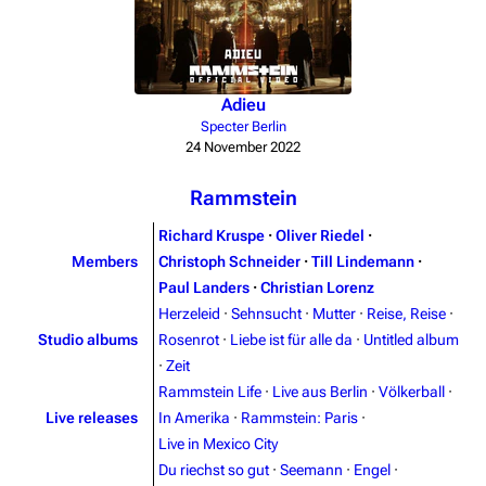
Adieu
Specter Berlin
24 November 2022
Rammstein
Richard Kruspe
·
Oliver Riedel
·
Members
Christoph Schneider
·
Till Lindemann
·
Paul Landers
·
Christian Lorenz
Herzeleid
·
Sehnsucht
·
Mutter
·
Reise, Reise
·
Studio albums
Rosenrot
·
Liebe ist für alle da
·
Untitled album
·
Zeit
3.4K
12
290.3K
Rammstein Life
·
Live aus Berlin
·
Völkerball
·
Live releases
In Amerika
·
Rammstein: Paris
·
Live in Mexico City
Navigation
Rammstein
Du riechst so gut
·
Seemann
·
Engel
·