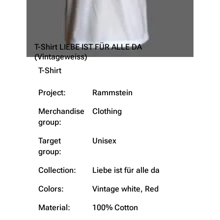
T-Shirt LIEBE IST FÜR ALLE DA
(Vintageweiss)
T-Shirt
Project:
Rammstein
Merchandise
Clothing
group:
Target
Unisex
group:
Collection:
Liebe ist für alle da
Colors:
Vintage white, Red
Material:
100% Cotton