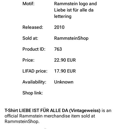
Motif:
Rammstein logo and
3.4K
12
290.4K
Liebe ist für alle da
lettering
Navigation
Rammstein
Released:
2010
Main page
Information
Sold at:
RammsteinShop
Blog
Discography
Product ID:
763
On this day
Videography
Price:
22.90 EUR
Random page
Song list
LIFAD price:
17.90 EUR
Contact
Tour dates
Availability:
Unknown
Merchandise
Shop link:
Emigrate
Lindemann
Information
Information
T-Shirt LIEBE IST FÜR ALLE DA (Vintageweiss)
is an
official Rammstein merchandise item sold at
Discography
Discography
RammsteinShop.