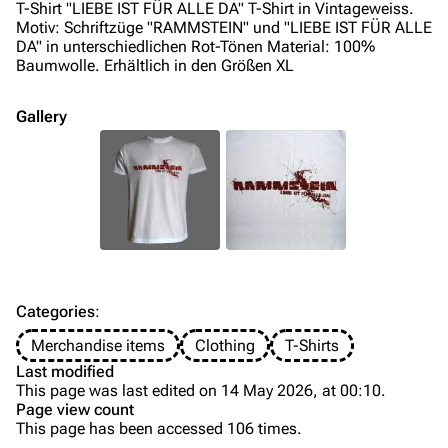
Videography
Videography
T-Shirt "LIEBE IST FÜR ALLE DA" T-Shirt in Vintageweiss.
Motiv: Schriftzüge "RAMMSTEIN" und "LIEBE IST FÜR ALLE
Song list
Song list
DA" in unterschiedlichen Rot-Tönen Material: 100%
Baumwolle. Erhältlich in den Größen XL
Merchandise
Tour dates
Merchandise
Gallery
Till Lindemann
Flake Lorenz
Information
Information
Discography
Discography
Videography
Videography
Song list
Song list
Categories
:
Tour dates
Merchandise items
Clothing
T-Shirts
Last modified
Merchandise
This page was last edited on 14 May 2026, at 00:10.
Page view count
Members
This page has been accessed 106 times.