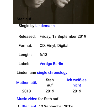
Steh auf
Single by
Lindemann
Released:
Friday, 13 September 2019
Format:
CD, Vinyl, Digital
Length:
6:13
Label:
Vertigo Berlin
Lindemann
single chronology
Steh
Ich weiß es
Mathematik
auf
nicht
2018
2019
2019
Music video
for
Steh auf
1.
Steh auf
13 September 2019