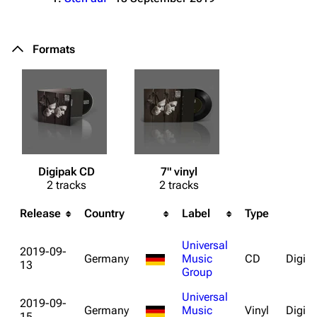
Formats
Digipak CD
7" vinyl
2 tracks
2 tracks
Release
Country
Label
Type
Universal
2019-09-
Germany
Music
CD
Digip
13
Group
Universal
2019-09-
Germany
Music
Vinyl
Digisl
15