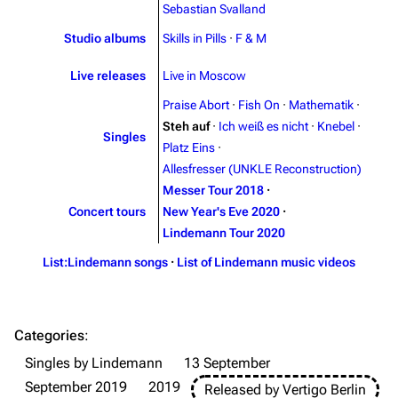
Sebastian Svalland
Emigrate
Lindemann
Studio albums
Skills in Pills
·
F & M
Information
Information
Live releases
Live in Moscow
Discography
Discography
Praise Abort
·
Fish On
·
Mathematik
·
Videography
Videography
Steh auf
·
Ich weiß es nicht
·
Knebel
·
Singles
Platz Eins
·
Song list
Song list
Allesfresser (UNKLE Reconstruction)
Merchandise
Tour dates
Messer Tour 2018
·
Concert tours
New Year's Eve 2020
·
Merchandise
Lindemann Tour 2020
Till Lindemann
Flake Lorenz
List:Lindemann songs
·
List of Lindemann music videos
Information
Information
Discography
Discography
Categories
:
Videography
Videography
Singles by Lindemann
13 September
Song list
Song list
September 2019
2019
Released by Vertigo Berlin