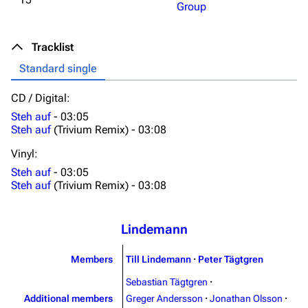
Group
Tracklist
Standard single
CD / Digital:
3.4K
12
290.4K
Steh auf
-
03:05
Steh auf
(Trivium Remix) -
03:08
Navigation
Rammstein
Vinyl:
Main page
Information
Steh auf
-
03:05
Steh auf
(Trivium Remix) -
03:08
Blog
Discography
On this day
Videography
Lindemann
Random page
Song list
Members
Till Lindemann
·
Peter Tägtgren
Contact
Tour dates
Sebastian Tägtgren
·
Merchandise
Additional members
Greger Andersson
·
Jonathan Olsson
·