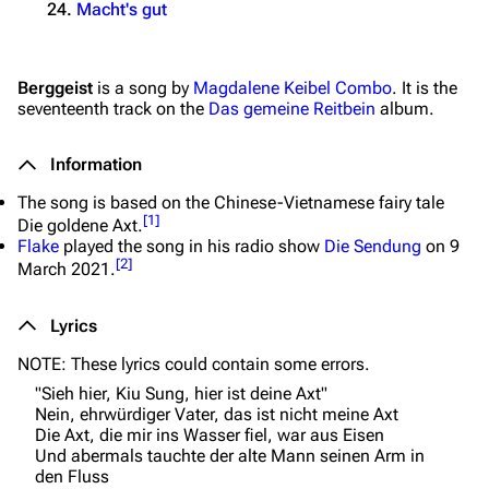
Macht's gut
Berggeist
is a song by
Magdalene Keibel Combo
. It is the
seventeenth track on the
Das gemeine Reitbein
album.
Information
The song is based on the Chinese-Vietnamese fairy tale
[
1
]
Die goldene Axt
.
Flake
played the song in his radio show
Die Sendung
on 9
[
2
]
March 2021.
Lyrics
NOTE: These lyrics could contain some errors.
"Sieh hier, Kiu Sung, hier ist deine Axt"
Nein, ehrwürdiger Vater, das ist nicht meine Axt
Die Axt, die mir ins Wasser fiel, war aus Eisen
Und abermals tauchte der alte Mann seinen Arm in
den Fluss