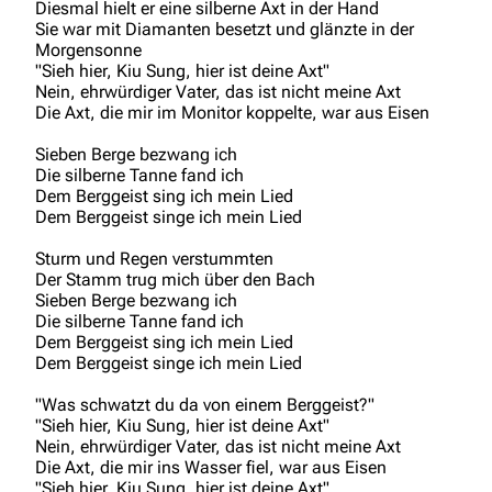
Diesmal hielt er eine silberne Axt in der Hand
Sie war mit Diamanten besetzt und glänzte in der
Morgensonne
"Sieh hier, Kiu Sung, hier ist deine Axt"
Nein, ehrwürdiger Vater, das ist nicht meine Axt
Die Axt, die mir im Monitor koppelte, war aus Eisen
Sieben Berge bezwang ich
Die silberne Tanne fand ich
Dem Berggeist sing ich mein Lied
3.4K
12
290.3K
Dem Berggeist singe ich mein Lied
Sturm und Regen verstummten
Navigation
Rammstein
Der Stamm trug mich über den Bach
Sieben Berge bezwang ich
Main page
Information
Die silberne Tanne fand ich
Dem Berggeist sing ich mein Lied
Blog
Discography
Dem Berggeist singe ich mein Lied
On this day
Videography
"Was schwatzt du da von einem Berggeist?"
"Sieh hier, Kiu Sung, hier ist deine Axt"
Random page
Song list
Nein, ehrwürdiger Vater, das ist nicht meine Axt
Die Axt, die mir ins Wasser fiel, war aus Eisen
Contact
Tour dates
"Sieh hier, Kiu Sung, hier ist deine Axt"