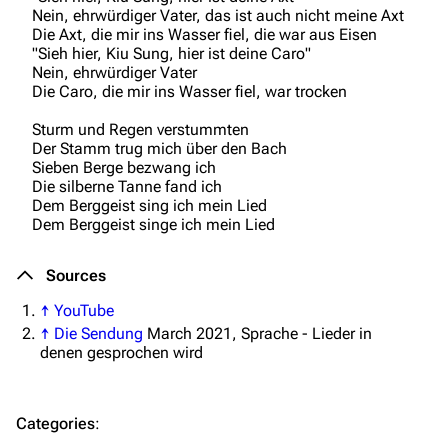
Nein, ehrwürdiger Vater, das ist auch nicht meine Axt
Merchandise
Die Axt, die mir ins Wasser fiel, die war aus Eisen
"Sieh hier, Kiu Sung, hier ist deine Caro"
Emigrate
Lindemann
Nein, ehrwürdiger Vater
Die Caro, die mir ins Wasser fiel, war trocken
Information
Information
Sturm und Regen verstummten
Discography
Discography
Der Stamm trug mich über den Bach
Sieben Berge bezwang ich
Videography
Videography
Die silberne Tanne fand ich
Dem Berggeist sing ich mein Lied
Song list
Song list
Dem Berggeist singe ich mein Lied
Merchandise
Tour dates
Sources
Merchandise
↑
YouTube
Till Lindemann
Flake Lorenz
↑
Die Sendung
March 2021, Sprache - Lieder in
denen gesprochen wird
Information
Information
Discography
Discography
Categories
:
Videography
Videography