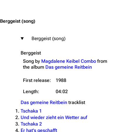
Jump to content
Berggeist
(song)
Berggeist (song)
Berggeist
Song by
Magdalene Keibel Combo
from
the
album
Das gemeine Reitbein
First release:
1988
Length:
04:02
Das gemeine Reitbein
tracklist
Tschaka 1
Und wieder zieht ein Wetter auf
Tschaka 2
Er hat's geschafft