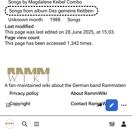
Songs by Magdalene Keibel Combo
Song list
Song list
Songs from album Das gemeine Reitbein
Tour dates
Unknown month
1988
Songs
Last modified
Merchandise
This page was last edited on 28 June 2025, at 15:03.
Page view count
Purge
Members
This page has been accessed 1,342 times.
Richard Kruspe
Printable version
Oliver Riedel
Permanent link
Information
Christoph Schneider
Not logged in
Lyrics
Cite this page
Till Lindemann
A fan-maintained wiki about the German band Rammstein
Your IP address will be publicly visible if you make any
Sources
edits.
Privacy policy
About RammWiki
Get shortened URL
Paul Landers
Contents
Share this page
More a
Copyright
Contact RammWiki
Views
Christian Lorenz
Log in
asso
Toggle search
Toggle menu
Toggle p
Tog