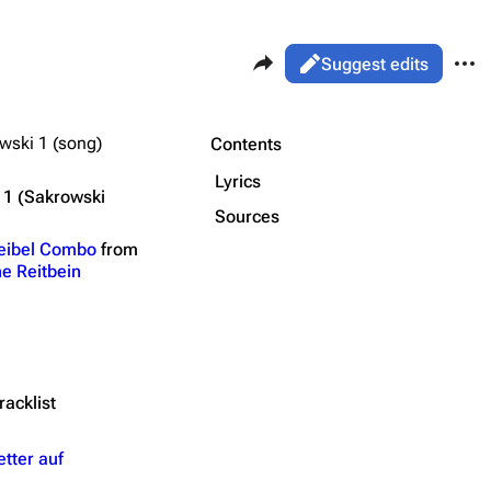
Share this page
More 
Views
Read
Suggest edits
ass
Page
wski 1 (song)
Purge
Contents
Flake Lorenz
Lyrics
 1 (Sakrowski
Information
Sources
Printable version
Alt ⇧ P
Discography
eibel Combo
from
Permanent link
e Reitbein
Videography
Cite this page
Song list
Get shortened URL
racklist
tter auf