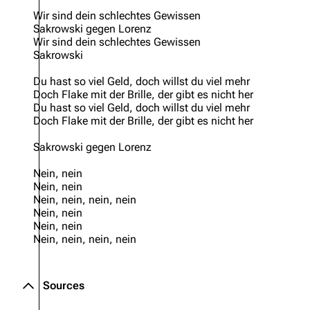
Wir sind dein schlechtes Gewissen
Oliver Riedel
Sakrowski gegen Lorenz
Wir sind dein schlechtes Gewissen
Christoph Schneider
Sakrowski
Till Lindemann
Du hast so viel Geld, doch willst du viel mehr
Doch Flake mit der Brille, der gibt es nicht her
Paul Landers
Du hast so viel Geld, doch willst du viel mehr
Doch Flake mit der Brille, der gibt es nicht her
Christian Lorenz
Sakrowski gegen Lorenz
Nein, nein
Nein, nein
Nein, nein, nein, nein
Nein, nein
Nein, nein
Nein, nein, nein, nein
Sources