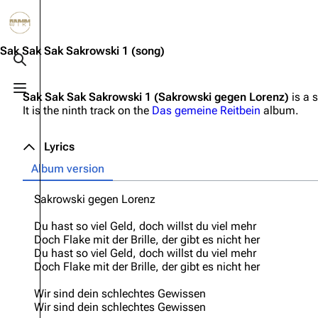
Jump to content
3.4K
10.6K
12
290.3K
Sak Sak Sak Sakrowski 1
(song)
Toggle search
Toggle menu
Sak Sak Sak Sakrowski 1 (Sakrowski gegen Lorenz)
is a 
Navigation
Rammstein
Em
It is the ninth track on the
Das gemeine Reitbein
album.
Main page
Information
Infor
Lyrics
Blog
Discography
Disc
Album version
On this day
Videography
Vide
Sakrowski gegen Lorenz
Random page
Song list
Song 
Du hast so viel Geld, doch willst du viel mehr
Contact
Tour dates
Merc
Doch Flake mit der Brille, der gibt es nicht her
Du hast so viel Geld, doch willst du viel mehr
Merchandise
Doch Flake mit der Brille, der gibt es nicht her
Members
Wir sind dein schlechtes Gewissen
Wir sind dein schlechtes Gewissen
Richard Kruspe