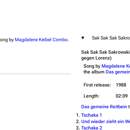
Sak Sak Sak Sakro
song by
Magdalene Keibel Combo
.
igrate
Lindemann
Till Lindemann
Sak Sak Sak Sakrowski
mation
Information
Information
gegen Lorenz)
ography
Discography
Discography
Song by
Magdalene K
the
album
Das gemein
ography
Videography
Videography
list
Song list
Song list
First release:
1988
handise
Tour dates
Tour dates
Length:
02:09
Merchandise
Merchandise
Das gemeine Reitbein
t
Tschaka 1
Und wieder zieht ein We
Tschaka 2