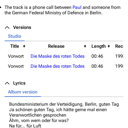
The track is a phone call between
Paul
and someone from
the German Federal Ministry of Defence in Berlin.
Versions
Studio
Title
Release
Length
Recor
Vorwort
Die Maske des roten Todes
00:46
1993
Vorwort
Die Maske des roten Todes
00:46
1993
Lyrics
Album version
Bundesministerium der Verteidigung, Berlin, guten Tag
Ja schönen guten Tag, ich hätte gerne mal einen
3.4K
12
290.4K
Veranwortlichen gesprochen
Ähm, vom wem oder für was?
Na für... für Luft