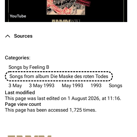
Merchandise
Tour dates
Merchandise
YouTube
Till Lindemann
Flake Lorenz
Sources
Information
Information
Discography
Discography
Categories
:
Videography
Videography
Songs by Feeling B
Song list
Song list
Songs from album Die Maske des roten Todes
Tour dates
3 May
3 May 1993
May 1993
1993
Songs
Last modified
Merchandise
This page was last edited on 1 August 2026, at 11:16.
Page view count
Purge
Members
This page has been accessed 1,725 times.
Richard Kruspe
Background
Printable version
Oliver Riedel
Versions