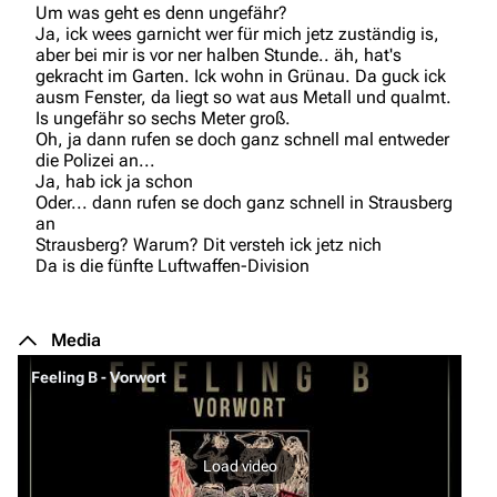
Um was geht es denn ungefähr?
Navigation
Rammstein
Ja, ick wees garnicht wer für mich jetz zuständig is,
aber bei mir is vor ner halben Stunde.. äh, hat's
Main page
Information
gekracht im Garten. Ick wohn in Grünau. Da guck ick
Blog
Discography
ausm Fenster, da liegt so wat aus Metall und qualmt.
Is ungefähr so sechs Meter groß.
On this day
Videography
Oh, ja dann rufen se doch ganz schnell mal entweder
die Polizei an...
Random page
Song list
Ja, hab ick ja schon
Oder... dann rufen se doch ganz schnell in Strausberg
Contact
Tour dates
an
Strausberg? Warum? Dit versteh ick jetz nich
Merchandise
Da is die fünfte Luftwaffen-Division
Emigrate
Lindemann
Media
Information
Information
Feeling B - Vorwort
Discography
Discography
Videography
Videography
Load video
Song list
Song list