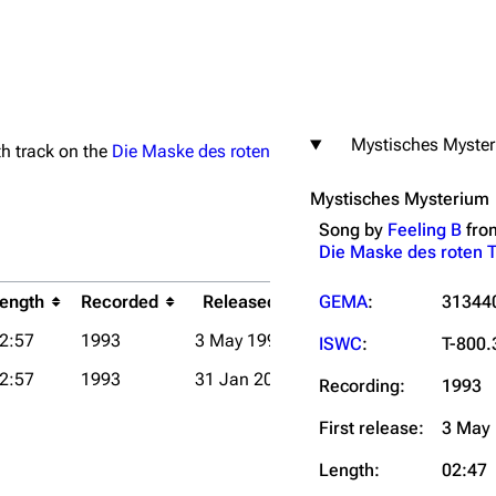
Mystisches Myster
rth track on the
Die Maske des roten
igrate
Lindemann
Till Lindemann
Mystisches Mysterium
mation
Information
Information
Song by
Feeling B
fro
ography
Discography
Discography
Die Maske des roten 
ography
Videography
Videography
ength
Recorded
Released
GEMA
Notes
:
31344
list
Song list
Song list
2:57
1993
3 May 1993
ISWC
:
T-800.
handise
Tour dates
Tour dates
2:57
1993
31 Jan 2025
2021 Remaster.
Recording:
1993
Merchandise
Merchandise
First release:
3 May
Length:
02:47