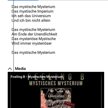
Das mystische Mysterium
Oliver Riedel
Das mystische Imperium
Ich seh das Universium
Christoph Schneider
Und ich bin nicht allein
Till Lindemann
Das mystische Mysterium
Paul Landers
Am Ende der Unendlichkeit
Das mysteriöse Mystische
Christian Lorenz
Wird immer mysteriöser
Das mystische Mysterium
Media
Feeling B - Mystisches Mysterium
Load video