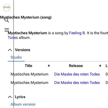
Jump to content
3.4K
10.6K
12
290.4K
Mystisches Mysterium
(song)
Toggle search
Toggle menu
Mystisches Mysterium
is a song by
Feeling B
. It is the fou
Navigation
Rammstein
Em
Todes
album.
Main page
Information
Infor
Versions
Blog
Discography
Disc
Studio
On this day
Videography
Vide
Title
Release
L
Random page
Song list
Song 
Mystisches Mysterium
Die Maske des roten Todes
0
Contact
Tour dates
Merc
Mystisches Mysterium
Die Maske des roten Todes
0
Merchandise
Lyrics
Members
Album version
Richard Kruspe