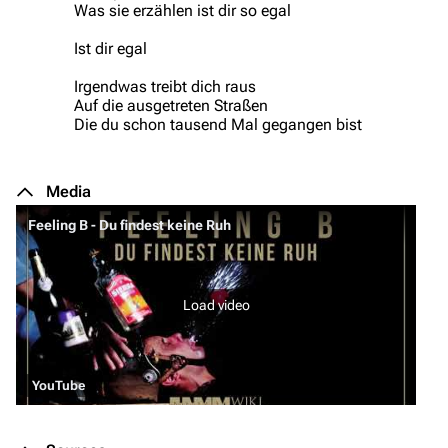
Was sie erzählen ist dir so egal
On this day
Videography
Ist dir egal
Random page
Song list
Contact
Tour dates
Irgendwas treibt dich raus
Auf die ausgetreten Straßen
Merchandise
Die du schon tausend Mal gegangen bist
Emigrate
Lindemann
Media
Information
Information
Feeling B - Du findest keine Ruh
Discography
Discography
Videography
Videography
Load video
Song list
Song list
Merchandise
Tour dates
Merchandise
YouTube
Till Lindemann
Flake Lorenz