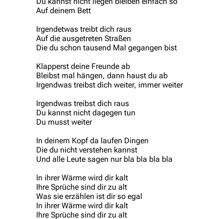
Du kannst nicht liegen bleiben einfach so
Auf deinem Bett
Irgendetwas treibt dich raus
Auf die ausgetreten Straßen
Die du schon tausend Mal gegangen bist
Klapperst deine Freunde ab
Bleibst mal hängen, dann haust du ab
Irgendwas treibst dich weiter, immer weiter
Irgendwas treibst dich raus
Du kannst nicht dagegen tun
Du musst weiter
In deinem Kopf da laufen Dingen
3.4K
12
290.4K
Die du nicht verstehen kannst
Und alle Leute sagen nur bla bla bla bla
Navigation
Rammstein
In ihrer Wärme wird dir kalt
Ihre Sprüche sind dir zu alt
Main page
Information
Was sie erzählen ist dir so egal
In ihrer Wärme wird dir kalt
Blog
Discography
Ihre Sprüche sind dir zu alt