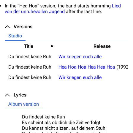
In the "Hea Hoa" version, the band starts humming
Lied
von der unruhevollen Jugend
after the last line.
Versions
Studio
Title
Release
Du findest keine Ruh
Wir kriegen euch alle
Du findest keine Ruh
Hea Hoa Hoa Hea Hea Hoa
(1992 re
Du findest keine Ruh
Wir kriegen euch alle
Lyrics
Album version
Du findest keine Ruh
Es scheint als ob dich die Zeit verfolgt
Du kannst nicht sitzen, auf deinem Stuhl