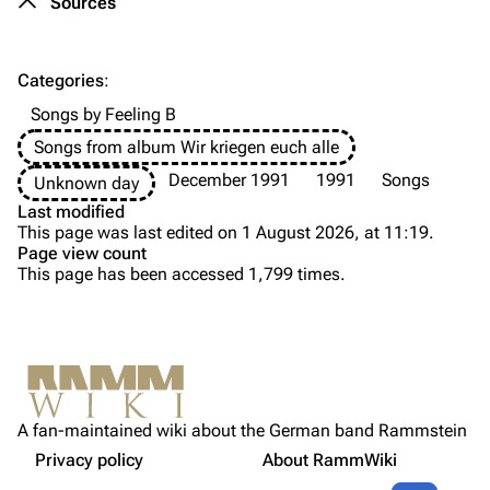
Sources
Information
Information
Discography
Discography
Categories
:
Videography
Videography
Songs by Feeling B
Song list
Song list
Songs from album Wir kriegen euch alle
Tour dates
December 1991
1991
Songs
Unknown day
Last modified
Merchandise
This page was last edited on 1 August 2026, at 11:19.
Page view count
Purge
Members
This page has been accessed 1,799 times.
Richard Kruspe
Background
Printable version
Oliver Riedel
Versions
Permanent link
Lyrics
Christoph Schneider
Not logged in
Media
Cite this page
Till Lindemann
A fan-maintained wiki about the German band Rammstein
Your IP address will be publicly visible if you make any
Sources
edits.
Privacy policy
About RammWiki
Get shortened URL
Paul Landers