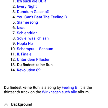
Ich such die DDR
Every Night
Dumdum Geschoß
You Can't Beat The Feeling B
Slamersong
Izrael
Schlendrian
Soviel was ich sah
Hopla He
Schampuuu-Schaum
II. Finale
Unter dem Pflaster
Du findest keine Ruh
Revolution 89
Du findest keine Ruh
is a song by
Feeling B
. It is the
thirteenth track on the
Wir kriegen euch alle
album.
Background