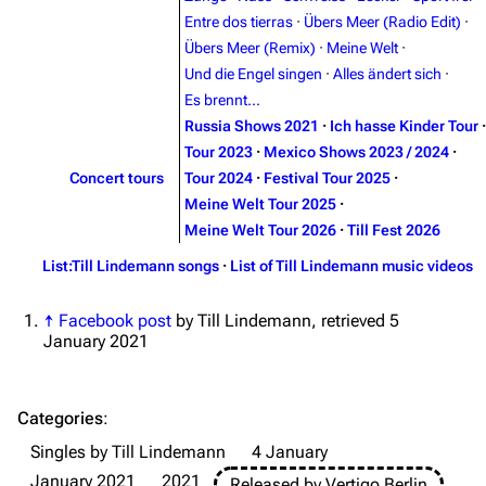
Entre dos tierras
·
Übers Meer (Radio Edit)
·
Emigrate
Lindemann
Übers Meer (Remix)
·
Meine Welt
·
Information
Information
Und die Engel singen
·
Alles ändert sich
·
Es brennt...
Discography
Discography
Russia Shows 2021
·
Ich hasse Kinder Tour
·
Videography
Videography
Tour 2023
·
Mexico Shows 2023 / 2024
·
Concert tours
Tour 2024
·
Festival Tour 2025
·
Song list
Song list
Meine Welt Tour 2025
·
Merchandise
Tour dates
Meine Welt Tour 2026
·
Till Fest 2026
Merchandise
List:Till Lindemann songs
·
List of Till Lindemann music videos
Till Lindemann
Flake Lorenz
↑
Facebook post
by Till Lindemann, retrieved 5
January 2021
Information
Information
Discography
Discography
Categories
:
Videography
Videography
Singles by Till Lindemann
4 January
Song list
Song list
January 2021
2021
Released by Vertigo Berlin