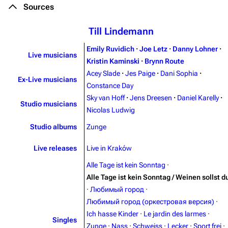
Sources
Till Lindemann
Emily Ruvidich
·
Joe Letz
·
Danny Lohner
·
Live musicians
Kristin Kaminski
·
Brynn Route
Acey Slade
·
Jes Paige
·
Dani Sophia
·
3.4K
12
290.3K
Ex-Live musicians
Constance Day
Sky van Hoff
·
Jens Dreesen
·
Daniel Karelly
·
Studio musicians
Navigation
Rammstein
Nicolas Ludwig
Main page
Information
Studio albums
Zunge
Blog
Discography
Live releases
Live in Kraków
On this day
Videography
Alle Tage ist kein Sonntag
·
Alle Tage ist kein Sonntag / Weinen sollst d
Random page
Song list
·
Любимый город
·
Contact
Tour dates
Любимый город (оркестровая версия)
·
Ich hasse Kinder
·
Le jardin des larmes
·
Merchandise
Singles
Zunge
·
Nass
·
Schweiss
·
Lecker
·
Sport frei
·