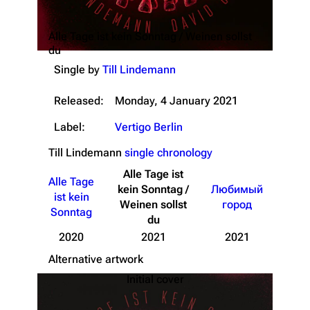
Alle Tage ist kein Sonntag / Weinen sollst
du
Single by
Till Lindemann
Released:
Monday, 4 January 2021
Label:
Vertigo Berlin
Till Lindemann
single chronology
Alle Tage ist
Alle Tage
kein Sonntag /
Любимый
ist kein
Weinen sollst
город
Sonntag
du
2020
2021
2021
Alternative artwork
Initial cover