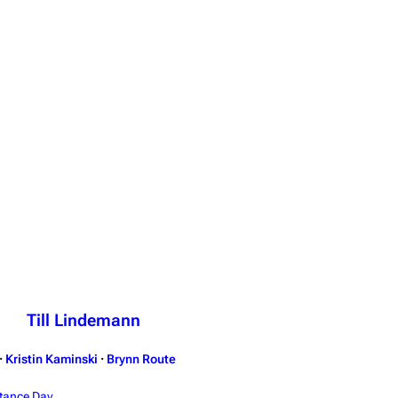
Till Lindemann
·
Kristin Kaminski
·
Brynn Route
tance Day