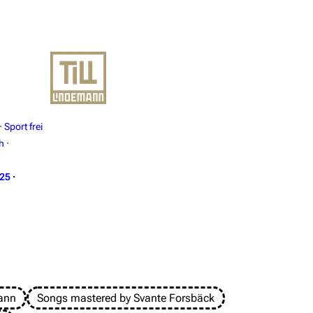
·
Sport frei
h
·
025
·
mann
Songs mastered by Svante Forsbäck