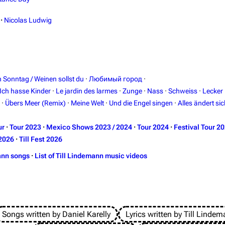
·
Nicolas Ludwig
in Sonntag / Weinen sollst du
·
Любимый город
·
Ich hasse Kinder
·
Le jardin des larmes
·
Zunge
·
Nass
·
Schweiss
·
Lecker
·
Übers Meer (Remix)
·
Meine Welt
·
Und die Engel singen
·
Alles ändert sic
ur
·
Tour 2023
·
Mexico Shows 2023 / 2024
·
Tour 2024
·
Festival Tour 2
2026
·
Till Fest 2026
ann songs
·
List of Till Lindemann music videos
Songs written by Daniel Karelly
Lyrics written by Till Linde