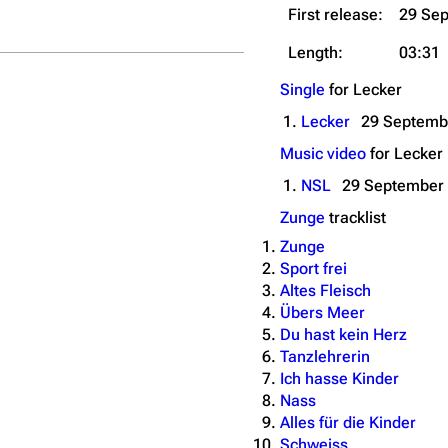
First release:
29 Se
Length:
03:31
Single
for
Lecker
1.
Lecker
29 Septemb
Music video
for
Lecker
1.
NSL
29 September
Zunge
tracklist
Zunge
Sport frei
Altes Fleisch
Übers Meer
Du hast kein Herz
Tanzlehrerin
Ich hasse Kinder
Nass
Alles für die Kinder
Schweiss