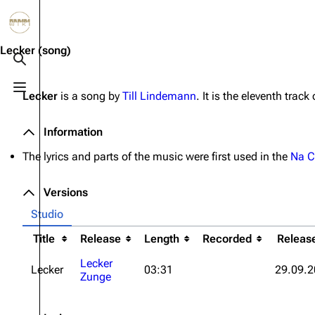
Jump to content
3.4K
10.6K
12
290.4K
Lecker
(song)
Toggle search
Toggle menu
Lecker
is a song by
Till Lindemann
. It is the eleventh track
Navigation
Rammstein
Em
Main page
Information
Infor
Information
Blog
Discography
Disc
The lyrics and parts of the music were first used in the
Na C
On this day
Videography
Vide
Versions
Random page
Song list
Song 
Studio
Contact
Tour dates
Merc
Title
Release
Length
Recorded
Releas
Merchandise
Lecker
Lecker
03:31
29.09.
Zunge
Members
Richard Kruspe