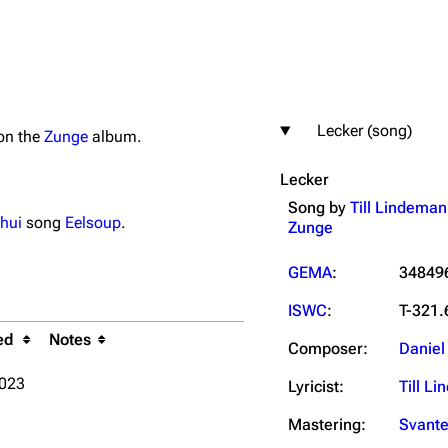
Lecker (song)
 on the
Zunge
album.
igrate
Lindemann
Till Lindemann
Lecker
mation
Information
Information
Song by
Till Lindema
ography
Discography
Discography
hui
song
Eelsoup
.
Zunge
ography
Videography
Videography
GEMA
:
34849
list
Song list
Song list
ISWC
:
T-321.
handise
Tour dates
Tour dates
ed
Notes
Composer:
Daniel
Merchandise
Merchandise
2023
Lyricist:
Till L
Mastering:
Svante