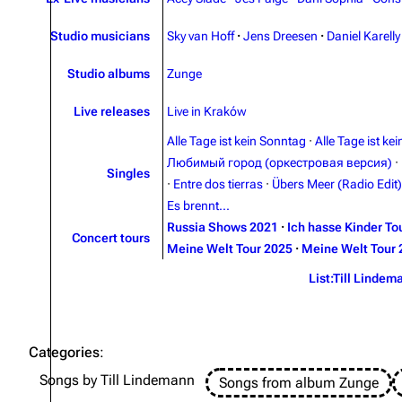
Studio musicians
Sky van Hoff
·
Jens Dreesen
·
Daniel Karelly
Studio albums
Zunge
Live releases
Live in Kraków
Alle Tage ist kein Sonntag
·
Alle Tage ist ke
Любимый город (оркестровая версия)
·
Singles
·
Entre dos tierras
·
Übers Meer (Radio Edit)
Es brennt...
Russia Shows 2021
·
Ich hasse Kinder To
Concert tours
Meine Welt Tour 2025
·
Meine Welt Tour 
List:Till Lindem
Categories
:
Songs by Till Lindemann
Songs from album Zunge