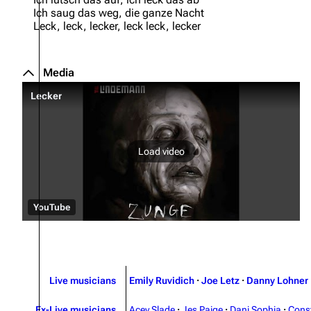
Ich saug das weg, die ganze Nacht
Leck, leck, lecker, leck leck, lecker
Media
Lecker
Load video
YouTube
Live musicians
Emily Ruvidich
·
Joe Letz
·
Danny Lohner
Ex-Live musicians
Acey Slade
·
Jes Paige
·
Dani Sophia
·
Cons