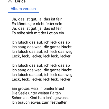
Lyrics
Oliver Riedel
Album version
Christoph Schneider
Ja, das ist gut, ja, das ist fein
Es könnte gar nicht fetter sein
Till Lindemann
Ja, das ist gut, ja, das ist fein
Es reibe sich mit der Lotion ein
Paul Landers
Ich lutsch das auf, ich leck das ab
Christian Lorenz
Ich saug das weg, die ganze Nacht
Ich lutsch das auf, ich leck das weg
Leck, leck, lecker, leck leck, lecker
Ich lutsch das auf, ich leck das ab
Ich saug das weg, die ganze Nacht
Ich lutsch das auf, ich leck das weg
Leck, leck, lecker, leck leck, lecker
Ein großes Herz in breiter Brust
Die Seele unter weiten Falten
Schon als Kind hab ich's gewusst
Ich brauch etwas zum festhalten