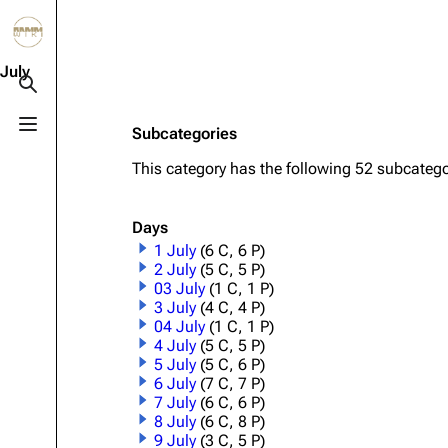
Jump to content
3.4K
10.6K
12
290.3K
July
Toggle search
Toggle menu
Subcategories
Navigation
Rammstein
Em
This category has the following 52 subcategor
Main page
Information
Infor
Blog
Discography
Disc
Days
1 July
(6 C, 6 P)
On this day
Videography
Vide
2 July
(5 C, 5 P)
03 July
(1 C, 1 P)
Random page
Song list
Song 
3 July
(4 C, 4 P)
Contact
Tour dates
Merc
04 July
(1 C, 1 P)
4 July
(5 C, 5 P)
Merchandise
5 July
(5 C, 6 P)
6 July
(7 C, 7 P)
7 July
(6 C, 6 P)
Members
8 July
(6 C, 8 P)
9 July
(3 C, 5 P)
Richard Kruspe