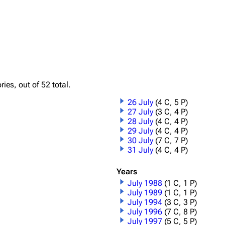
Printab
igrate
Lindemann
Till Lindemann
Perman
ies, out of 52 total.
mation
Information
Information
Get short
26 July
(4 C, 5 P)
ography
Discography
Discography
27 July
(3 C, 4 P)
28 July
(4 C, 4 P)
ography
Videography
Videography
29 July
(4 C, 4 P)
30 July
(7 C, 7 P)
list
Song list
Song list
31 July
(4 C, 4 P)
handise
Tour dates
Tour dates
Years
Merchandise
Merchandise
July 1988
(1 C, 1 P)
July 1989
(1 C, 1 P)
July 1994
(3 C, 3 P)
July 1996
(7 C, 8 P)
July 1997
(5 C, 5 P)