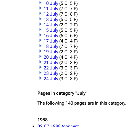
10 July
(5 C, 5 P)
11 July
(7 C, 7 P)
Oliver Riedel
12 July
(7 C, 8 P)
Christoph Schneider
13 July
(5 C, 5 P)
14 July
(2 C, 2 P)
Till Lindemann
15 July
(5 C, 5 P)
16 July
(6 C, 6 P)
Paul Landers
17 July
(4 C, 4 P)
18 July
(7 C, 7 P)
Christian Lorenz
19 July
(2 C, 3 P)
20 July
(4 C, 4 P)
21 July
(2 C, 3 P)
22 July
(3 C, 3 P)
23 July
(2 C, 2 P)
24 July
(3 C, 3 P)
Pages in category "July"
The following 140 pages are in this category, 
1988
02.07.1988 (concert)