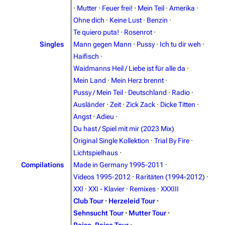
·
Mutter
·
Feuer frei!
·
Mein Teil
·
Amerika
·
Navigation
Rammstein
Ohne dich
·
Keine Lust
·
Benzin
·
Te quiero puta!
·
Rosenrot
·
Main page
Information
Singles
Mann gegen Mann
·
Pussy
·
Ich tu dir weh
·
Blog
Discography
Haifisch
·
Waidmanns Heil / Liebe ist für alle da
·
On this day
Videography
Mein Land
·
Mein Herz brennt
·
Random page
Song list
Pussy / Mein Teil
·
Deutschland
·
Radio
·
Ausländer
·
Zeit
·
Zick Zack
·
Dicke Titten
·
Contact
Tour dates
Angst
·
Adieu
·
Merchandise
Du hast / Spiel mit mir (2023 Mix)
Original Single Kollektion
·
Trial By Fire
·
Emigrate
Lindemann
Lichtspielhaus
·
Compilations
Made in Germany 1995-2011
·
Information
Information
Videos 1995-2012
·
Raritäten (1994-2012)
·
Discography
Discography
XXI
·
XXI - Klavier
·
Remixes
·
XXXIII
Club Tour
·
Herzeleid Tour
·
Videography
Videography
Sehnsucht Tour
·
Mutter Tour
·
Song list
Song list