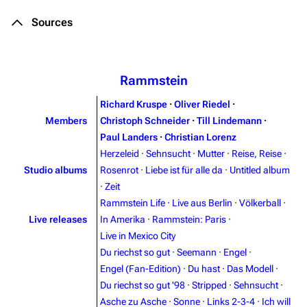
Sources
Rammstein
Richard Kruspe
·
Oliver Riedel
·
Members
Christoph Schneider
·
Till Lindemann
·
Paul Landers
·
Christian Lorenz
Herzeleid
·
Sehnsucht
·
Mutter
·
Reise, Reise
·
Studio albums
Rosenrot
·
Liebe ist für alle da
·
Untitled album
·
Zeit
Rammstein Life
·
Live aus Berlin
·
Völkerball
·
Live releases
In Amerika
·
Rammstein: Paris
·
Live in Mexico City
Du riechst so gut
·
Seemann
·
Engel
·
Engel (Fan-Edition)
·
Du hast
·
Das Modell
·
Du riechst so gut '98
·
Stripped
·
Sehnsucht
·
3.4K
12
290.4K
Asche zu Asche
·
Sonne
·
Links 2-3-4
·
Ich will