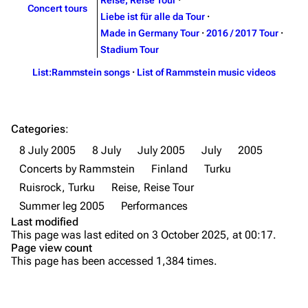
Reise, Reise Tour
·
Concert tours
Liebe ist für alle da Tour
·
Merchandise
Tour dates
Made in Germany Tour
·
2016 / 2017 Tour
·
Merchandise
Stadium Tour
List:Rammstein songs
·
List of Rammstein music videos
Till Lindemann
Flake Lorenz
Information
Information
Discography
Discography
Categories
:
8 July 2005
8 July
July 2005
July
2005
Videography
Videography
Concerts by Rammstein
Finland
Turku
Song list
Song list
Ruisrock, Turku
Reise, Reise Tour
Tour dates
Summer leg 2005
Performances
Last modified
Merchandise
Purge
This page was last edited on 3 October 2025, at 00:17.
Page view count
Members
This page has been accessed 1,384 times.
Printable version
Richard Kruspe
Permanent link