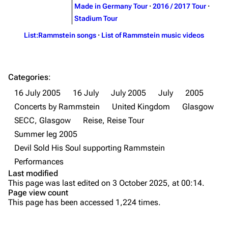
Song list
Song list
Made in Germany Tour
·
2016 / 2017 Tour
·
Stadium Tour
Merchandise
Tour dates
List:Rammstein songs
·
List of Rammstein music videos
Merchandise
Till Lindemann
Flake Lorenz
Categories
:
Information
Information
16 July 2005
16 July
July 2005
July
2005
Discography
Discography
Concerts by Rammstein
United Kingdom
Glasgow
SECC, Glasgow
Reise, Reise Tour
Videography
Videography
Summer leg 2005
Song list
Song list
Devil Sold His Soul supporting Rammstein
Tour dates
Performances
Last modified
Merchandise
Purge
This page was last edited on 3 October 2025, at 00:14.
Page view count
Members
This page has been accessed 1,224 times.
Printable version
Richard Kruspe
Information