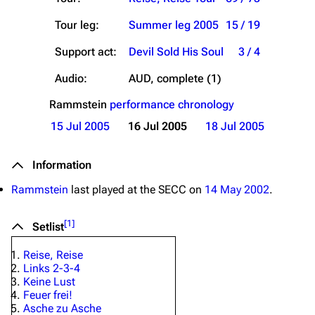
Tour leg:
Summer leg 2005
15 / 19
Support act:
Devil Sold His Soul
3 / 4
Audio:
AUD, complete (1)
Rammstein
performance chronology
15 Jul 2005
16 Jul 2005
18 Jul 2005
Information
Rammstein
last played at the SECC on
14 May 2002
.
[
1
]
Setlist
Reise, Reise
Links 2-3-4
Keine Lust
Feuer frei!
Asche zu Asche