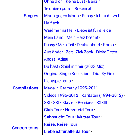
Ohne dich
·
Keine Lust
·
Benzin
·
Te quiero puta!
·
Rosenrot
·
Navigation
Rammstein
Singles
Mann gegen Mann
·
Pussy
·
Ich tu dir weh
·
Haifisch
·
Main page
Information
Waidmanns Heil / Liebe ist für alle da
·
Blog
Discography
Mein Land
·
Mein Herz brennt
·
Pussy / Mein Teil
·
Deutschland
·
Radio
·
On this day
Videography
Ausländer
·
Zeit
·
Zick Zack
·
Dicke Titten
·
Random page
Song list
Angst
·
Adieu
·
Du hast / Spiel mit mir (2023 Mix)
Contact
Tour dates
Original Single Kollektion
·
Trial By Fire
·
Merchandise
Lichtspielhaus
·
Compilations
Made in Germany 1995-2011
·
Emigrate
Lindemann
Videos 1995-2012
·
Raritäten (1994-2012)
·
XXI
·
XXI - Klavier
·
Remixes
·
XXXIII
Information
Information
Club Tour
·
Herzeleid Tour
·
Discography
Discography
Sehnsucht Tour
·
Mutter Tour
·
Reise, Reise Tour
·
Videography
Videography
Concert tours
Liebe ist für alle da Tour
·