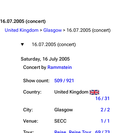
Jump to content
16.07.2005
(concert)
United Kingdom
>
Glasgow
>
16.07.2005 (concert)
16.07.2005 (concert)
Saturday, 16 July 2005
Concert by
Rammstein
Show count:
509 / 921
Country:
United Kingdom
16 / 31
City:
Glasgow
2 / 2
Venue:
SECC
1 / 1
Tour:
Reise, Reise Tour
69 / 73