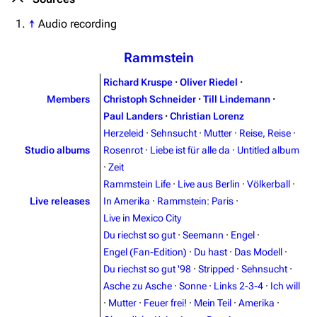
↑
Audio recording
Rammstein
Richard Kruspe
·
Oliver Riedel
·
Members
Christoph Schneider
·
Till Lindemann
·
Paul Landers
·
Christian Lorenz
Herzeleid
·
Sehnsucht
·
Mutter
·
Reise, Reise
·
Studio albums
Rosenrot
·
Liebe ist für alle da
·
Untitled album
·
Zeit
Rammstein Life
·
Live aus Berlin
·
Völkerball
·
Live releases
In Amerika
·
Rammstein: Paris
·
Live in Mexico City
Du riechst so gut
·
Seemann
·
Engel
·
Engel (Fan-Edition)
·
Du hast
·
Das Modell
·
Du riechst so gut '98
·
Stripped
·
Sehnsucht
·
Asche zu Asche
·
Sonne
·
Links 2-3-4
·
Ich will
·
Mutter
·
Feuer frei!
·
Mein Teil
·
Amerika
·
3.4K
12
290.4K