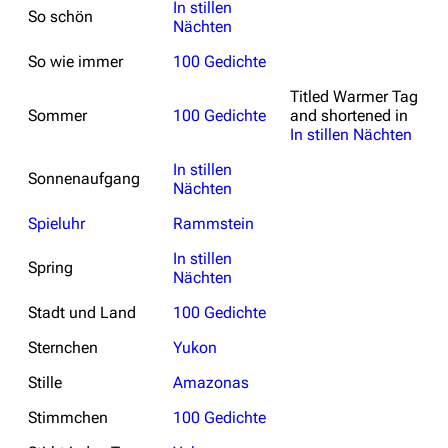
In stillen
So schön
Nächten
So wie immer
100 Gedichte
Titled
Warmer Tag
Sommer
100 Gedichte
and shortened in
In stillen Nächten
In stillen
Sonnenaufgang
3.4K
12
290.4K
Nächten
Spieluhr
Rammstein
Navigation
Rammstein
In stillen
Spring
Nächten
Main page
Information
Stadt und Land
100 Gedichte
Blog
Discography
Sternchen
Yukon
On this day
Videography
Stille
Amazonas
Random page
Song list
Stimmchen
100 Gedichte
Contact
Tour dates