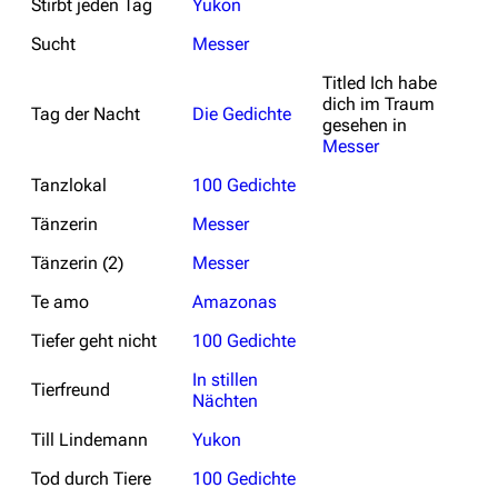
Stirbt jeden Tag
Yukon
Merchandise
Sucht
Messer
Emigrate
Lindemann
Titled
Ich habe
dich im Traum
Information
Information
Tag der Nacht
Die Gedichte
gesehen
in
Messer
Discography
Discography
Tanzlokal
100 Gedichte
Videography
Videography
Tänzerin
Messer
Song list
Song list
Tänzerin (2)
Messer
Merchandise
Tour dates
Te amo
Amazonas
Merchandise
Tiefer geht nicht
100 Gedichte
Till Lindemann
Flake Lorenz
In stillen
Tierfreund
Nächten
Information
Information
Till Lindemann
Yukon
Discography
Discography
Tod durch Tiere
100 Gedichte
Videography
Videography