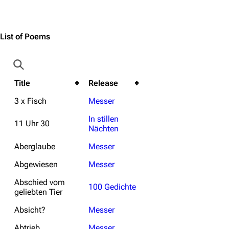
Jump to content
List of Poems
Title
Release
3 x Fisch
Messer
In stillen
11 Uhr 30
Nächten
Aberglaube
Messer
Abgewiesen
Messer
Abschied vom
100 Gedichte
geliebten Tier
Absicht?
Messer
Abtrieb
Messer