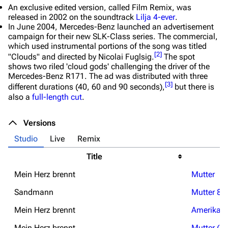
An exclusive edited version, called
Film Remix
, was
released in 2002 on the soundtrack
Lilja 4-ever
.
In June 2004, Mercedes-Benz launched an advertisement
campaign for their new SLK-Class series. The commercial,
which used instrumental portions of the song was titled
[
2
]
"Clouds" and directed by Nicolai Fuglsig.
The spot
shows two riled 'cloud gods' challenging the driver of the
Mercedes-Benz R171. The ad was distributed with three
[
3
]
different durations (40, 60 and 90 seconds),
but there is
also a
full-length cut
.
Versions
Studio
Live
Remix
Title
Mein Herz brennt
Mutter
Sandmann
Mutter 8-
Mein Herz brennt
Amerika (
Mein Herz brennt
Mutter (F