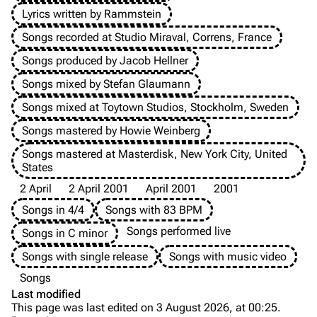
Discography
Discography
Lyrics written by Rammstein
Videography
Videography
Songs recorded at Studio Miraval, Correns, France
Songs produced by Jacob Hellner
Song list
Song list
Songs mixed by Stefan Glaumann
Merchandise
Tour dates
Songs mixed at Toytown Studios, Stockholm, Sweden
Merchandise
Songs mastered by Howie Weinberg
Till Lindemann
Flake Lorenz
Songs mastered at Masterdisk, New York City, United
States
Information
Information
2 April
2 April 2001
April 2001
2001
Discography
Discography
Songs in 4/4
Songs with 83 BPM
Videography
Videography
Songs performed live
Songs in C minor
Song list
Song list
Songs with single release
Songs with music video
Tour dates
Songs
Background
Last modified
Merchandise
This page was last edited on 3 August 2026, at 00:25.
Versions