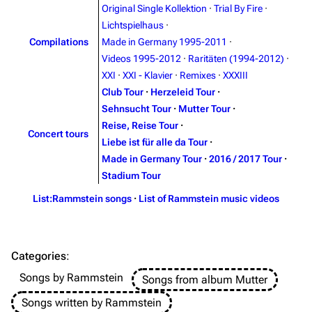
Original Single Kollektion
·
Trial By Fire
·
Lichtspielhaus
·
Compilations
Made in Germany 1995-2011
·
3.4K
12
290.4K
Videos 1995-2012
·
Raritäten (1994-2012)
·
XXI
·
XXI - Klavier
·
Remixes
·
XXXIII
Navigation
Rammstein
Club Tour
·
Herzeleid Tour
·
Sehnsucht Tour
·
Mutter Tour
·
Main page
Information
Reise, Reise Tour
·
Concert tours
Blog
Discography
Liebe ist für alle da Tour
·
Made in Germany Tour
·
2016 / 2017 Tour
·
On this day
Videography
Stadium Tour
Random page
Song list
List:Rammstein songs
·
List of Rammstein music videos
Contact
Tour dates
Merchandise
Categories
:
Emigrate
Lindemann
Songs by Rammstein
Songs from album Mutter
Information
Information
Songs written by Rammstein