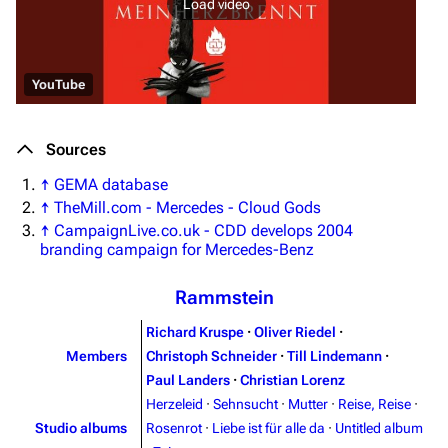
Load video
YouTube
Sources
↑
GEMA database
↑
TheMill.com - Mercedes - Cloud Gods
↑
CampaignLive.co.uk - CDD develops 2004
branding campaign for Mercedes-Benz
Rammstein
Richard Kruspe
·
Oliver Riedel
·
Members
Christoph Schneider
·
Till Lindemann
·
Paul Landers
·
Christian Lorenz
Herzeleid
·
Sehnsucht
·
Mutter
·
Reise, Reise
·
Studio albums
Rosenrot
·
Liebe ist für alle da
·
Untitled album