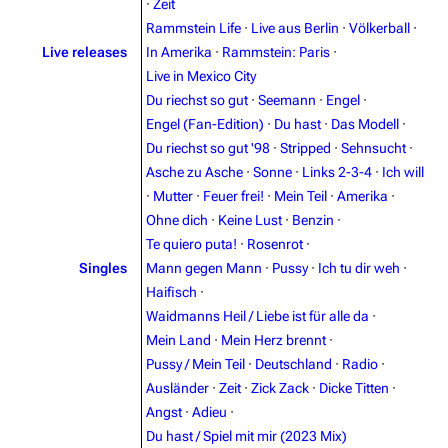
·
Zeit
Rammstein Life
·
Live aus Berlin
·
Völkerball
·
Live releases
In Amerika
·
Rammstein: Paris
·
Live in Mexico City
Du riechst so gut
·
Seemann
·
Engel
·
Engel (Fan-Edition)
·
Du hast
·
Das Modell
·
Du riechst so gut '98
·
Stripped
·
Sehnsucht
·
Asche zu Asche
·
Sonne
·
Links 2-3-4
·
Ich will
·
Mutter
·
Feuer frei!
·
Mein Teil
·
Amerika
·
Ohne dich
·
Keine Lust
·
Benzin
·
Te quiero puta!
·
Rosenrot
·
Singles
Mann gegen Mann
·
Pussy
·
Ich tu dir weh
·
Haifisch
·
Waidmanns Heil / Liebe ist für alle da
·
Mein Land
·
Mein Herz brennt
·
Pussy / Mein Teil
·
Deutschland
·
Radio
·
Ausländer
·
Zeit
·
Zick Zack
·
Dicke Titten
·
Angst
·
Adieu
·
Du hast / Spiel mit mir (2023 Mix)