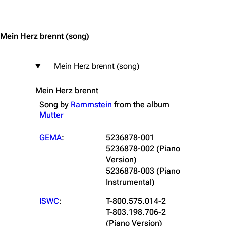
Jump to content
Mein Herz brennt
(song)
Mein Herz brennt (song)
Mein Herz brennt
Song by
Rammstein
from the
album
Mutter
GEMA
:
5236878-001
5236878-002
(Piano
Version)
5236878-003
(Piano
Instrumental)
ISWC
:
T-800.575.014-2
T-803.198.706-2
(Piano Version)