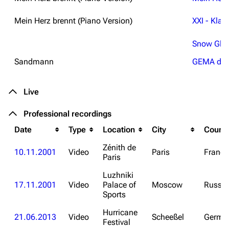
Mein Herz brennt (Piano Version)
XXI - Klavi
Snow Glob
Sandmann
GEMA dat
Live
Professional recordings
Date
Type
Location
City
Countr
Zénith de
10.11.2001
Video
Paris
France
Paris
Luzhniki
17.11.2001
Video
Palace of
Moscow
Russia
Sports
Hurricane
21.06.2013
Video
Scheeßel
Germa
Festival