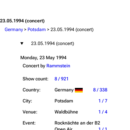
Jump to content
23.05.1994
(concert)
Germany
>
Potsdam
>
23.05.1994 (concert)
23.05.1994 (concert)
Monday, 23 May 1994
Concert by
Rammstein
Show count:
8 / 921
Country:
Germany
8 / 338
City:
Potsdam
1 / 7
Venue:
Waldbühne
1 / 4
Event:
Rocknächte an der B2
Open Air
1 / 1