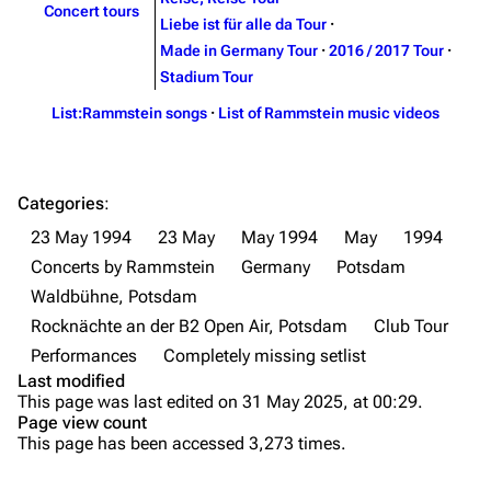
Concert tours
Song list
Song list
Liebe ist für alle da Tour
·
Made in Germany Tour
·
2016 / 2017 Tour
·
Merchandise
Tour dates
Stadium Tour
Merchandise
List:Rammstein songs
·
List of Rammstein music videos
Till Lindemann
Flake Lorenz
Information
Information
Categories
:
Discography
Discography
23 May 1994
23 May
May 1994
May
1994
Concerts by Rammstein
Germany
Potsdam
Videography
Videography
Waldbühne, Potsdam
Song list
Song list
Rocknächte an der B2 Open Air, Potsdam
Club Tour
Tour dates
Performances
Completely missing setlist
Last modified
Merchandise
This page was last edited on 31 May 2025, at 00:29.
Page view count
Purge
Members
This page has been accessed 3,273 times.
Richard Kruspe