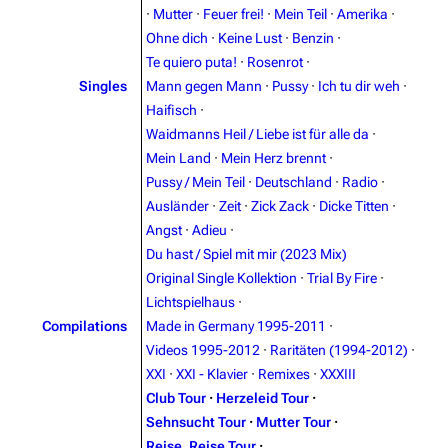
·
Mutter
·
Feuer frei!
·
Mein Teil
·
Amerika
·
Ohne dich
·
Keine Lust
·
Benzin
·
Navigation
Rammstein
Te quiero puta!
·
Rosenrot
·
Singles
Mann gegen Mann
·
Pussy
·
Ich tu dir weh
·
Main page
Information
Haifisch
·
Blog
Discography
Waidmanns Heil / Liebe ist für alle da
·
Mein Land
·
Mein Herz brennt
·
On this day
Videography
Pussy / Mein Teil
·
Deutschland
·
Radio
·
Random page
Song list
Ausländer
·
Zeit
·
Zick Zack
·
Dicke Titten
·
Angst
·
Adieu
·
Contact
Tour dates
Du hast / Spiel mit mir (2023 Mix)
Merchandise
Original Single Kollektion
·
Trial By Fire
·
Lichtspielhaus
·
Emigrate
Lindemann
Compilations
Made in Germany 1995-2011
·
Videos 1995-2012
·
Raritäten (1994-2012)
·
Information
Information
XXI
·
XXI - Klavier
·
Remixes
·
XXXIII
Discography
Discography
Club Tour
·
Herzeleid Tour
·
Sehnsucht Tour
·
Mutter Tour
·
Videography
Videography
Reise, Reise Tour
·