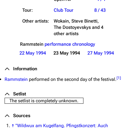
Tour:
Club Tour
8 / 43
Other artists:
Wokain, Steve Binetti,
The Dostoyevskys and 4
other artists
Rammstein
performance chronology
22 May 1994
23 May 1994
27 May 1994
Information
[
1
]
Rammstein
performed on the second day of the festival.
Setlist
The setlist is completely unknown.
Sources
↑
"Wildwux am Kugelfang. Pfingstkonzert: Auch