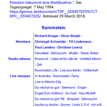
Potsdam bekommt eine Waldbuehne."
. Der
Tagesspiegel. 7 May 1994
.
https://genios.de/document/TSP__059407025%7CT
SPH__059407025/
. Retrieved 29 March 2018
.
Rammstein
Richard Kruspe
·
Oliver Riedel
·
Members
Christoph Schneider
·
Till Lindemann
·
Paul Landers
·
Christian Lorenz
Herzeleid
·
Sehnsucht
·
Mutter
·
Reise, Reise
·
Studio albums
Rosenrot
·
Liebe ist für alle da
·
Untitled album
·
Zeit
Rammstein Life
·
Live aus Berlin
·
Völkerball
·
Live releases
In Amerika
·
Rammstein: Paris
·
Live in Mexico City
Du riechst so gut
·
Seemann
·
Engel
·
Engel (Fan-Edition)
·
Du hast
·
Das Modell
·
Du riechst so gut '98
·
Stripped
·
Sehnsucht
·
Asche zu Asche
·
Sonne
·
Links 2-3-4
·
Ich will
3.4K
12
290.4K