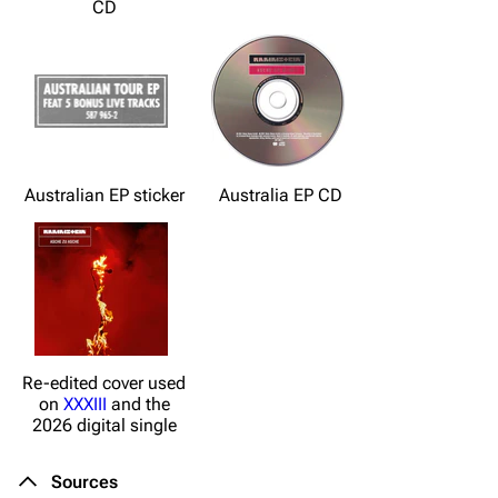
CD
Australian EP sticker
Australia EP CD
Re-edited cover used
on
XXXIII
and the
2026 digital single
Sources