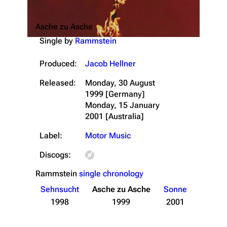
Asche zu Asche
Single by
Rammstein
Produced:
Jacob Hellner
Released:
Monday, 30 August
1999
[Germany]
Monday, 15 January
2001
[Australia]
Label:
Motor Music
Discogs:
Rammstein
single chronology
Sehnsucht
Asche zu Asche
Sonne
1998
1999
2001