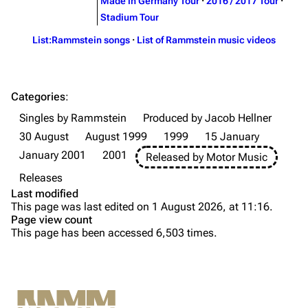
Made in Germany Tour
·
2016 / 2017 Tour
·
Merchandise
Stadium Tour
List:Rammstein songs
·
List of Rammstein music videos
Till Lindemann
Flake Lorenz
Information
Information
Categories
:
Discography
Discography
Singles by Rammstein
Produced by Jacob Hellner
Videography
Videography
30 August
August 1999
1999
15 January
Song list
Song list
January 2001
2001
Released by Motor Music
Tour dates
Releases
Last modified
Merchandise
This page was last edited on 1 August 2026, at 11:16.
Page view count
Purge
Members
This page has been accessed 6,503 times.
Information
Richard Kruspe
Promotion
Printable version
Oliver Riedel
Tracklist
Permanent link
Formats
Christoph Schneider