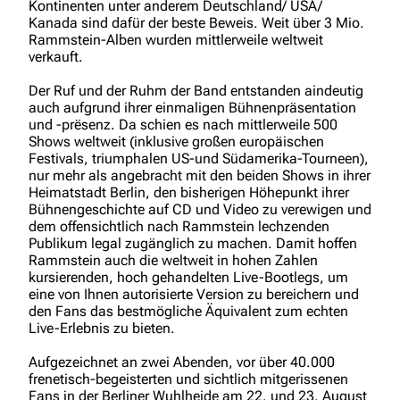
Kontinenten unter anderem Deutschland/ USA/
Kanada sind dafür der beste Beweis. Weit über 3 Mio.
Rammstein-Alben wurden mittlerweile weltweit
verkauft.
Der Ruf und der Ruhm der Band entstanden aindeutig
auch aufgrund ihrer einmaligen Bühnenpräsentation
und -prësenz. Da schien es nach mittlerweile 500
Shows weltweit (inklusive großen europäischen
Festivals, triumphalen US-und Südamerika-Tourneen),
nur mehr als angebracht mit den beiden Shows in ihrer
Heimatstadt Berlin, den bisherigen Höhepunkt ihrer
Bühnengeschichte auf CD und Video zu verewigen und
dem offensichtlich nach Rammstein lechzenden
Publikum legal zugänglich zu machen. Damit hoffen
Rammstein auch die weltweit in hohen Zahlen
kursierenden, hoch gehandelten Live-Bootlegs, um
eine von Ihnen autorisierte Version zu bereichern und
den Fans das bestmögliche Äquivalent zum echten
Live-Erlebnis zu bieten.
Aufgezeichnet an zwei Abenden, vor über 40.000
frenetisch-begeisterten und sichtlich mitgerissenen
Fans in der Berliner Wuhlheide am 22. und 23. August