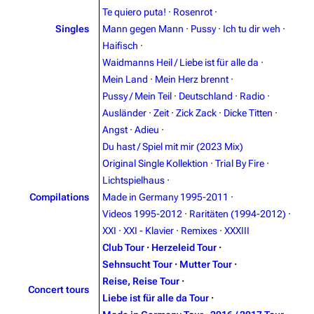
Te quiero puta!
·
Rosenrot
·
Main page
Information
Singles
Mann gegen Mann
·
Pussy
·
Ich tu dir weh
·
Blog
Discography
Haifisch
·
Waidmanns Heil / Liebe ist für alle da
·
On this day
Videography
Mein Land
·
Mein Herz brennt
·
Random page
Song list
Pussy / Mein Teil
·
Deutschland
·
Radio
·
Ausländer
·
Zeit
·
Zick Zack
·
Dicke Titten
·
Contact
Tour dates
Angst
·
Adieu
·
Merchandise
Du hast / Spiel mit mir (2023 Mix)
Original Single Kollektion
·
Trial By Fire
·
Emigrate
Lindemann
Lichtspielhaus
·
Compilations
Made in Germany 1995-2011
·
Information
Information
Videos 1995-2012
·
Raritäten (1994-2012)
·
Discography
Discography
XXI
·
XXI - Klavier
·
Remixes
·
XXXIII
Club Tour
·
Herzeleid Tour
·
Videography
Videography
Sehnsucht Tour
·
Mutter Tour
·
Song list
Song list
Reise, Reise Tour
·
Concert tours
Liebe ist für alle da Tour
·
Merchandise
Tour dates