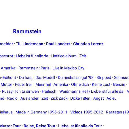
Rammstein
hneider
·
Till Lindemann
·
Paul Landers
·
Christian Lorenz
osenrot
·
Liebe ist für alle da
·
Untitled album
·
Zeit
n Amerika
·
Rammstein: Paris
·
Live in Mexico City
-Edition)
·
Du hast
·
Das Modell
·
Du riechst so gut '98
·
Stripped
·
Sehnsuc
·
Mutter
·
Feuer frei!
·
Mein Teil
·
Amerika
·
Ohne dich
·
Keine Lust
·
Benzin
·
·
Pussy
·
Ich tu dir weh
·
Haifisch
·
Waidmanns Heil / Liebe ist für alle da
·
M
and
·
Radio
·
Ausländer
·
Zeit
·
Zick Zack
·
Dicke Titten
·
Angst
·
Adieu
·
ielhaus
·
Made in Germany 1995-2011
·
Videos 1995-2012
·
Raritäten (1
Mutter Tour
·
Reise, Reise Tour
·
Liebe ist für alle da Tour
·