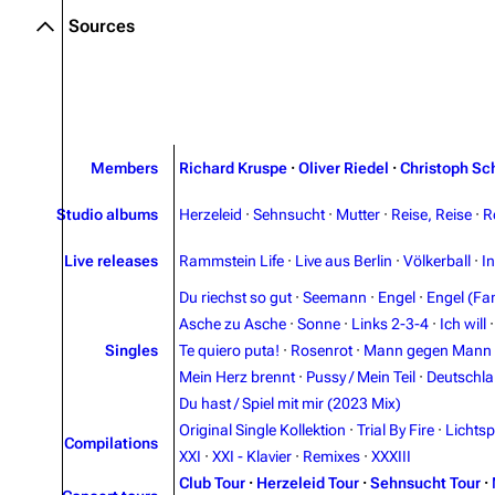
Sources
Oliver Riedel
Christoph Schneider
Till Lindemann
Paul Landers
Members
Richard Kruspe
·
Oliver Riedel
·
Christoph Sc
Christian Lorenz
Studio albums
Herzeleid
·
Sehnsucht
·
Mutter
·
Reise, Reise
·
R
Live releases
Rammstein Life
·
Live aus Berlin
·
Völkerball
·
I
Du riechst so gut
·
Seemann
·
Engel
·
Engel (Fan
Asche zu Asche
·
Sonne
·
Links 2-3-4
·
Ich will
Singles
Te quiero puta!
·
Rosenrot
·
Mann gegen Mann
Mein Herz brennt
·
Pussy / Mein Teil
·
Deutschl
Du hast / Spiel mit mir (2023 Mix)
Original Single Kollektion
·
Trial By Fire
·
Lichtsp
Compilations
XXI
·
XXI - Klavier
·
Remixes
·
XXXIII
Club Tour
·
Herzeleid Tour
·
Sehnsucht Tour
·