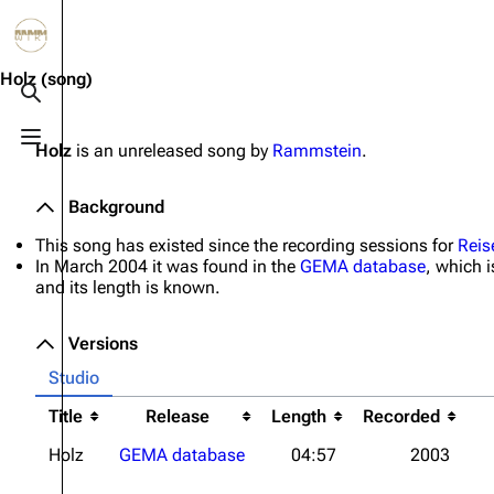
Jump to content
3.4K
10.6K
12
290.4K
Holz
(song)
Toggle search
Toggle menu
Holz
is an unreleased song by
Rammstein
.
Navigation
Rammstein
Em
Main page
Information
Infor
Background
Blog
Discography
Disc
This song has existed since the recording sessions for
Reis
In March 2004 it was found in the
GEMA database
, which 
On this day
Videography
Vide
and its length is known.
Random page
Song list
Song 
Versions
Contact
Tour dates
Merc
Studio
Merchandise
Title
Release
Length
Recorded
Members
Holz
GEMA database
04:57
2003
Richard Kruspe