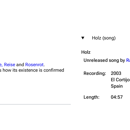
Holz (song)
igrate
Lindemann
Till Lindemann
Holz
mation
Information
Information
Unreleased song by
R
ography
Discography
Discography
e, Reise
and
Rosenrot
.
is how its existence is confirmed
Recording:
2003
ography
Videography
Videography
El Cortij
list
Song list
Song list
Spain
handise
Tour dates
Tour dates
Length:
04:57
Merchandise
Merchandise