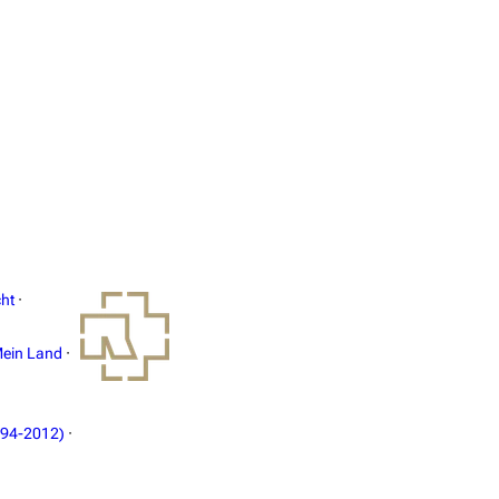
ht
·
ein Land
·
994-2012)
·