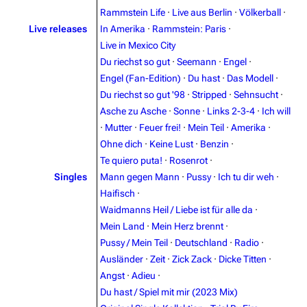
Rammstein Life
·
Live aus Berlin
·
Völkerball
·
Live releases
In Amerika
·
Rammstein: Paris
·
Live in Mexico City
Du riechst so gut
·
Seemann
·
Engel
·
Engel (Fan-Edition)
·
Du hast
·
Das Modell
·
Du riechst so gut '98
·
Stripped
·
Sehnsucht
·
3.4K
12
290.4K
Asche zu Asche
·
Sonne
·
Links 2-3-4
·
Ich will
·
Mutter
·
Feuer frei!
·
Mein Teil
·
Amerika
·
Navigation
Rammstein
Ohne dich
·
Keine Lust
·
Benzin
·
Te quiero puta!
·
Rosenrot
·
Main page
Information
Singles
Mann gegen Mann
·
Pussy
·
Ich tu dir weh
·
Blog
Discography
Haifisch
·
Waidmanns Heil / Liebe ist für alle da
·
On this day
Videography
Mein Land
·
Mein Herz brennt
·
Random page
Song list
Pussy / Mein Teil
·
Deutschland
·
Radio
·
Ausländer
·
Zeit
·
Zick Zack
·
Dicke Titten
·
Contact
Tour dates
Angst
·
Adieu
·
Merchandise
Du hast / Spiel mit mir (2023 Mix)