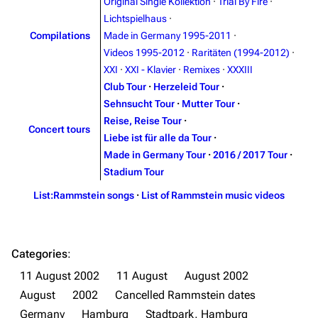
Original Single Kollektion
·
Trial By Fire
·
Emigrate
Lindemann
Lichtspielhaus
·
Compilations
Made in Germany 1995-2011
·
Information
Information
Videos 1995-2012
·
Raritäten (1994-2012)
·
Discography
Discography
XXI
·
XXI - Klavier
·
Remixes
·
XXXIII
Club Tour
·
Herzeleid Tour
·
Videography
Videography
Sehnsucht Tour
·
Mutter Tour
·
Song list
Song list
Reise, Reise Tour
·
Concert tours
Liebe ist für alle da Tour
·
Merchandise
Tour dates
Made in Germany Tour
·
2016 / 2017 Tour
·
Merchandise
Stadium Tour
List:Rammstein songs
·
List of Rammstein music videos
Till Lindemann
Flake Lorenz
Information
Information
Discography
Discography
Categories
:
11 August 2002
11 August
August 2002
Videography
Videography
August
2002
Cancelled Rammstein dates
Song list
Song list
Germany
Hamburg
Stadtpark, Hamburg