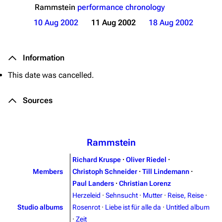
Rammstein
performance chronology
10 Aug 2002
11 Aug 2002
18 Aug 2002
Information
This date was cancelled.
Sources
Rammstein
Richard Kruspe
·
Oliver Riedel
·
Members
Christoph Schneider
·
Till Lindemann
·
Paul Landers
·
Christian Lorenz
Herzeleid
·
Sehnsucht
·
Mutter
·
Reise, Reise
·
Studio albums
Rosenrot
·
Liebe ist für alle da
·
Untitled album
·
Zeit