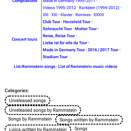
Compilations
Made in Germany 1995-2011
·
Videos 1995-2012
·
Raritäten (1994-2012)
·
Information
Information
XXI
·
XXI - Klavier
·
Remixes
·
XXXIII
Discography
Discography
Club Tour
·
Herzeleid Tour
·
Sehnsucht Tour
·
Mutter Tour
·
Videography
Videography
Reise, Reise Tour
·
Concert tours
Song list
Song list
Liebe ist für alle da Tour
·
Made in Germany Tour
·
2016 / 2017 Tour
·
Merchandise
Tour dates
Stadium Tour
Merchandise
List:Rammstein songs
·
List of Rammstein music videos
Till Lindemann
Flake Lorenz
Information
Information
Categories
:
Discography
Discography
Unreleased songs
Videography
Videography
Unreleased songs by Rammstein
Song list
Song list
Songs by Rammstein
Songs written by Rammstein
Tour dates
Songs
Lyrics written by Rammstein