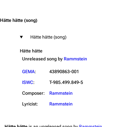
Jump to content
Hätte hätte
(song)
Hätte hätte (song)
Hätte hätte
Unreleased song by
Rammstein
GEMA
:
43890863-001
ISWC
:
T-985.499.849-5
Composer:
Rammstein
Lyricist:
Rammstein
Hätte hätte
is an unreleased song by
Rammstein
.