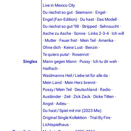
Live in Mexico City
Du riechst so gut
·
Seemann
·
Engel
·
Engel (Fan-Edition)
·
Du hast
·
Das Modell
·
Du riechst so gut '98
·
Stripped
·
Sehnsucht
·
Asche zu Asche
·
Sonne
·
Links 2-3-4
·
Ich will
3.4K
12
290.4K
·
Mutter
·
Feuer frei!
·
Mein Teil
·
Amerika
·
Ohne dich
·
Keine Lust
·
Benzin
·
Navigation
Rammstein
Te quiero puta!
·
Rosenrot
·
Singles
Mann gegen Mann
·
Pussy
·
Ich tu dir weh
·
Main page
Information
Haifisch
·
Blog
Discography
Waidmanns Heil / Liebe ist für alle da
·
Mein Land
·
Mein Herz brennt
·
On this day
Videography
Pussy / Mein Teil
·
Deutschland
·
Radio
·
Random page
Song list
Ausländer
·
Zeit
·
Zick Zack
·
Dicke Titten
·
Angst
·
Adieu
·
Contact
Tour dates
Du hast / Spiel mit mir (2023 Mix)
Merchandise
Original Single Kollektion
·
Trial By Fire
·
Lichtspielhaus
·
Emigrate
Lindemann