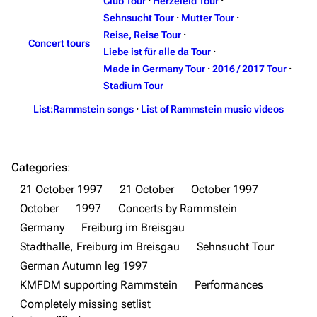
Club Tour
·
Herzeleid Tour
·
Information
Information
Sehnsucht Tour
·
Mutter Tour
·
Reise, Reise Tour
·
Discography
Discography
Concert tours
Liebe ist für alle da Tour
·
Videography
Videography
Made in Germany Tour
·
2016 / 2017 Tour
·
Stadium Tour
Song list
Song list
List:Rammstein songs
·
List of Rammstein music videos
Merchandise
Tour dates
Merchandise
Categories
:
Till Lindemann
Flake Lorenz
21 October 1997
21 October
October 1997
Information
Information
October
1997
Concerts by Rammstein
Discography
Discography
Germany
Freiburg im Breisgau
Stadthalle, Freiburg im Breisgau
Sehnsucht Tour
Videography
Videography
German Autumn leg 1997
Song list
Song list
KMFDM supporting Rammstein
Performances
Tour dates
Completely missing setlist