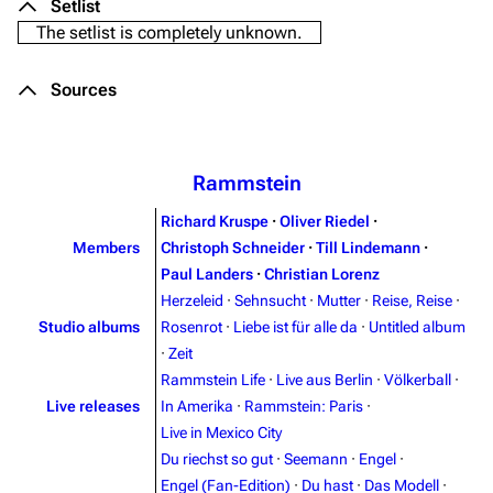
Setlist
The setlist is completely unknown.
Sources
Rammstein
Richard Kruspe
·
Oliver Riedel
·
Members
Christoph Schneider
·
Till Lindemann
·
Paul Landers
·
Christian Lorenz
Herzeleid
·
Sehnsucht
·
Mutter
·
Reise, Reise
·
Studio albums
Rosenrot
·
Liebe ist für alle da
·
Untitled album
·
Zeit
Rammstein Life
·
Live aus Berlin
·
Völkerball
·
Live releases
In Amerika
·
Rammstein: Paris
·
Live in Mexico City
Du riechst so gut
·
Seemann
·
Engel
·
Engel (Fan-Edition)
·
Du hast
·
Das Modell
·