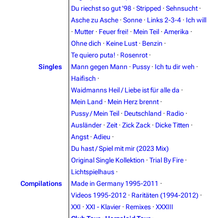
Du riechst so gut '98
·
Stripped
·
Sehnsucht
·
Asche zu Asche
·
Sonne
·
Links 2-3-4
·
Ich will
·
Mutter
·
Feuer frei!
·
Mein Teil
·
Amerika
·
Ohne dich
·
Keine Lust
·
Benzin
·
3.4K
12
290.4K
Te quiero puta!
·
Rosenrot
·
Singles
Mann gegen Mann
·
Pussy
·
Ich tu dir weh
·
Haifisch
·
Navigation
Rammstein
Waidmanns Heil / Liebe ist für alle da
·
Main page
Information
Mein Land
·
Mein Herz brennt
·
Pussy / Mein Teil
·
Deutschland
·
Radio
·
Blog
Discography
Ausländer
·
Zeit
·
Zick Zack
·
Dicke Titten
·
On this day
Videography
Angst
·
Adieu
·
Du hast / Spiel mit mir (2023 Mix)
Random page
Song list
Original Single Kollektion
·
Trial By Fire
·
Contact
Tour dates
Lichtspielhaus
·
Compilations
Made in Germany 1995-2011
·
Merchandise
Videos 1995-2012
·
Raritäten (1994-2012)
·
XXI
·
XXI - Klavier
·
Remixes
·
XXXIII
Emigrate
Lindemann