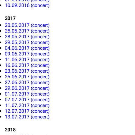
10.09.2016 (concert)
Main page
Information
2017
Blog
Discography
20.05.2017 (concert)
25.05.2017 (concert)
On this day
Videography
28.05.2017 (concert)
29.05.2017 (concert)
Random page
Song list
04.06.2017 (concert)
Contact
Tour dates
09.06.2017 (concert)
11.06.2017 (concert)
Merchandise
16.06.2017 (concert)
23.06.2017 (concert)
25.06.2017 (concert)
Emigrate
Lindemann
27.06.2017 (concert)
29.06.2017 (concert)
Information
Information
01.07.2017 (concert)
07.07.2017 (concert)
Discography
Discography
11.07.2017 (concert)
12.07.2017 (concert)
Videography
Videography
13.07.2017 (concert)
Song list
Song list
2018
Merchandise
Tour dates