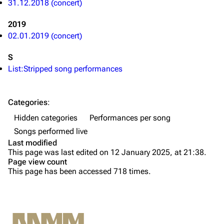
31.12.2018 (concert)
Merchandise
2019
02.01.2019 (concert)
Till Lindemann
Flake Lorenz
Information
Information
S
List:Stripped song performances
Discography
Discography
Videography
Videography
Categories
:
Song list
Song list
Hidden categories
Performances per song
Tour dates
Songs performed live
Last modified
Merchandise
This page was last edited on 12 January 2025, at 21:38.
Page view count
Members
This page has been accessed 718 times.
Richard Kruspe
Oliver Riedel
Printable version
Christoph Schneider