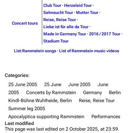
Discography
Discography
Club Tour
·
Herzeleid Tour
·
Sehnsucht Tour
·
Mutter Tour
·
Videography
Videography
Reise, Reise Tour
·
Concert tours
Song list
Song list
Liebe ist für alle da Tour
·
Made in Germany Tour
·
2016 / 2017 Tour
·
Merchandise
Tour dates
Stadium Tour
Merchandise
List:Rammstein songs
·
List of Rammstein music videos
Till Lindemann
Flake Lorenz
Information
Information
Categories
:
Discography
Discography
25 June 2005
25 June
June 2005
June
2005
Concerts by Rammstein
Germany
Berlin
Videography
Videography
Kindl-Bühne Wuhlheide, Berlin
Reise, Reise Tour
Song list
Song list
Summer leg 2005
Tour dates
Apocalyptica supporting Rammstein
Performances
Last modified
Merchandise
Purge
This page was last edited on 2 October 2025, at 23:59.