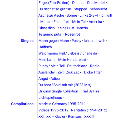
Engel (Fan-Edition)
·
Du hast
·
Das Modell
·
Du riechst so gut '98
·
Stripped
·
Sehnsucht
·
Asche zu Asche
·
Sonne
·
Links 2-3-4
·
Ich will
3.4K
12
290.4K
·
Mutter
·
Feuer frei!
·
Mein Teil
·
Amerika
·
Ohne dich
·
Keine Lust
·
Benzin
·
Navigation
Rammstein
Te quiero puta!
·
Rosenrot
·
Singles
Mann gegen Mann
·
Pussy
·
Ich tu dir weh
·
Main page
Information
Haifisch
·
Blog
Discography
Waidmanns Heil / Liebe ist für alle da
·
Mein Land
·
Mein Herz brennt
·
On this day
Videography
Pussy / Mein Teil
·
Deutschland
·
Radio
·
Random page
Song list
Ausländer
·
Zeit
·
Zick Zack
·
Dicke Titten
·
Angst
·
Adieu
·
Contact
Tour dates
Du hast / Spiel mit mir (2023 Mix)
Merchandise
Original Single Kollektion
·
Trial By Fire
·
Lichtspielhaus
·
Emigrate
Lindemann
Compilations
Made in Germany 1995-2011
·
Videos 1995-2012
·
Raritäten (1994-2012)
·
Information
Information
XXI
·
XXI - Klavier
·
Remixes
·
XXXIII