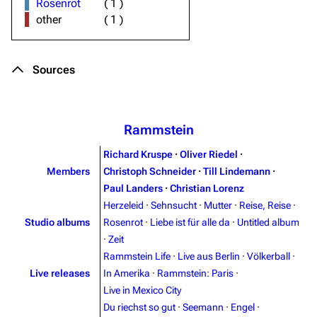
Rosenrot
(
1
)
other
(
1
)
Sources
Rammstein
Richard Kruspe
·
Oliver Riedel
·
Members
Christoph Schneider
·
Till Lindemann
·
Paul Landers
·
Christian Lorenz
Herzeleid
·
Sehnsucht
·
Mutter
·
Reise, Reise
·
Studio albums
Rosenrot
·
Liebe ist für alle da
·
Untitled album
·
Zeit
Rammstein Life
·
Live aus Berlin
·
Völkerball
·
Live releases
In Amerika
·
Rammstein: Paris
·
Live in Mexico City
Du riechst so gut
·
Seemann
·
Engel
·