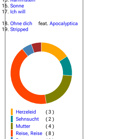
Sonne
Ich will
Ohne dich
feat.
Apocalyptica
Stripped
Herzeleid
(
3
)
Sehnsucht
(
2
)
Mutter
(
4
)
Reise, Reise
(
8
)