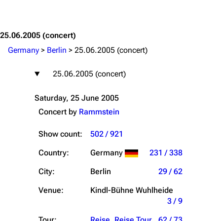
Jump to content
25.06.2005
(concert)
Germany
>
Berlin
>
25.06.2005 (concert)
25.06.2005 (concert)
Saturday, 25 June 2005
Concert by
Rammstein
Show count:
502 / 921
Country:
Germany
231 / 338
City:
Berlin
29 / 62
Venue:
Kindl-Bühne Wuhlheide
3 / 9
Tour:
Reise, Reise Tour
62 / 73