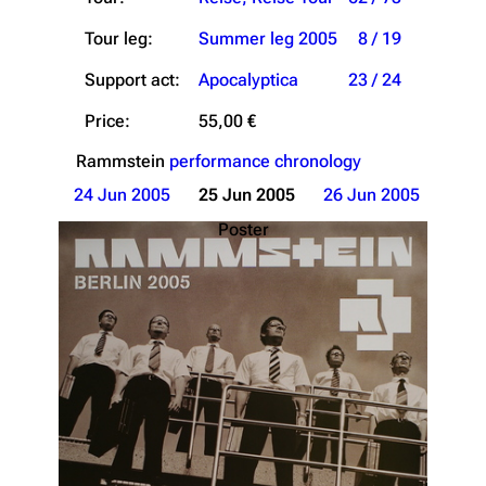
Tour leg:
Summer leg 2005
8 / 19
Support act:
Apocalyptica
23 / 24
Price:
55,00 €
Rammstein
performance chronology
24 Jun 2005
25 Jun 2005
26 Jun 2005
Poster