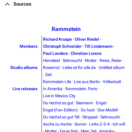
Sources
Rammstein
Richard Kruspe
·
Oliver Riedel
·
Members
Christoph Schneider
·
Till Lindemann
·
Paul Landers
·
Christian Lorenz
Herzeleid
·
Sehnsucht
·
Mutter
·
Reise, Reise
·
Studio albums
Rosenrot
·
Liebe ist für alle da
·
Untitled album
·
Zeit
Rammstein Life
·
Live aus Berlin
·
Völkerball
·
Live releases
In Amerika
·
Rammstein: Paris
·
Live in Mexico City
Du riechst so gut
·
Seemann
·
Engel
·
Engel (Fan-Edition)
·
Du hast
·
Das Modell
·
Du riechst so gut '98
·
Stripped
·
Sehnsucht
·
Asche zu Asche
·
Sonne
·
Links 2-3-4
·
Ich will
3.4K
12
290.4K
·
Mutter
·
Feuer frei!
·
Mein Teil
·
Amerika
·