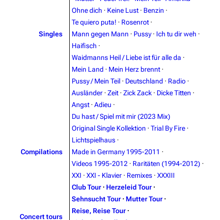
Ohne dich
·
Keine Lust
·
Benzin
·
Navigation
Rammstein
Te quiero puta!
·
Rosenrot
·
Singles
Mann gegen Mann
·
Pussy
·
Ich tu dir weh
·
Main page
Information
Haifisch
·
Blog
Discography
Waidmanns Heil / Liebe ist für alle da
·
Mein Land
·
Mein Herz brennt
·
On this day
Videography
Pussy / Mein Teil
·
Deutschland
·
Radio
·
Random page
Song list
Ausländer
·
Zeit
·
Zick Zack
·
Dicke Titten
·
Angst
·
Adieu
·
Contact
Tour dates
Du hast / Spiel mit mir (2023 Mix)
Merchandise
Original Single Kollektion
·
Trial By Fire
·
Lichtspielhaus
·
Emigrate
Lindemann
Compilations
Made in Germany 1995-2011
·
Videos 1995-2012
·
Raritäten (1994-2012)
·
Information
Information
XXI
·
XXI - Klavier
·
Remixes
·
XXXIII
Discography
Discography
Club Tour
·
Herzeleid Tour
·
Sehnsucht Tour
·
Mutter Tour
·
Videography
Videography
Reise, Reise Tour
·
Concert tours