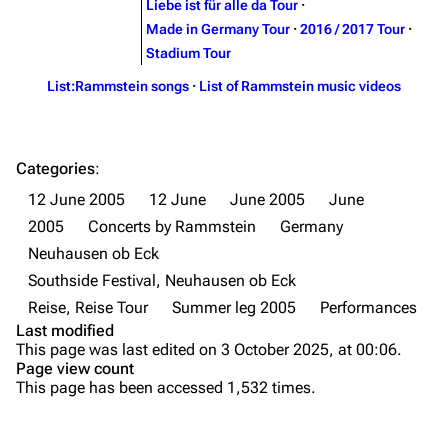
Song list
Song list
Liebe ist für alle da Tour
·
Made in Germany Tour
·
2016 / 2017 Tour
·
Merchandise
Tour dates
Stadium Tour
Merchandise
List:Rammstein songs
·
List of Rammstein music videos
Till Lindemann
Flake Lorenz
Information
Information
Categories
:
Discography
Discography
12 June 2005
12 June
June 2005
June
2005
Concerts by Rammstein
Germany
Videography
Videography
Neuhausen ob Eck
Song list
Song list
Southside Festival, Neuhausen ob Eck
Tour dates
Reise, Reise Tour
Summer leg 2005
Performances
Last modified
Merchandise
Purge
This page was last edited on 3 October 2025, at 00:06.
Page view count
Members
This page has been accessed 1,532 times.
Printable version
Richard Kruspe