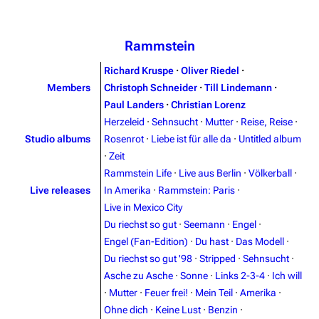
Rammstein
Richard Kruspe
·
Oliver Riedel
·
Members
Christoph Schneider
·
Till Lindemann
·
Paul Landers
·
Christian Lorenz
Herzeleid
·
Sehnsucht
·
Mutter
·
Reise, Reise
·
Studio albums
Rosenrot
·
Liebe ist für alle da
·
Untitled album
·
Zeit
Rammstein Life
·
Live aus Berlin
·
Völkerball
·
Live releases
In Amerika
·
Rammstein: Paris
·
Live in Mexico City
Du riechst so gut
·
Seemann
·
Engel
·
Engel (Fan-Edition)
·
Du hast
·
Das Modell
·
Du riechst so gut '98
·
Stripped
·
Sehnsucht
·
Asche zu Asche
·
Sonne
·
Links 2-3-4
·
Ich will
·
Mutter
·
Feuer frei!
·
Mein Teil
·
Amerika
·
3.4K
12
290.4K
Ohne dich
·
Keine Lust
·
Benzin
·