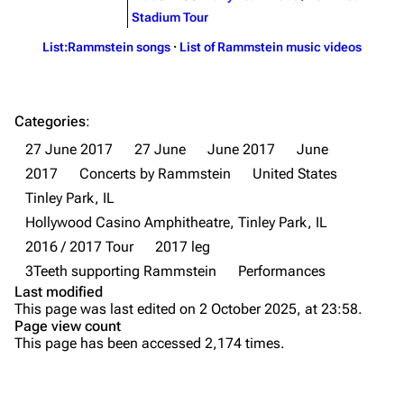
Stadium Tour
Merchandise
Tour dates
List:Rammstein songs
·
List of Rammstein music videos
Merchandise
Till Lindemann
Flake Lorenz
Categories
:
Information
Information
27 June 2017
27 June
June 2017
June
Discography
Discography
2017
Concerts by Rammstein
United States
Tinley Park, IL
Videography
Videography
Hollywood Casino Amphitheatre, Tinley Park, IL
Song list
Song list
2016 / 2017 Tour
2017 leg
Tour dates
3Teeth supporting Rammstein
Performances
Last modified
Merchandise
Purge
This page was last edited on 2 October 2025, at 23:58.
Page view count
Members
This page has been accessed 2,174 times.
Printable version
Richard Kruspe
Permanent link