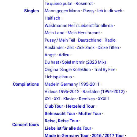
Te quiero puta!
·
Rosenrot
·
Singles
Mann gegen Mann
·
Pussy
·
Ich tu dir weh
·
Navigation
Rammstein
Haifisch
·
Main page
Information
Waidmanns Heil / Liebe ist für alle da
·
Blog
Discography
Mein Land
·
Mein Herz brennt
·
Pussy / Mein Teil
·
Deutschland
·
Radio
·
On this day
Videography
Ausländer
·
Zeit
·
Zick Zack
·
Dicke Titten
·
Random page
Song list
Angst
·
Adieu
·
Du hast / Spiel mit mir (2023 Mix)
Contact
Tour dates
Original Single Kollektion
·
Trial By Fire
·
Merchandise
Lichtspielhaus
·
Compilations
Made in Germany 1995-2011
·
Emigrate
Lindemann
Videos 1995-2012
·
Raritäten (1994-2012)
·
XXI
·
XXI - Klavier
·
Remixes
·
XXXIII
Information
Information
Club Tour
·
Herzeleid Tour
·
Discography
Discography
Sehnsucht Tour
·
Mutter Tour
·
Reise, Reise Tour
·
Videography
Videography
Concert tours
Liebe ist für alle da Tour
·
Song list
Song list
Made in Germany Tour
·
2016 / 2017 Tour
·