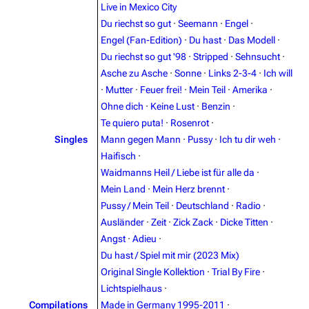
Live in Mexico City
Du riechst so gut
·
Seemann
·
Engel
·
Engel (Fan-Edition)
·
Du hast
·
Das Modell
·
Du riechst so gut '98
·
Stripped
·
Sehnsucht
·
Asche zu Asche
·
Sonne
·
Links 2-3-4
·
Ich will
3.4K
12
290.4K
·
Mutter
·
Feuer frei!
·
Mein Teil
·
Amerika
·
Ohne dich
·
Keine Lust
·
Benzin
·
Navigation
Rammstein
Te quiero puta!
·
Rosenrot
·
Singles
Mann gegen Mann
·
Pussy
·
Ich tu dir weh
·
Main page
Information
Haifisch
·
Blog
Discography
Waidmanns Heil / Liebe ist für alle da
·
Mein Land
·
Mein Herz brennt
·
On this day
Videography
Pussy / Mein Teil
·
Deutschland
·
Radio
·
Random page
Song list
Ausländer
·
Zeit
·
Zick Zack
·
Dicke Titten
·
Angst
·
Adieu
·
Contact
Tour dates
Du hast / Spiel mit mir (2023 Mix)
Merchandise
Original Single Kollektion
·
Trial By Fire
·
Lichtspielhaus
·
Emigrate
Lindemann
Compilations
Made in Germany 1995-2011
·