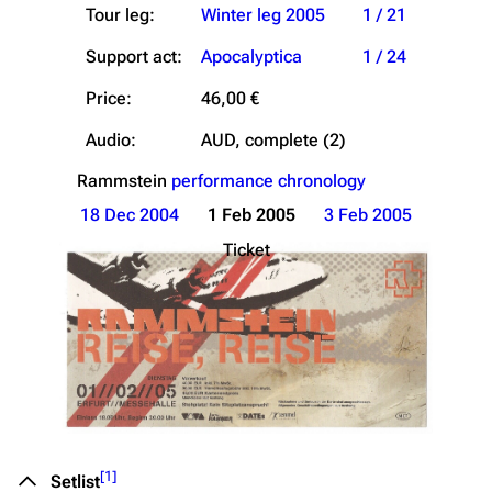
Tour leg:
Winter leg 2005
1 / 21
Support act:
Apocalyptica
1 / 24
Price:
46,00 €
Audio:
AUD, complete (2)
Rammstein
performance chronology
18 Dec 2004
1 Feb 2005
3 Feb 2005
Ticket
[
1
]
Setlist