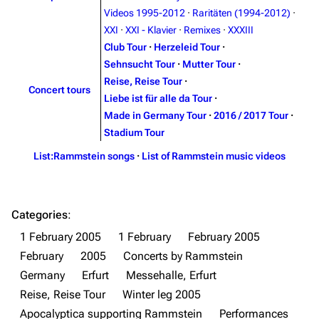
Videos 1995-2012
·
Raritäten (1994-2012)
·
Information
Information
XXI
·
XXI - Klavier
·
Remixes
·
XXXIII
Discography
Discography
Club Tour
·
Herzeleid Tour
·
Sehnsucht Tour
·
Mutter Tour
·
Videography
Videography
Reise, Reise Tour
·
Concert tours
Song list
Song list
Liebe ist für alle da Tour
·
Made in Germany Tour
·
2016 / 2017 Tour
·
Merchandise
Tour dates
Stadium Tour
Merchandise
List:Rammstein songs
·
List of Rammstein music videos
Till Lindemann
Flake Lorenz
Information
Information
Categories
:
Discography
Discography
1 February 2005
1 February
February 2005
February
2005
Concerts by Rammstein
Videography
Videography
Germany
Erfurt
Messehalle, Erfurt
Song list
Song list
Reise, Reise Tour
Winter leg 2005
Tour dates
Apocalyptica supporting Rammstein
Performances