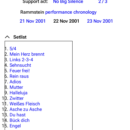
Support act:
No Big Silence
2 / 3
Rammstein
performance chronology
21 Nov 2001
22 Nov 2001
23 Nov 2001
Setlist
5/4
Mein Herz brennt
Links 2-3-4
Sehnsucht
Feuer frei!
Rein raus
Adios
Mutter
Halleluja
Zwitter
Weißes Fleisch
Asche zu Asche
Du hast
Bück dich
Engel