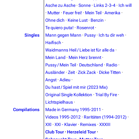
Asche zu Asche
·
Sonne
·
Links 2-3-4
·
Ich will
3.4K
12
290.4K
·
Mutter
·
Feuer frei!
·
Mein Teil
·
Amerika
·
Ohne dich
·
Keine Lust
·
Benzin
·
Navigation
Rammstein
Te quiero puta!
·
Rosenrot
·
Singles
Mann gegen Mann
·
Pussy
·
Ich tu dir weh
·
Main page
Information
Haifisch
·
Blog
Discography
Waidmanns Heil / Liebe ist für alle da
·
Mein Land
·
Mein Herz brennt
·
On this day
Videography
Pussy / Mein Teil
·
Deutschland
·
Radio
·
Random page
Song list
Ausländer
·
Zeit
·
Zick Zack
·
Dicke Titten
·
Angst
·
Adieu
·
Contact
Tour dates
Du hast / Spiel mit mir (2023 Mix)
Merchandise
Original Single Kollektion
·
Trial By Fire
·
Lichtspielhaus
·
Emigrate
Lindemann
Compilations
Made in Germany 1995-2011
·
Videos 1995-2012
·
Raritäten (1994-2012)
·
Information
Information
XXI
·
XXI - Klavier
·
Remixes
·
XXXIII
Discography
Discography
Club Tour
·
Herzeleid Tour
·