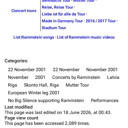
Sehnsucht Tour
·
Mutter Tour
·
Videography
Videography
Reise, Reise Tour
·
Concert tours
Song list
Song list
Liebe ist für alle da Tour
·
Made in Germany Tour
·
2016 / 2017 Tour
·
Merchandise
Tour dates
Stadium Tour
Merchandise
List:Rammstein songs
·
List of Rammstein music videos
Till Lindemann
Flake Lorenz
Information
Information
Categories
:
Discography
Discography
22 November 2001
22 November
November 2001
November
2001
Concerts by Rammstein
Latvia
Videography
Videography
Riga
Skonto Hall, Riga
Mutter Tour
Song list
Song list
European Winter leg 2001
Tour dates
No Big Silence supporting Rammstein
Performances
Last modified
Merchandise
Purge
This page was last edited on 18 June 2026, at 00:43.
Page view count
Members
This page has been accessed 2,089 times.