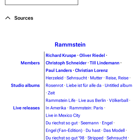
Sources
Rammstein
Richard Kruspe
·
Oliver Riedel
·
Members
Christoph Schneider
·
Till Lindemann
·
Paul Landers
·
Christian Lorenz
Herzeleid
·
Sehnsucht
·
Mutter
·
Reise, Reise
·
Studio albums
Rosenrot
·
Liebe ist für alle da
·
Untitled album
·
Zeit
Rammstein Life
·
Live aus Berlin
·
Völkerball
·
Live releases
In Amerika
·
Rammstein: Paris
·
Live in Mexico City
Du riechst so gut
·
Seemann
·
Engel
·
Engel (Fan-Edition)
·
Du hast
·
Das Modell
·
Du riechst so gut '98
·
Stripped
·
Sehnsucht
·