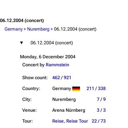
Jump to content
06.12.2004
(concert)
Germany
>
Nuremberg
>
06.12.2004 (concert)
06.12.2004 (concert)
Monday, 6 December 2004
Concert by
Rammstein
Show count:
462 / 921
Country:
Germany
211 / 338
City:
Nuremberg
7 / 9
Venue:
Arena Nürnberg
3 / 3
Tour:
Reise, Reise Tour
22 / 73