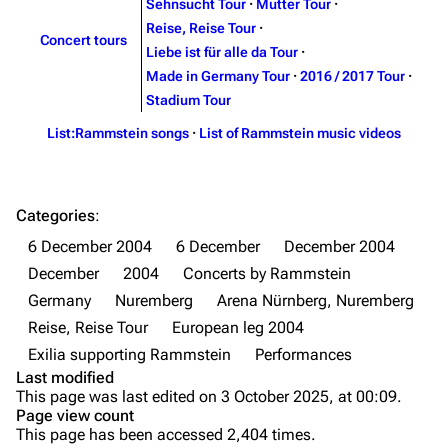
Sehnsucht Tour
·
Mutter Tour
·
Videography
Videography
Reise, Reise Tour
·
Concert tours
Song list
Song list
Liebe ist für alle da Tour
·
Made in Germany Tour
·
2016 / 2017 Tour
·
Merchandise
Tour dates
Stadium Tour
Merchandise
List:Rammstein songs
·
List of Rammstein music videos
Till Lindemann
Flake Lorenz
Information
Information
Categories
:
Discography
Discography
6 December 2004
6 December
December 2004
December
2004
Concerts by Rammstein
Videography
Videography
Germany
Nuremberg
Arena Nürnberg, Nuremberg
Song list
Song list
Reise, Reise Tour
European leg 2004
Tour dates
Exilia supporting Rammstein
Performances
Last modified
Merchandise
Purge
This page was last edited on 3 October 2025, at 00:09.
Page view count
Members
This page has been accessed 2,404 times.