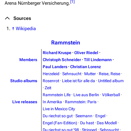
[
1
]
Arena Nürnberger Versicherung
.
Sources
↑
Wikipedia
Rammstein
Richard Kruspe
·
Oliver Riedel
·
Members
Christoph Schneider
·
Till Lindemann
·
Paul Landers
·
Christian Lorenz
Herzeleid
·
Sehnsucht
·
Mutter
·
Reise, Reise
·
Studio albums
Rosenrot
·
Liebe ist für alle da
·
Untitled album
·
Zeit
Rammstein Life
·
Live aus Berlin
·
Völkerball
·
Live releases
In Amerika
·
Rammstein: Paris
·
Live in Mexico City
Du riechst so gut
·
Seemann
·
Engel
·
Engel (Fan-Edition)
·
Du hast
·
Das Modell
·
Du riechst so gut '98
·
Stripped
·
Sehnsucht
·