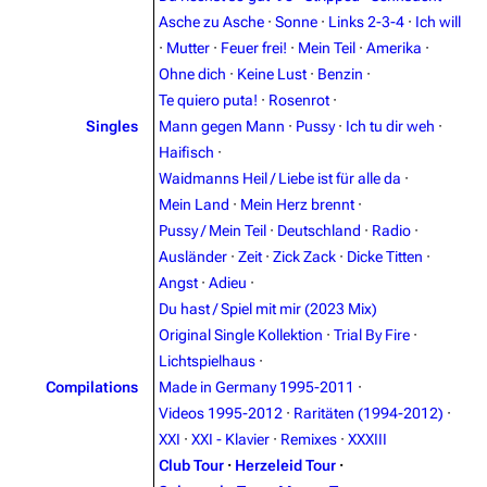
Asche zu Asche
·
Sonne
·
Links 2-3-4
·
Ich will
3.4K
12
290.4K
·
Mutter
·
Feuer frei!
·
Mein Teil
·
Amerika
·
Ohne dich
·
Keine Lust
·
Benzin
·
Navigation
Rammstein
Te quiero puta!
·
Rosenrot
·
Singles
Mann gegen Mann
·
Pussy
·
Ich tu dir weh
·
Main page
Information
Haifisch
·
Blog
Discography
Waidmanns Heil / Liebe ist für alle da
·
Mein Land
·
Mein Herz brennt
·
On this day
Videography
Pussy / Mein Teil
·
Deutschland
·
Radio
·
Random page
Song list
Ausländer
·
Zeit
·
Zick Zack
·
Dicke Titten
·
Angst
·
Adieu
·
Contact
Tour dates
Du hast / Spiel mit mir (2023 Mix)
Merchandise
Original Single Kollektion
·
Trial By Fire
·
Lichtspielhaus
·
Emigrate
Lindemann
Compilations
Made in Germany 1995-2011
·
Videos 1995-2012
·
Raritäten (1994-2012)
·
Information
Information
XXI
·
XXI - Klavier
·
Remixes
·
XXXIII
Discography
Discography
Club Tour
·
Herzeleid Tour
·