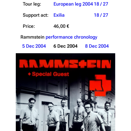
Tour leg:
European leg 2004
18 / 27
Support act:
Exilia
18 / 27
Price:
46,00 €
Rammstein
performance chronology
5 Dec 2004
6 Dec 2004
8 Dec 2004
Poster