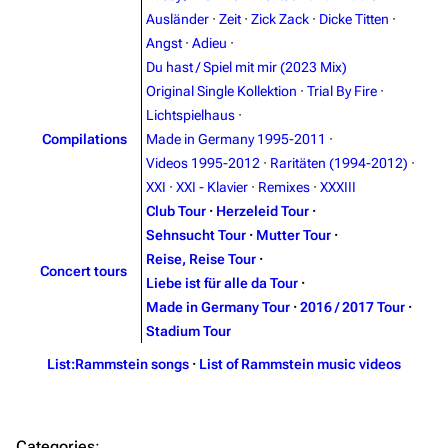
Random page
Song list
Ausländer
·
Zeit
·
Zick Zack
·
Dicke Titten
·
Angst
·
Adieu
·
Contact
Tour dates
Du hast / Spiel mit mir (2023 Mix)
Merchandise
Original Single Kollektion
·
Trial By Fire
·
Lichtspielhaus
·
Emigrate
Lindemann
Compilations
Made in Germany 1995-2011
·
Videos 1995-2012
·
Raritäten (1994-2012)
·
Information
Information
XXI
·
XXI - Klavier
·
Remixes
·
XXXIII
Discography
Discography
Club Tour
·
Herzeleid Tour
·
Sehnsucht Tour
·
Mutter Tour
·
Videography
Videography
Reise, Reise Tour
·
Concert tours
Song list
Song list
Liebe ist für alle da Tour
·
Made in Germany Tour
·
2016 / 2017 Tour
·
Merchandise
Tour dates
Stadium Tour
Merchandise
List:Rammstein songs
·
List of Rammstein music videos
Till Lindemann
Flake Lorenz
Information
Information
Categories
: