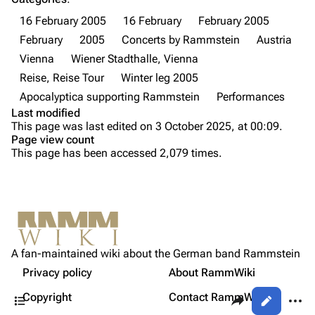
Discography
Discography
16 February 2005
16 February
February 2005
February
2005
Concerts by Rammstein
Austria
Videography
Videography
Vienna
Wiener Stadthalle, Vienna
Song list
Song list
Reise, Reise Tour
Winter leg 2005
Tour dates
Apocalyptica supporting Rammstein
Performances
Last modified
Merchandise
Purge
This page was last edited on 3 October 2025, at 00:09.
Page view count
Members
This page has been accessed 2,079 times.
Printable version
Richard Kruspe
Permanent link
Oliver Riedel
Cite this page
Christoph Schneider
Not logged in
Setlist
Get shortened URL
Till Lindemann
A fan-maintained wiki about the German band Rammstein
Your IP address will be publicly visible if you make any
Sources
edits.
Privacy policy
About RammWiki
Expand all
Paul Landers
Contents
Share this page
More a
Copyright
Contact RammWiki
Views
Christian Lorenz
Log in
asso