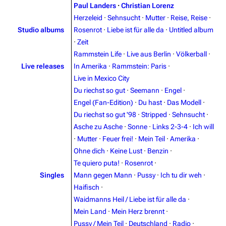
Paul Landers
·
Christian Lorenz
Herzeleid
·
Sehnsucht
·
Mutter
·
Reise, Reise
·
Studio albums
Rosenrot
·
Liebe ist für alle da
·
Untitled album
·
Zeit
Rammstein Life
·
Live aus Berlin
·
Völkerball
·
Live releases
In Amerika
·
Rammstein: Paris
·
Live in Mexico City
Du riechst so gut
·
Seemann
·
Engel
·
Engel (Fan-Edition)
·
Du hast
·
Das Modell
·
Du riechst so gut '98
·
Stripped
·
Sehnsucht
·
Asche zu Asche
·
Sonne
·
Links 2-3-4
·
Ich will
3.4K
12
290.4K
·
Mutter
·
Feuer frei!
·
Mein Teil
·
Amerika
·
Ohne dich
·
Keine Lust
·
Benzin
·
Navigation
Rammstein
Te quiero puta!
·
Rosenrot
·
Singles
Mann gegen Mann
·
Pussy
·
Ich tu dir weh
·
Main page
Information
Haifisch
·
Blog
Discography
Waidmanns Heil / Liebe ist für alle da
·
Mein Land
·
Mein Herz brennt
·
On this day
Videography
Pussy / Mein Teil
·
Deutschland
·
Radio
·