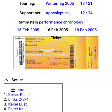
Tour leg:
Winter leg 2005
13 / 21
Support act:
Apocalyptica
12 / 24
Rammstein
performance chronology
15 Feb 2005
16 Feb 2005
18 Feb 2005
Ticket
Setlist
Intro
Reise, Reise
Links 2-3-4
Keine Lust
Feuer frei!