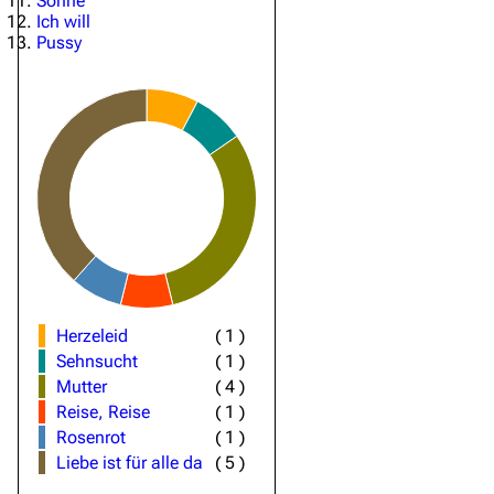
Sonne
Ich will
Pussy
Herzeleid
(
1
)
Sehnsucht
(
1
)
Mutter
(
4
)
Reise, Reise
(
1
)
Rosenrot
(
1
)
Liebe ist für alle da
(
5
)