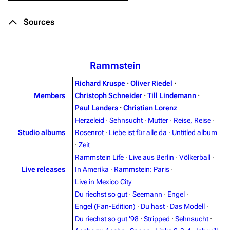
Sources
Rammstein
Richard Kruspe
·
Oliver Riedel
·
Members
Christoph Schneider
·
Till Lindemann
·
Paul Landers
·
Christian Lorenz
Herzeleid
·
Sehnsucht
·
Mutter
·
Reise, Reise
·
Studio albums
Rosenrot
·
Liebe ist für alle da
·
Untitled album
·
Zeit
Rammstein Life
·
Live aus Berlin
·
Völkerball
·
Live releases
In Amerika
·
Rammstein: Paris
·
Live in Mexico City
Du riechst so gut
·
Seemann
·
Engel
·
Engel (Fan-Edition)
·
Du hast
·
Das Modell
·
Du riechst so gut '98
·
Stripped
·
Sehnsucht
·