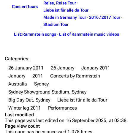
Reise, Reise Tour
·
Videography
Videography
Concert tours
Liebe ist für alle da Tour
·
Song list
Song list
Made in Germany Tour
·
2016 / 2017 Tour
·
Stadium Tour
Merchandise
Tour dates
List:Rammstein songs
·
List of Rammstein music videos
Merchandise
Till Lindemann
Flake Lorenz
Categories
:
Information
Information
26 January 2011
26 January
January 2011
Discography
Discography
January
2011
Concerts by Rammstein
Australia
Sydney
Videography
Videography
Sydney Showground Stadium, Sydney
Song list
Song list
Big Day Out, Sydney
Liebe ist für alle da Tour
Tour dates
Winter leg 2011
Performances
Last modified
Merchandise
Purge
This page was last edited on 16 September 2025, at 03:38.
Page view count
Members
This page has been accessed 1,078 times.