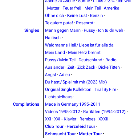
Asche zu Asche
·
Sonne
·
Links 2-3-4
·
Ich will
·
Mutter
·
Feuer frei!
·
Mein Teil
·
Amerika
·
3.4K
12
290.4K
Ohne dich
·
Keine Lust
·
Benzin
·
Te quiero puta!
·
Rosenrot
·
Navigation
Singles
Mann gegen Mann
Rammstein
·
Pussy
·
Ich tu dir weh
·
Haifisch
·
Main page
Information
Waidmanns Heil / Liebe ist für alle da
·
Blog
Discography
Mein Land
·
Mein Herz brennt
·
Pussy / Mein Teil
·
Deutschland
·
Radio
·
On this day
Videography
Ausländer
·
Zeit
·
Zick Zack
·
Dicke Titten
·
Random page
Song list
Angst
·
Adieu
·
Du hast / Spiel mit mir (2023 Mix)
Contact
Tour dates
Original Single Kollektion
·
Trial By Fire
·
Merchandise
Lichtspielhaus
·
Compilations
Made in Germany 1995-2011
·
Emigrate
Lindemann
Videos 1995-2012
·
Raritäten (1994-2012)
·
XXI
·
XXI - Klavier
·
Remixes
·
XXXIII
Information
Information
Club Tour
·
Herzeleid Tour
·
Discography
Discography
Sehnsucht Tour
·
Mutter Tour
·