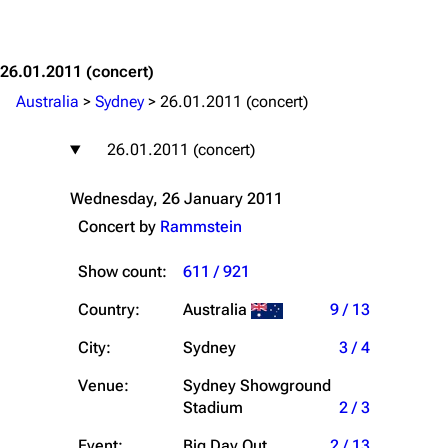
Jump to content
26.01.2011
(concert)
Australia
>
Sydney
>
26.01.2011 (concert)
26.01.2011 (concert)
Wednesday, 26 January 2011
Concert by
Rammstein
Show count:
611 / 921
Country:
Australia
9 / 13
City:
Sydney
3 / 4
Venue:
Sydney Showground
Stadium
2 / 3
Event:
Big Day Out
2 / 13