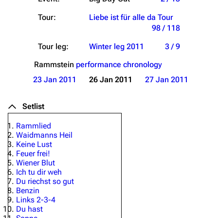
Tour:
Liebe ist für alle da Tour
98 / 118
Tour leg:
Winter leg 2011
3 / 9
Rammstein
performance chronology
23 Jan 2011
26 Jan 2011
27 Jan 2011
Setlist
Rammlied
Waidmanns Heil
Keine Lust
Feuer frei!
Wiener Blut
Ich tu dir weh
Du riechst so gut
Benzin
Links 2-3-4
Du hast