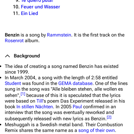
Te quiero puta!
Feuer und Wasser
Ein Lied
Benzin
is a song by
Rammstein
. It is the first track on the
Rosenrot
album.
Background
The idea of creating a song named
Benzin
has existed
since 1999.
In March 2004, a song with the length of 2:58 entitled
Student
was found in the
GEMA database
. One of the lines
sung in the song was "Alle bleiben stehen, alle wollen es
[
1
]
sehen",
because of this it is speculated that the lyrics
were based on
Till
's poem
Das Experiment
released in his
book
In stillen Nächten
. In 2005
Paul
confirmed in an
interview that the song was eventually reworked and
[
2
]
subsequently released with new lyrics as
Benzin
.
Meshuggah is a Swedish metal band. Their
Combustion
Remix
shares the same name as a
song of their own
.