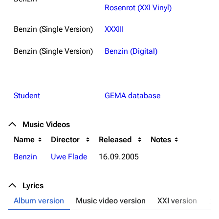
Rosenrot (XXI Vinyl)
Benzin (Single Version)
XXXIII
Benzin (Single Version)
Benzin (Digital)
Student
GEMA database
Music Videos
Name
Director
Released
Notes
Benzin
Uwe Flade
16.09.2005
Lyrics
Album version
Music video version
XXI version
ガ