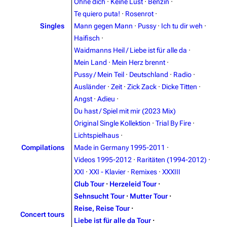
Ohne dich
·
Keine Lust
·
Benzin
·
Te quiero puta!
·
Rosenrot
·
Singles
Mann gegen Mann
·
Pussy
·
Ich tu dir weh
·
Haifisch
·
Waidmanns Heil / Liebe ist für alle da
·
Mein Land
·
Mein Herz brennt
·
Pussy / Mein Teil
·
Deutschland
·
Radio
·
Ausländer
·
Zeit
·
Zick Zack
·
Dicke Titten
·
Angst
·
Adieu
·
Du hast / Spiel mit mir (2023 Mix)
Original Single Kollektion
·
Trial By Fire
·
Lichtspielhaus
·
Compilations
Made in Germany 1995-2011
·
3.4K
12
290.4K
Videos 1995-2012
·
Raritäten (1994-2012)
·
XXI
·
XXI - Klavier
·
Remixes
·
XXXIII
Navigation
Rammstein
Club Tour
·
Herzeleid Tour
·
Sehnsucht Tour
·
Mutter Tour
·
Main page
Information
Reise, Reise Tour
·
Concert tours
Blog
Discography
Liebe ist für alle da Tour
·