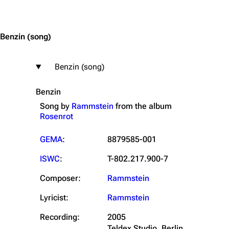
Jump to content
Benzin
(song)
Benzin (song)
Benzin
Song by
Rammstein
from the
album
Rosenrot
GEMA
:
8879585-001
ISWC
:
T-802.217.900-7
Composer:
Rammstein
Lyricist:
Rammstein
Recording:
2005
Teldex Studio, Berlin,