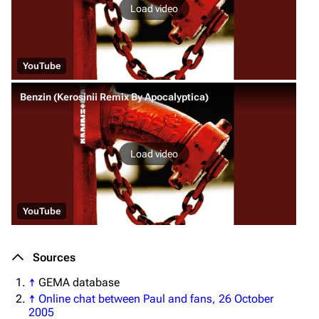
Load video
YouTube
Benzin (Kerosinii Remix By Apocalyptica)
Load video
YouTube
Sources
↑
GEMA database
↑
Online chat between Paul and fans, 26 October
2005