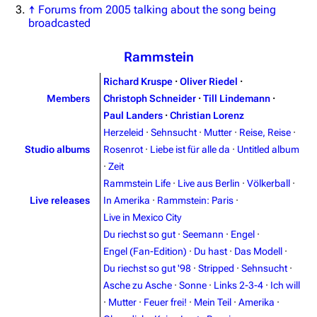
↑
Forums from 2005 talking about the song being
broadcasted
Rammstein
Richard Kruspe
·
Oliver Riedel
·
Members
Christoph Schneider
·
Till Lindemann
·
Paul Landers
·
Christian Lorenz
Herzeleid
·
Sehnsucht
·
Mutter
·
Reise, Reise
·
Studio albums
Rosenrot
·
Liebe ist für alle da
·
Untitled album
·
Zeit
Rammstein Life
·
Live aus Berlin
·
Völkerball
·
Live releases
In Amerika
·
Rammstein: Paris
·
Live in Mexico City
Du riechst so gut
·
Seemann
·
Engel
·
Engel (Fan-Edition)
·
Du hast
·
Das Modell
·
Du riechst so gut '98
·
Stripped
·
Sehnsucht
·
Asche zu Asche
·
Sonne
·
Links 2-3-4
·
Ich will
·
Mutter
·
Feuer frei!
·
Mein Teil
·
Amerika
·