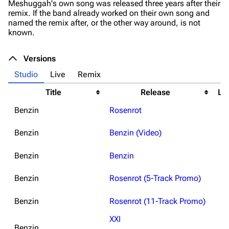
Meshuggah's own song was released three years after their
remix. If the band already worked on their own song and
named the remix after, or the other way around, is not
known.
Versions
Studio
Live
Remix
Title
Release
Le
Benzin
Rosenrot
Benzin
Benzin (Video)
Benzin
Benzin
Benzin
Rosenrot (5-Track Promo)
Benzin
Rosenrot (11-Track Promo)
XXI
Benzin