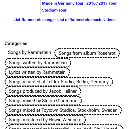
Made in Germany Tour
·
2016 / 2017 Tour
·
On this day
Videography
Stadium Tour
Random page
Song list
List:Rammstein songs
·
List of Rammstein music videos
Contact
Tour dates
Merchandise
Categories
:
Emigrate
Lindemann
Songs by Rammstein
Songs from album Rosenrot
Information
Information
Songs written by Rammstein
Discography
Discography
Lyrics written by Rammstein
Videography
Videography
Songs recorded at Teldex Studio, Berlin, Germany
Songs produced by Jacob Hellner
Song list
Song list
Songs mixed by Stefan Glaumann
Merchandise
Tour dates
Songs mixed at Toytown Studios, Stockholm, Sweden
Merchandise
Songs mastered by Howie Weinberg
Till Lindemann
Flake Lorenz