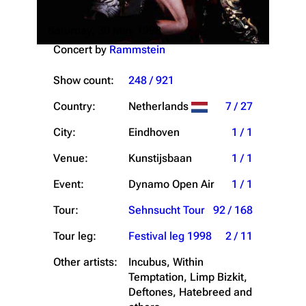
Saturday, 30 May 1998
Concert by
Rammstein
Show count:
248 / 921
Country:
Netherlands
7 / 27
City:
Eindhoven
1 / 1
Venue:
Kunstijsbaan
1 / 1
Event:
Dynamo Open Air
1 / 1
Tour:
Sehnsucht Tour
92 / 168
Tour leg:
Festival leg 1998
2 / 11
Other artists:
Incubus, Within
Temptation, Limp Bizkit,
Deftones, Hatebreed and