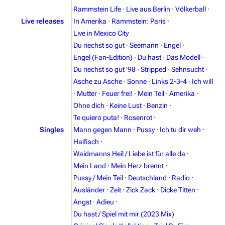
Rammstein Life
·
Live aus Berlin
·
Völkerball
·
Live releases
In Amerika
·
Rammstein: Paris
·
Live in Mexico City
Du riechst so gut
·
Seemann
·
Engel
·
Engel (Fan-Edition)
·
Du hast
·
Das Modell
·
Du riechst so gut '98
·
Stripped
·
Sehnsucht
·
Asche zu Asche
·
Sonne
·
Links 2-3-4
·
Ich will
3.4K
12
290.4K
·
Mutter
·
Feuer frei!
·
Mein Teil
·
Amerika
·
Ohne dich
·
Keine Lust
·
Benzin
·
Navigation
Rammstein
Te quiero puta!
·
Rosenrot
·
Singles
Mann gegen Mann
·
Pussy
·
Ich tu dir weh
·
Main page
Information
Haifisch
·
Blog
Discography
Waidmanns Heil / Liebe ist für alle da
·
Mein Land
·
Mein Herz brennt
·
On this day
Videography
Pussy / Mein Teil
·
Deutschland
·
Radio
·
Random page
Song list
Ausländer
·
Zeit
·
Zick Zack
·
Dicke Titten
·
Angst
·
Adieu
·
Contact
Tour dates
Du hast / Spiel mit mir (2023 Mix)