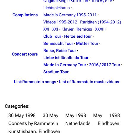
Merchandise
Original Single Kollektion
·
Trial By Fire
·
Lichtspielhaus
·
Emigrate
Lindemann
Compilations
Made in Germany 1995-2011
·
Videos 1995-2012
·
Raritäten (1994-2012)
·
Information
Information
XXI
·
XXI - Klavier
·
Remixes
·
XXXIII
Discography
Discography
Club Tour
·
Herzeleid Tour
·
Sehnsucht Tour
·
Mutter Tour
·
Videography
Videography
Reise, Reise Tour
·
Concert tours
Song list
Song list
Liebe ist für alle da Tour
·
Made in Germany Tour
·
2016 / 2017 Tour
·
Merchandise
Tour dates
Stadium Tour
Merchandise
List:Rammstein songs
·
List of Rammstein music videos
Till Lindemann
Flake Lorenz
Information
Information
Categories
:
Discography
Discography
30 May 1998
30 May
May 1998
May
1998
Concerts by Rammstein
Netherlands
Eindhoven
Videography
Videography
Kunstijsbaan, Eindhoven