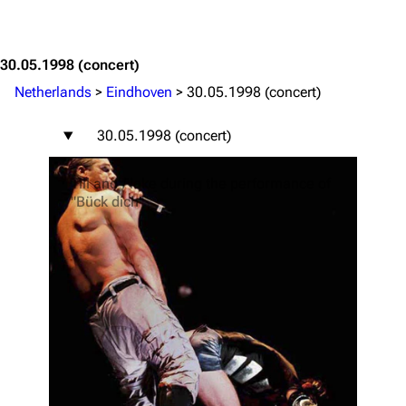
Jump to content
30.05.1998
(concert)
Netherlands
>
Eindhoven
>
30.05.1998 (concert)
30.05.1998 (concert)
Till and Flake during the performance of
"Bück dich"