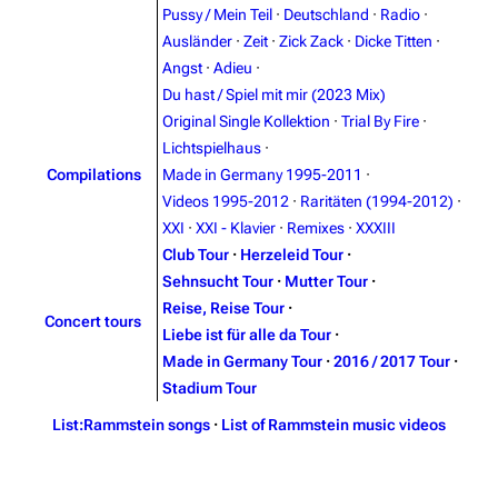
Pussy / Mein Teil
·
Deutschland
·
Radio
·
Ausländer
·
Zeit
·
Zick Zack
·
Dicke Titten
·
Angst
·
Adieu
·
Du hast / Spiel mit mir (2023 Mix)
Original Single Kollektion
·
Trial By Fire
·
Lichtspielhaus
·
3.4K
12
290.4K
Compilations
Made in Germany 1995-2011
·
Videos 1995-2012
·
Raritäten (1994-2012)
·
XXI
·
XXI - Klavier
·
Remixes
·
XXXIII
Navigation
Rammstein
Club Tour
·
Herzeleid Tour
·
Sehnsucht Tour
·
Mutter Tour
·
Main page
Information
Reise, Reise Tour
·
Concert tours
Blog
Discography
Liebe ist für alle da Tour
·
Made in Germany Tour
·
2016 / 2017 Tour
·
On this day
Videography
Stadium Tour
Random page
Song list
List:Rammstein songs
·
List of Rammstein music videos
Contact
Tour dates
Merchandise