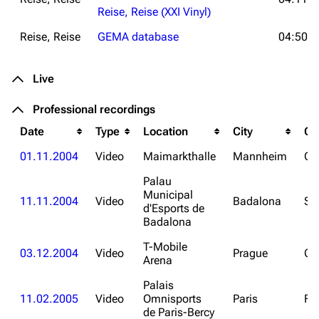
Reise, Reise (XXI Vinyl)
Reise, Reise
GEMA database
04:50
Live
Professional recordings
Date
Type
Location
City
Co
01.11.2004
Video
Maimarkthalle
Mannheim
Ge
Palau
Municipal
11.11.2004
Video
Badalona
Sp
d'Esports de
Badalona
T-Mobile
03.12.2004
Video
Prague
Cz
Arena
Palais
11.02.2005
Video
Omnisports
Paris
Fr
de Paris-Bercy