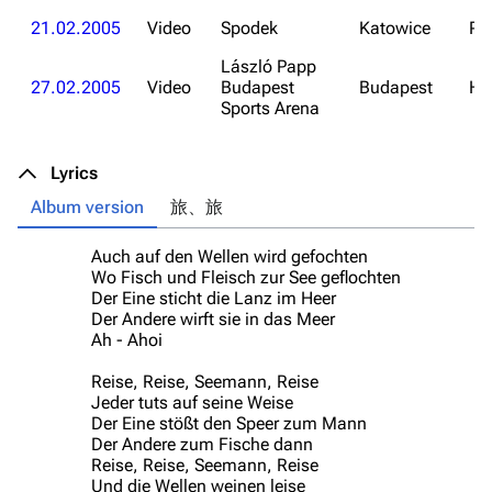
21.02.2005
Video
Spodek
Katowice
Po
László Papp
27.02.2005
Video
Budapest
Budapest
Hu
Sports Arena
Lyrics
Album version
旅、旅
Auch auf den Wellen wird gefochten
(O
Wo Fisch und Fleisch zur See geflochten
Der Eine sticht die Lanz im Heer
Der Andere wirft sie in das Meer
Ah - Ahoi
Reise, Reise, Seemann, Reise
Jeder tuts auf seine Weise
Der Eine stößt den Speer zum Mann
Der Andere zum Fische dann
Reise, Reise, Seemann, Reise
Und die Wellen weinen leise