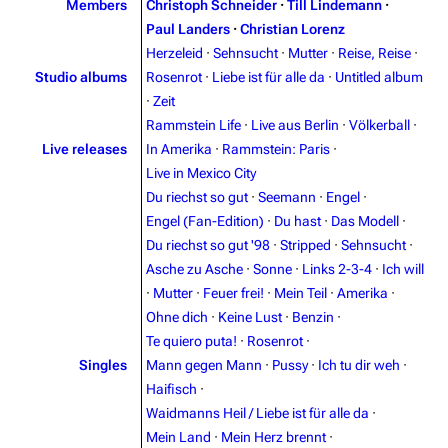
Members
Christoph Schneider
·
Till Lindemann
·
Paul Landers
·
Christian Lorenz
Herzeleid
·
Sehnsucht
·
Mutter
·
Reise, Reise
·
Studio albums
Rosenrot
·
Liebe ist für alle da
·
Untitled album
·
Zeit
Rammstein Life
·
Live aus Berlin
·
Völkerball
·
Live releases
In Amerika
·
Rammstein: Paris
·
Live in Mexico City
Du riechst so gut
·
Seemann
·
Engel
·
Engel (Fan-Edition)
·
Du hast
·
Das Modell
·
Du riechst so gut '98
·
Stripped
·
Sehnsucht
·
Asche zu Asche
·
Sonne
·
Links 2-3-4
·
Ich will
·
Mutter
·
Feuer frei!
·
Mein Teil
·
Amerika
·
Ohne dich
·
Keine Lust
·
Benzin
·
Te quiero puta!
·
Rosenrot
·
Singles
Mann gegen Mann
·
Pussy
·
Ich tu dir weh
·
Haifisch
·
Waidmanns Heil / Liebe ist für alle da
·
Mein Land
·
Mein Herz brennt
·