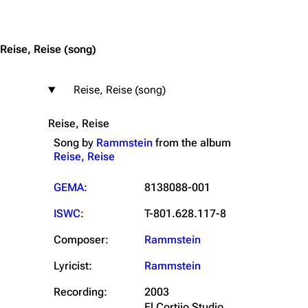
Jump to content
Reise, Reise
(song)
Reise, Reise (song)
Reise, Reise
Song by
Rammstein
from the
album
Reise, Reise
GEMA
:
8138088-001
ISWC
:
T-801.628.117-8
Composer:
Rammstein
Lyricist:
Rammstein
Recording:
2003
El Cortijo Studio,