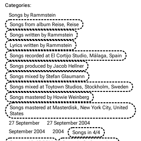
Categories
:
Emigrate
Lindemann
Songs by Rammstein
Information
Information
Songs from album Reise, Reise
Discography
Discography
Songs written by Rammstein
Videography
Videography
Lyrics written by Rammstein
Songs recorded at El Cortijo Studio, Málaga, Spain
Song list
Song list
Songs produced by Jacob Hellner
Merchandise
Tour dates
Songs mixed by Stefan Glaumann
Merchandise
Songs mixed at Toytown Studios, Stockholm, Sweden
Till Lindemann
Flake Lorenz
Songs mastered by Howie Weinberg
Information
Information
Songs mastered at Masterdisk, New York City, United
States
Discography
Discography
27 September
27 September 2004
Videography
Videography
September 2004
2004
Songs in 4/4
Song list
Song list