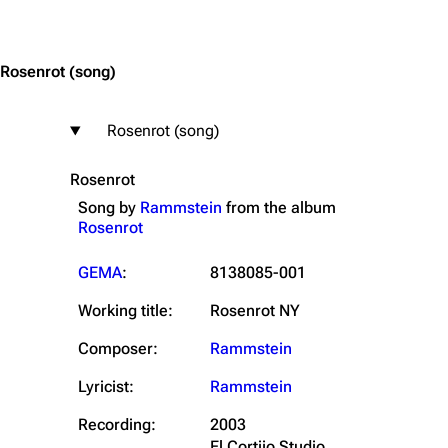
Jump to content
Rosenrot
(song)
Rosenrot (song)
Rosenrot
Song by
Rammstein
from the
album
Rosenrot
GEMA
:
8138085-001
Working title:
Rosenrot NY
Composer:
Rammstein
Lyricist:
Rammstein
Recording:
2003
El Cortijo Studio,