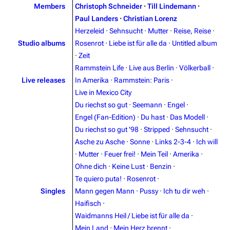
Members
Christoph Schneider
·
Till Lindemann
·
Paul Landers
·
Christian Lorenz
Herzeleid
·
Sehnsucht
·
Mutter
·
Reise, Reise
·
Studio albums
Rosenrot
·
Liebe ist für alle da
·
Untitled album
·
Zeit
Rammstein Life
·
Live aus Berlin
·
Völkerball
·
Live releases
In Amerika
·
Rammstein: Paris
·
Live in Mexico City
Du riechst so gut
·
Seemann
·
Engel
·
Engel (Fan-Edition)
·
Du hast
·
Das Modell
·
Du riechst so gut '98
·
Stripped
·
Sehnsucht
·
Asche zu Asche
·
Sonne
·
Links 2-3-4
·
Ich will
·
Mutter
·
Feuer frei!
·
Mein Teil
·
Amerika
·
Ohne dich
·
Keine Lust
·
Benzin
·
Te quiero puta!
·
Rosenrot
·
Singles
Mann gegen Mann
·
Pussy
·
Ich tu dir weh
·
Haifisch
·
Waidmanns Heil / Liebe ist für alle da
·
Mein Land
·
Mein Herz brennt
·