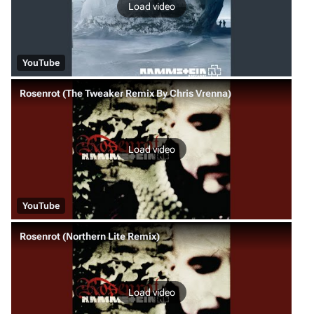
Load video
YouTube
Rosenrot (The Tweaker Remix By Chris Vrenna)
Load video
YouTube
Rosenrot (Northern Lite Remix)
Load video