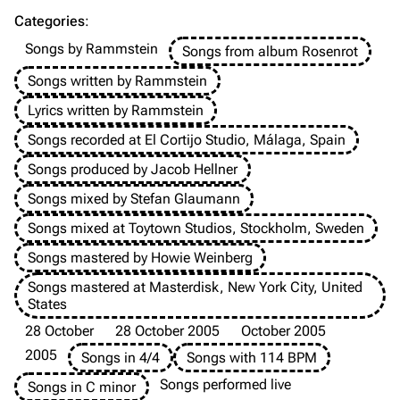
Merchandise
Categories
:
Emigrate
Lindemann
Songs by Rammstein
Songs from album Rosenrot
Information
Information
Songs written by Rammstein
Discography
Discography
Lyrics written by Rammstein
Videography
Videography
Songs recorded at El Cortijo Studio, Málaga, Spain
Songs produced by Jacob Hellner
Song list
Song list
Songs mixed by Stefan Glaumann
Merchandise
Tour dates
Songs mixed at Toytown Studios, Stockholm, Sweden
Merchandise
Songs mastered by Howie Weinberg
Till Lindemann
Flake Lorenz
Songs mastered at Masterdisk, New York City, United
States
Information
Information
28 October
28 October 2005
October 2005
Discography
Discography
2005
Songs in 4/4
Songs with 114 BPM
Videography
Videography
Songs performed live
Songs in C minor