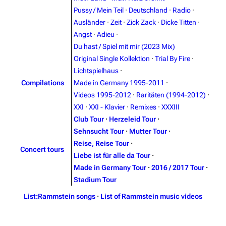
Pussy / Mein Teil
·
Deutschland
·
Radio
·
Ausländer
·
Zeit
·
Zick Zack
·
Dicke Titten
·
Angst
·
Adieu
·
Du hast / Spiel mit mir (2023 Mix)
Original Single Kollektion
·
Trial By Fire
·
Lichtspielhaus
·
Compilations
Made in Germany 1995-2011
·
3.4K
12
290.4K
Videos 1995-2012
·
Raritäten (1994-2012)
·
XXI
·
XXI - Klavier
·
Remixes
·
XXXIII
Navigation
Rammstein
Club Tour
·
Herzeleid Tour
·
Sehnsucht Tour
·
Mutter Tour
·
Main page
Information
Reise, Reise Tour
·
Concert tours
Blog
Discography
Liebe ist für alle da Tour
·
Made in Germany Tour
·
2016 / 2017 Tour
·
On this day
Videography
Stadium Tour
Random page
Song list
List:Rammstein songs
·
List of Rammstein music videos
Contact
Tour dates