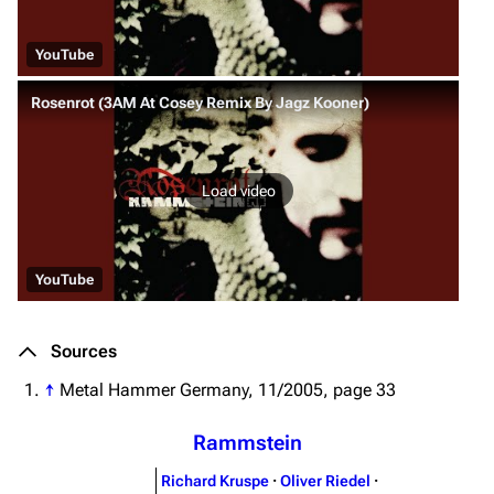
YouTube
Rosenrot (3AM At Cosey Remix By Jagz Kooner)
Load video
YouTube
Sources
↑
Metal Hammer Germany, 11/2005, page 33
Rammstein
Richard Kruspe
·
Oliver Riedel
·