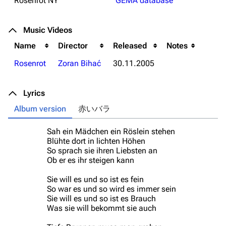
Rosenrot NY
GEMA database
Music Videos
Name
Director
Released
Notes
Rosenrot
Zoran Bihać
30.11.2005
Lyrics
Album version
赤いバラ
Sah ein Mädchen ein Röslein stehen
(O
Blühte dort in lichten Höhen
So sprach sie ihren Liebsten an
Ob er es ihr steigen kann
Sie will es und so ist es fein
So war es und so wird es immer sein
Sie will es und so ist es Brauch
Was sie will bekommt sie auch