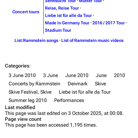
Sehnsucht Tour
·
Mutter Tour
·
Song list
Song list
Reise, Reise Tour
·
Concert tours
Liebe ist für alle da Tour
·
Merchandise
Tour dates
Made in Germany Tour
·
2016 / 2017 Tour
·
Merchandise
Stadium Tour
List:Rammstein songs
·
List of Rammstein music videos
Till Lindemann
Flake Lorenz
Information
Information
Discography
Discography
Categories
:
3 June 2010
3 June
June 2010
June
2010
Videography
Videography
Concerts by Rammstein
Denmark
Skive
Song list
Song list
Skive Festival, Skive
Liebe ist für alle da Tour
Tour dates
Summer leg 2010
Performances
Last modified
Merchandise
Purge
This page was last edited on 3 October 2025, at 00:08.
Page view count
Members
This page has been accessed 1,195 times.
Printable version
Richard Kruspe