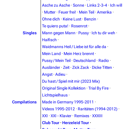
Asche zu Asche
·
Sonne
·
Links 2-3-4
·
Ich will
·
Mutter
·
Feuer frei!
·
Mein Teil
·
Amerika
·
Navigation
Rammstein
Ohne dich
·
Keine Lust
·
Benzin
·
Te quiero puta!
·
Rosenrot
·
Main page
Information
Singles
Mann gegen Mann
·
Pussy
·
Ich tu dir weh
·
Blog
Discography
Haifisch
·
Waidmanns Heil / Liebe ist für alle da
·
On this day
Videography
Mein Land
·
Mein Herz brennt
·
Random page
Song list
Pussy / Mein Teil
·
Deutschland
·
Radio
·
Ausländer
·
Zeit
·
Zick Zack
·
Dicke Titten
·
Contact
Tour dates
Angst
·
Adieu
·
Merchandise
Du hast / Spiel mit mir (2023 Mix)
Original Single Kollektion
·
Trial By Fire
·
Emigrate
Lindemann
Lichtspielhaus
·
Compilations
Made in Germany 1995-2011
·
Information
Information
Videos 1995-2012
·
Raritäten (1994-2012)
·
Discography
Discography
XXI
·
XXI - Klavier
·
Remixes
·
XXXIII
Club Tour
·
Herzeleid Tour
·
Videography
Videography