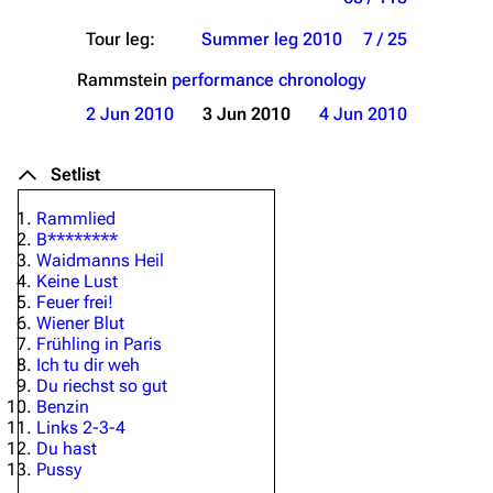
Tour leg:
Summer leg 2010
7 / 25
Rammstein
performance chronology
2 Jun 2010
3 Jun 2010
4 Jun 2010
Setlist
Rammlied
B********
Waidmanns Heil
Keine Lust
Feuer frei!
Wiener Blut
Frühling in Paris
Ich tu dir weh
Du riechst so gut
Benzin
Links 2-3-4
Du hast
Pussy