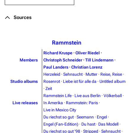
Sources
Rammstein
Richard Kruspe
·
Oliver Riedel
·
Members
Christoph Schneider
·
Till Lindemann
·
Paul Landers
·
Christian Lorenz
Herzeleid
·
Sehnsucht
·
Mutter
·
Reise, Reise
·
Studio albums
Rosenrot
·
Liebe ist für alle da
·
Untitled album
·
Zeit
Rammstein Life
·
Live aus Berlin
·
Völkerball
·
Live releases
In Amerika
·
Rammstein: Paris
·
Live in Mexico City
Du riechst so gut
·
Seemann
·
Engel
·
Engel (Fan-Edition)
·
Du hast
·
Das Modell
·
Du riechst so gut '98
·
Stripped
·
Sehnsucht
·
3.4K
12
290.3K