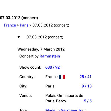
Jump to content
07.03.2012
(concert)
France
>
Paris
>
07.03.2012 (concert)
07.03.2012 (concert)
Wednesday, 7 March 2012
Concert by
Rammstein
Show count:
680 / 921
Country:
France
25 / 41
City:
Paris
9 / 13
Venue:
Palais Omnisports de
Paris-Bercy
5 / 5
Tour:
Made in Germany Tour