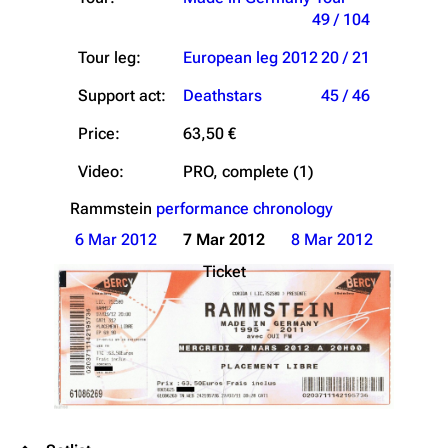
49 / 104
Tour leg:
European leg 2012
20 / 21
Support act:
Deathstars
45 / 46
Price:
63,50 €
Video:
PRO, complete (1)
Rammstein
performance chronology
6 Mar 2012
7 Mar 2012
8 Mar 2012
Ticket