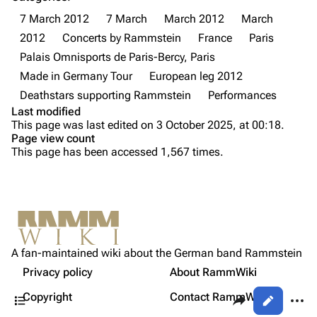
Discography
Discography
7 March 2012
7 March
March 2012
March
2012
Concerts by Rammstein
France
Paris
Videography
Videography
Palais Omnisports de Paris-Bercy, Paris
Song list
Song list
Made in Germany Tour
European leg 2012
Tour dates
Deathstars supporting Rammstein
Performances
Last modified
Merchandise
Purge
This page was last edited on 3 October 2025, at 00:18.
Page view count
Members
This page has been accessed 1,567 times.
Printable version
Richard Kruspe
Setlist
Permanent link
Oliver Riedel
Media
Cite this page
Video
Christoph Schneider
Not logged in
Trivia
Get shortened URL
Till Lindemann
A fan-maintained wiki about the German band Rammstein
Your IP address will be publicly visible if you make any
Sources
edits.
Privacy policy
About RammWiki
Expand all
Paul Landers
Contents
Share this page
More a
Copyright
Contact RammWiki
Views
Christian Lorenz
Log in
asso