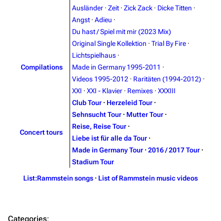
Random page
Song list
Ausländer
·
Zeit
·
Zick Zack
·
Dicke Titten
·
Angst
·
Adieu
·
Contact
Tour dates
Du hast / Spiel mit mir (2023 Mix)
Merchandise
Original Single Kollektion
·
Trial By Fire
·
Lichtspielhaus
·
Emigrate
Lindemann
Compilations
Made in Germany 1995-2011
·
Videos 1995-2012
·
Raritäten (1994-2012)
·
Information
Information
XXI
·
XXI - Klavier
·
Remixes
·
XXXIII
Discography
Discography
Club Tour
·
Herzeleid Tour
·
Sehnsucht Tour
·
Mutter Tour
·
Videography
Videography
Reise, Reise Tour
·
Concert tours
Song list
Song list
Liebe ist für alle da Tour
·
Made in Germany Tour
·
2016 / 2017 Tour
·
Merchandise
Tour dates
Stadium Tour
Merchandise
List:Rammstein songs
·
List of Rammstein music videos
Till Lindemann
Flake Lorenz
Information
Information
Categories
: