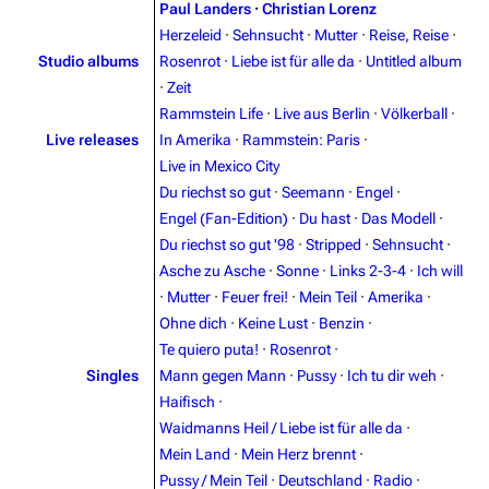
Paul Landers
·
Christian Lorenz
Herzeleid
·
Sehnsucht
·
Mutter
·
Reise, Reise
·
Studio albums
Rosenrot
·
Liebe ist für alle da
·
Untitled album
·
Zeit
Rammstein Life
·
Live aus Berlin
·
Völkerball
·
Live releases
In Amerika
·
Rammstein: Paris
·
Live in Mexico City
Du riechst so gut
·
Seemann
·
Engel
·
Engel (Fan-Edition)
·
Du hast
·
Das Modell
·
Du riechst so gut '98
·
Stripped
·
Sehnsucht
·
Asche zu Asche
·
Sonne
·
Links 2-3-4
·
Ich will
3.4K
12
290.4K
·
Mutter
·
Feuer frei!
·
Mein Teil
·
Amerika
·
Ohne dich
·
Keine Lust
·
Benzin
·
Navigation
Rammstein
Te quiero puta!
·
Rosenrot
·
Singles
Mann gegen Mann
·
Pussy
·
Ich tu dir weh
·
Main page
Information
Haifisch
·
Blog
Discography
Waidmanns Heil / Liebe ist für alle da
·
Mein Land
·
Mein Herz brennt
·
On this day
Videography
Pussy / Mein Teil
·
Deutschland
·
Radio
·