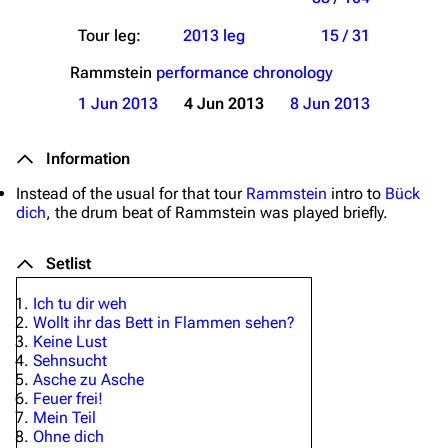
Tour leg:
2013 leg
15 / 31
Rammstein
performance chronology
1 Jun 2013
4 Jun 2013
8 Jun 2013
Information
Instead of the usual for that tour
Rammstein
intro to
Bück
dich
, the drum beat of
Rammstein
was played briefly.
Setlist
Ich tu dir weh
Wollt ihr das Bett in Flammen sehen?
Keine Lust
Sehnsucht
Asche zu Asche
Feuer frei!
Mein Teil
Ohne dich