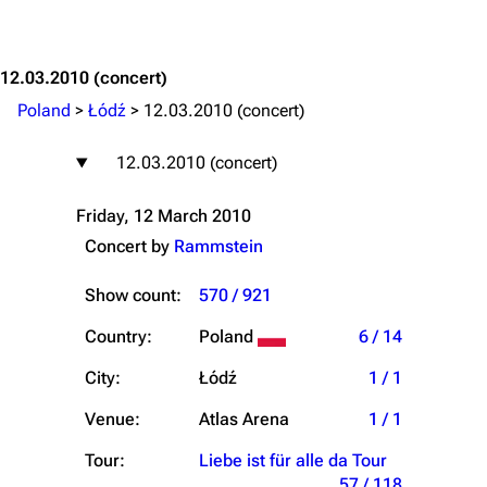
Jump to content
12.03.2010
(concert)
Poland
>
Łódź
>
12.03.2010 (concert)
12.03.2010 (concert)
Friday, 12 March 2010
Concert by
Rammstein
Show count:
570 / 921
Country:
Poland
6 / 14
City:
Łódź
1 / 1
Venue:
Atlas Arena
1 / 1
Tour:
Liebe ist für alle da Tour
57 / 118