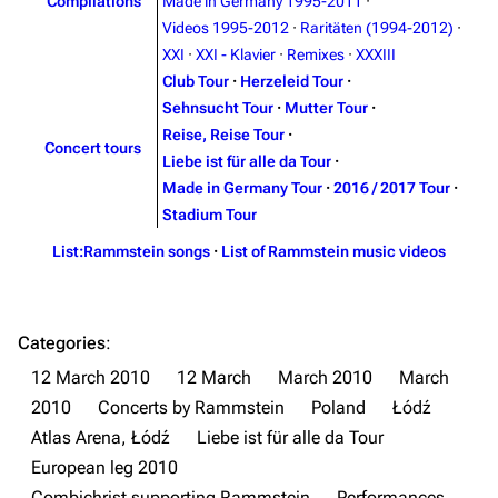
Compilations
Made in Germany 1995-2011
·
Videos 1995-2012
·
Raritäten (1994-2012)
·
Information
Information
XXI
·
XXI - Klavier
·
Remixes
·
XXXIII
Discography
Discography
Club Tour
·
Herzeleid Tour
·
Sehnsucht Tour
·
Mutter Tour
·
Videography
Videography
Reise, Reise Tour
·
Concert tours
Song list
Song list
Liebe ist für alle da Tour
·
Made in Germany Tour
·
2016 / 2017 Tour
·
Merchandise
Tour dates
Stadium Tour
Merchandise
List:Rammstein songs
·
List of Rammstein music videos
Till Lindemann
Flake Lorenz
Information
Information
Categories
:
Discography
Discography
12 March 2010
12 March
March 2010
March
2010
Concerts by Rammstein
Poland
Łódź
Videography
Videography
Atlas Arena, Łódź
Liebe ist für alle da Tour
Song list
Song list
European leg 2010
Tour dates
Combichrist supporting Rammstein
Performances