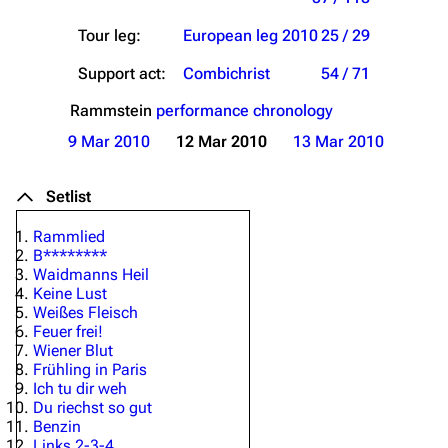
Tour leg:
European leg 2010
25 / 29
Support act:
Combichrist
54 / 71
Rammstein
performance chronology
9 Mar 2010
12 Mar 2010
13 Mar 2010
Setlist
Rammlied
B********
Waidmanns Heil
Keine Lust
Weißes Fleisch
Feuer frei!
Wiener Blut
Frühling in Paris
Ich tu dir weh
Du riechst so gut
Benzin
Links 2-3-4