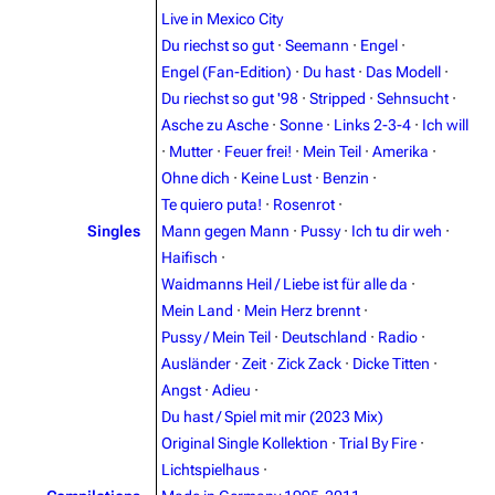
Live in Mexico City
Du riechst so gut
·
Seemann
·
Engel
·
Engel (Fan-Edition)
·
Du hast
·
Das Modell
·
Du riechst so gut '98
·
Stripped
·
Sehnsucht
·
Asche zu Asche
·
Sonne
·
Links 2-3-4
·
Ich will
3.4K
12
290.4K
·
Mutter
·
Feuer frei!
·
Mein Teil
·
Amerika
·
Ohne dich
·
Keine Lust
·
Benzin
·
Navigation
Rammstein
Te quiero puta!
·
Rosenrot
·
Singles
Mann gegen Mann
·
Pussy
·
Ich tu dir weh
·
Main page
Information
Haifisch
·
Blog
Discography
Waidmanns Heil / Liebe ist für alle da
·
Mein Land
·
Mein Herz brennt
·
On this day
Videography
Pussy / Mein Teil
·
Deutschland
·
Radio
·
Random page
Song list
Ausländer
·
Zeit
·
Zick Zack
·
Dicke Titten
·
Angst
·
Adieu
·
Contact
Tour dates
Du hast / Spiel mit mir (2023 Mix)
Merchandise
Original Single Kollektion
·
Trial By Fire
·
Lichtspielhaus
·
Emigrate
Lindemann