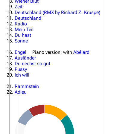
Wiener Blut
Zeit
Oliver Riedel
Deutschland (RMX by Richard Z. Kruspe)
Deutschland
Christoph Schneider
Radio
Mein Teil
Till Lindemann
Du hast
Sonne
Paul Landers
Engel
Piano version
;
with
Abélard
Christian Lorenz
Ausländer
Du riechst so gut
Pussy
Ich will
Rammstein
Adieu