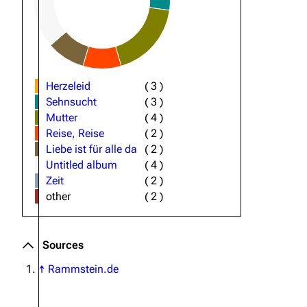
Herzeleid
(
3
)
Sehnsucht
(
3
)
Mutter
(
4
)
Reise, Reise
(
2
)
Liebe ist für alle da
(
2
)
Untitled album
(
4
)
Zeit
(
2
)
other
(
2
)
Sources
↑
Rammstein.de