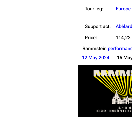
Tour leg:
Europe
Support act:
Abélar
Price:
114,22 
Rammstein
performanc
12 May 2024
15 May
Adverti