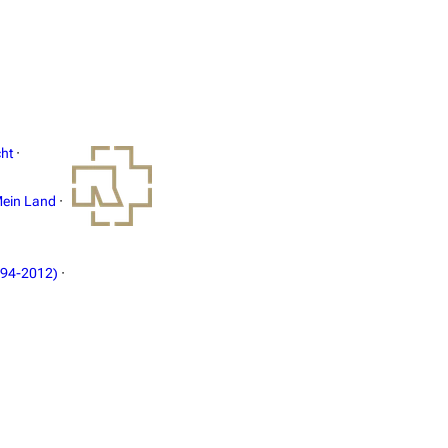
ht
·
ein Land
·
994-2012)
·