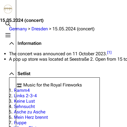
Jump to content
3.4K
10.6K
12
290.3K
15.05.2024
(concert)
Toggle search
Germany
>
Dresden
>
15.05.2024 (concert)
Toggle menu
Navigation
Rammstein
Em
Information
Main page
Information
Infor
[
1
]
The concert was announced on 11 October 2023.
A pop up store was located at Seestraße 2. Open from 15 t
Blog
Discography
Disc
On this day
Videography
Vide
Setlist
Random page
Song list
Song 
Music for the Royal Fireworks
Ramm4
Contact
Tour dates
Merc
Links 2-3-4
Keine Lust
Merchandise
Sehnsucht
Asche zu Asche
Members
Mein Herz brennt
Puppe
Richard Kruspe