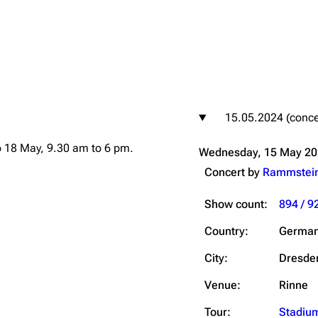
igrate
Lindemann
Till Lindemann
15.05.2024 (conce
mation
Information
Information
o 18 May, 9.30 am to 6 pm.
Wednesday, 15 May 2
ography
Discography
Discography
Concert by
Rammstei
ography
Videography
Videography
Show count:
894 / 9
list
Song list
Song list
handise
Tour dates
Tour dates
Country:
Germa
Merchandise
Merchandise
City:
Dresde
Venue:
Rinne
Tour:
Stadiu