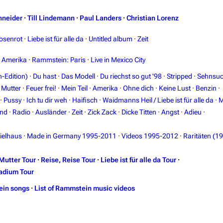
hneider
·
Till Lindemann
·
Paul Landers
·
Christian Lorenz
osenrot
·
Liebe ist für alle da
·
Untitled album
·
Zeit
n Amerika
·
Rammstein: Paris
·
Live in Mexico City
-Edition)
·
Du hast
·
Das Modell
·
Du riechst so gut '98
·
Stripped
·
Sehnsuc
·
Mutter
·
Feuer frei!
·
Mein Teil
·
Amerika
·
Ohne dich
·
Keine Lust
·
Benzin
·
·
Pussy
·
Ich tu dir weh
·
Haifisch
·
Waidmanns Heil / Liebe ist für alle da
·
M
and
·
Radio
·
Ausländer
·
Zeit
·
Zick Zack
·
Dicke Titten
·
Angst
·
Adieu
·
ielhaus
·
Made in Germany 1995-2011
·
Videos 1995-2012
·
Raritäten (1
Mutter Tour
·
Reise, Reise Tour
·
Liebe ist für alle da Tour
·
adium Tour
ein songs
·
List of Rammstein music videos