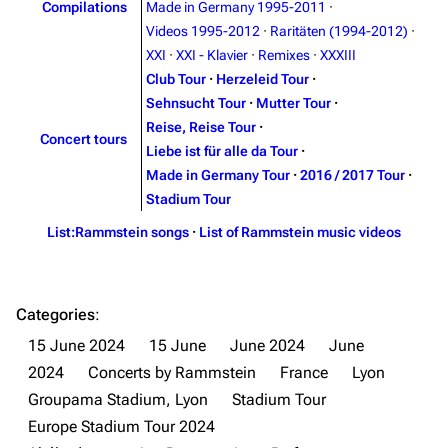
Emigrate
Lindemann
Compilations
Made in Germany 1995-2011
·
Videos 1995-2012
·
Raritäten (1994-2012)
·
Information
Information
XXI
·
XXI - Klavier
·
Remixes
·
XXXIII
Discography
Discography
Club Tour
·
Herzeleid Tour
·
Sehnsucht Tour
·
Mutter Tour
·
Videography
Videography
Reise, Reise Tour
·
Concert tours
Song list
Song list
Liebe ist für alle da Tour
·
Made in Germany Tour
·
2016 / 2017 Tour
·
Merchandise
Tour dates
Stadium Tour
Merchandise
List:Rammstein songs
·
List of Rammstein music videos
Till Lindemann
Flake Lorenz
Information
Information
Categories
:
Discography
Discography
15 June 2024
15 June
June 2024
June
2024
Concerts by Rammstein
France
Lyon
Videography
Videography
Groupama Stadium, Lyon
Stadium Tour
Song list
Song list
Europe Stadium Tour 2024
Tour dates