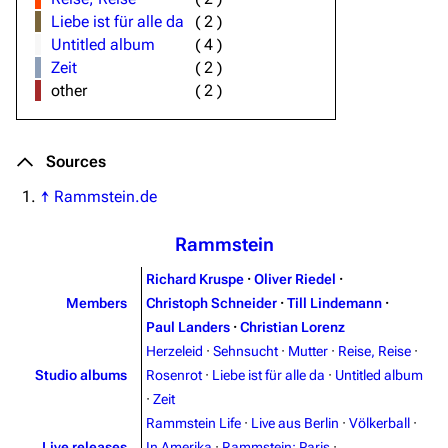
Liebe ist für alle da
(
2
)
Untitled album
(
4
)
Zeit
(
2
)
other
(
2
)
Sources
↑
Rammstein.de
Rammstein
Richard Kruspe
·
Oliver Riedel
·
Members
Christoph Schneider
·
Till Lindemann
·
Paul Landers
·
Christian Lorenz
Herzeleid
·
Sehnsucht
·
Mutter
·
Reise, Reise
·
Studio albums
Rosenrot
·
Liebe ist für alle da
·
Untitled album
·
Zeit
Rammstein Life
·
Live aus Berlin
·
Völkerball
·
Live releases
In Amerika
·
Rammstein: Paris
·