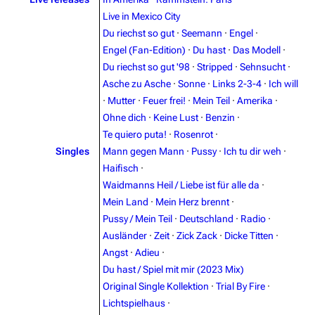
Live in Mexico City
Du riechst so gut
·
Seemann
·
Engel
·
Engel (Fan-Edition)
·
Du hast
·
Das Modell
·
Du riechst so gut '98
·
Stripped
·
Sehnsucht
·
Asche zu Asche
·
Sonne
·
Links 2-3-4
·
Ich will
3.4K
12
290.4K
·
Mutter
·
Feuer frei!
·
Mein Teil
·
Amerika
·
Ohne dich
·
Keine Lust
·
Benzin
·
Navigation
Rammstein
Te quiero puta!
·
Rosenrot
·
Singles
Mann gegen Mann
·
Pussy
·
Ich tu dir weh
·
Main page
Information
Haifisch
·
Blog
Discography
Waidmanns Heil / Liebe ist für alle da
·
Mein Land
·
Mein Herz brennt
·
On this day
Videography
Pussy / Mein Teil
·
Deutschland
·
Radio
·
Random page
Song list
Ausländer
·
Zeit
·
Zick Zack
·
Dicke Titten
·
Angst
·
Adieu
·
Contact
Tour dates
Du hast / Spiel mit mir (2023 Mix)
Merchandise
Original Single Kollektion
·
Trial By Fire
·
Lichtspielhaus
·