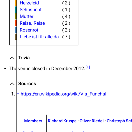
Herzeleid
(
2
)
Sehnsucht
(
1
)
Mutter
(
4
)
Reise, Reise
(
2
)
Rosenrot
(
2
)
Liebe ist für alle da
(
7
)
Trivia
[
1
]
The venue closed in December 2012.
Sources
↑
https://en.wikipedia.org/wiki/Via_Funchal
Members
Richard Kruspe
·
Oliver Riedel
·
Christoph Sc