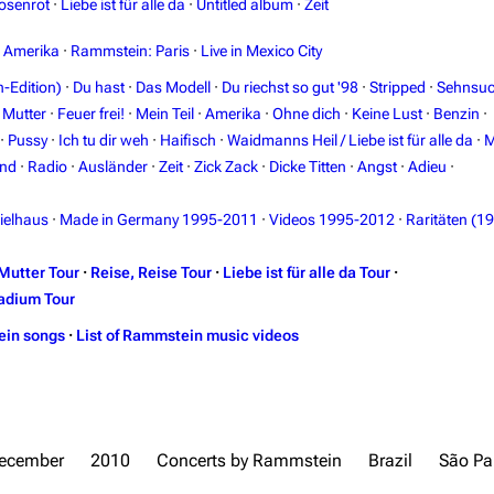
osenrot
·
Liebe ist für alle da
·
Untitled album
·
Zeit
n Amerika
·
Rammstein: Paris
·
Live in Mexico City
-Edition)
·
Du hast
·
Das Modell
·
Du riechst so gut '98
·
Stripped
·
Sehnsuc
·
Mutter
·
Feuer frei!
·
Mein Teil
·
Amerika
·
Ohne dich
·
Keine Lust
·
Benzin
·
·
Pussy
·
Ich tu dir weh
·
Haifisch
·
Waidmanns Heil / Liebe ist für alle da
·
M
and
·
Radio
·
Ausländer
·
Zeit
·
Zick Zack
·
Dicke Titten
·
Angst
·
Adieu
·
ielhaus
·
Made in Germany 1995-2011
·
Videos 1995-2012
·
Raritäten (1
Mutter Tour
·
Reise, Reise Tour
·
Liebe ist für alle da Tour
·
adium Tour
ein songs
·
List of Rammstein music videos
ecember
2010
Concerts by Rammstein
Brazil
São Pa