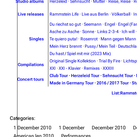
Studio albums
Herzeleid
·
Sehnsucht
·
Mutter
·
Reise, Reise
·
R
Live releases
Rammstein Life
·
Live aus Berlin
·
Völkerball
·
I
Du riechst so gut
·
Seemann
·
Engel
·
Engel (Fan
Asche zu Asche
·
Sonne
·
Links 2-3-4
·
Ich will
Singles
Te quiero puta!
·
Rosenrot
·
Mann gegen Mann
Mein Herz brennt
·
Pussy / Mein Teil
·
Deutschl
Du hast / Spiel mit mir (2023 Mix)
Original Single Kollektion
·
Trial By Fire
·
Lichtsp
Compilations
XXI
·
XXI - Klavier
·
Remixes
·
XXXIII
Club Tour
·
Herzeleid Tour
·
Sehnsucht Tour
·
Concert tours
Made in Germany Tour
·
2016 / 2017 Tour
·
St
List:Rammst
Categories
:
1 December 2010
1 December
December 2010
D
American leg 2010
Performances