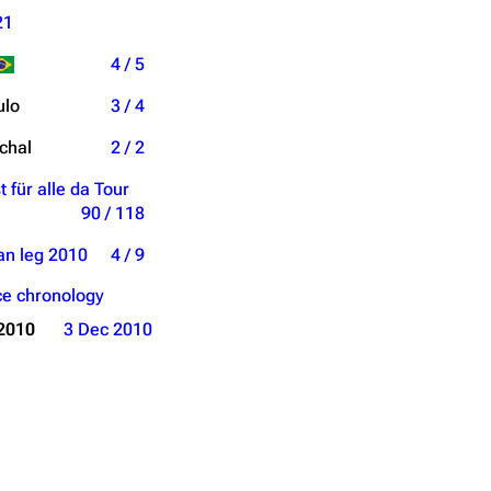
21
4 / 5
ulo
3 / 4
chal
2 / 2
t für alle da Tour
90 / 118
an leg 2010
4 / 9
e chronology
2010
3 Dec 2010