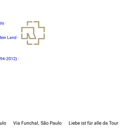
ht
·
ein Land
·
994-2012)
·
ulo
Via Funchal, São Paulo
Liebe ist für alle da Tour