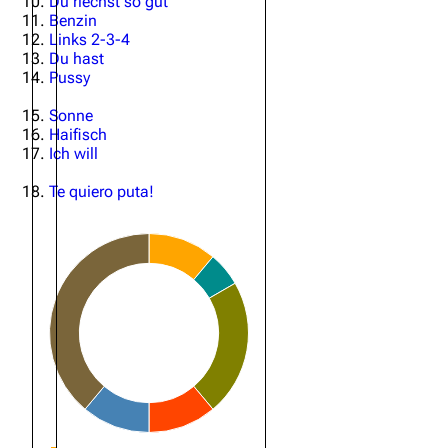
Du riechst so gut
Benzin
Oliver Riedel
Links 2-3-4
Du hast
Christoph Schneider
Pussy
Till Lindemann
Sonne
Haifisch
Paul Landers
Ich will
Christian Lorenz
Te quiero puta!