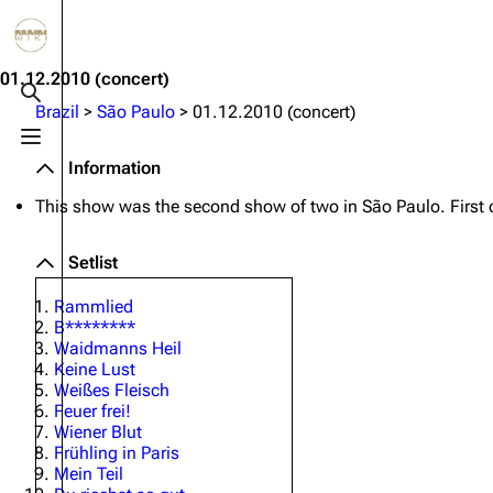
Jump to content
3.4K
10.6K
12
290.4K
01.12.2010
(concert)
Toggle search
Brazil
>
São Paulo
>
01.12.2010 (concert)
Toggle menu
Navigation
Rammstein
Em
Information
Main page
Information
Infor
This show was the second show of two in São Paulo. First
Blog
Discography
Disc
Setlist
On this day
Videography
Vide
Rammlied
Random page
Song list
Song 
B********
Waidmanns Heil
Contact
Tour dates
Merc
Keine Lust
Weißes Fleisch
Merchandise
Feuer frei!
Wiener Blut
Members
Frühling in Paris
Mein Teil
Richard Kruspe