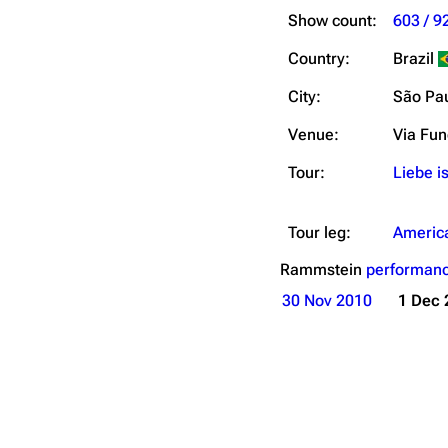
Show count:
603 / 9
Country:
Brazil
City:
São Pa
Venue:
Via Fun
Tour:
Liebe is
Tour leg:
Americ
Rammstein
performanc
30 Nov 2010
1 Dec 