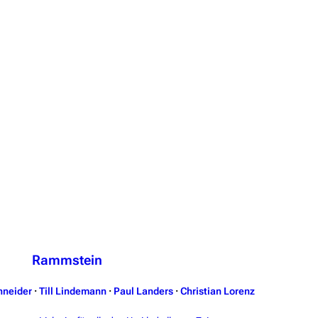
Rammstein
hneider
·
Till Lindemann
·
Paul Landers
·
Christian Lorenz