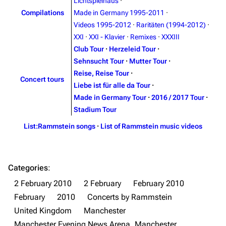
Merchandise
Lichtspielhaus
·
Compilations
Made in Germany 1995-2011
·
Emigrate
Lindemann
Videos 1995-2012
·
Raritäten (1994-2012)
·
XXI
·
XXI - Klavier
·
Remixes
·
XXXIII
Information
Information
Club Tour
·
Herzeleid Tour
·
Discography
Discography
Sehnsucht Tour
·
Mutter Tour
·
Reise, Reise Tour
·
Videography
Videography
Concert tours
Liebe ist für alle da Tour
·
Song list
Song list
Made in Germany Tour
·
2016 / 2017 Tour
·
Stadium Tour
Merchandise
Tour dates
List:Rammstein songs
·
List of Rammstein music videos
Merchandise
Till Lindemann
Flake Lorenz
Categories
:
Information
Information
2 February 2010
2 February
February 2010
Discography
Discography
February
2010
Concerts by Rammstein
United Kingdom
Manchester
Videography
Videography
Manchester Evening News Arena, Manchester