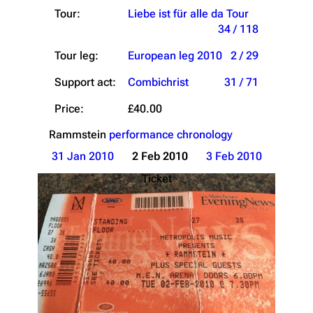
Tour:
Liebe ist für alle da Tour
34 / 118
Tour leg:
European leg 2010
2 / 29
Support act:
Combichrist
31 / 71
Price:
£40.00
Rammstein
performance chronology
31 Jan 2010
2 Feb 2010
3 Feb 2010
Ticket