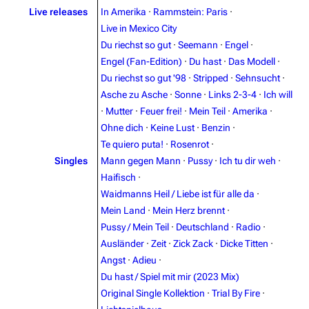
Live releases
In Amerika
·
Rammstein: Paris
·
Live in Mexico City
Du riechst so gut
·
Seemann
·
Engel
·
Engel (Fan-Edition)
·
Du hast
·
Das Modell
·
Du riechst so gut '98
·
Stripped
·
Sehnsucht
·
Asche zu Asche
·
Sonne
·
Links 2-3-4
·
Ich will
·
Mutter
·
Feuer frei!
·
Mein Teil
·
Amerika
·
3.4K
12
290.4K
Ohne dich
·
Keine Lust
·
Benzin
·
Te quiero puta!
·
Rosenrot
·
Navigation
Rammstein
Singles
Mann gegen Mann
·
Pussy
·
Ich tu dir weh
·
Haifisch
·
Main page
Information
Waidmanns Heil / Liebe ist für alle da
·
Blog
Discography
Mein Land
·
Mein Herz brennt
·
Pussy / Mein Teil
·
Deutschland
·
Radio
·
On this day
Videography
Ausländer
·
Zeit
·
Zick Zack
·
Dicke Titten
·
Random page
Song list
Angst
·
Adieu
·
Du hast / Spiel mit mir (2023 Mix)
Contact
Tour dates
Original Single Kollektion
·
Trial By Fire
·