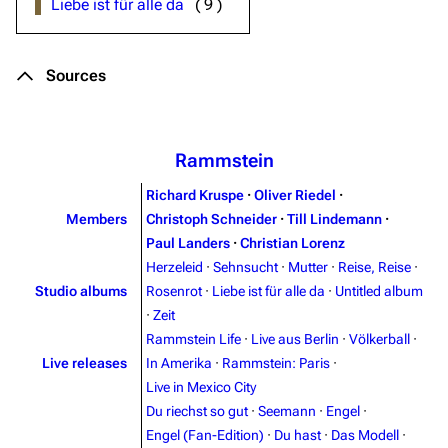
Liebe ist für alle da
(
9
)
Sources
Rammstein
Richard Kruspe
·
Oliver Riedel
·
Members
Christoph Schneider
·
Till Lindemann
·
Paul Landers
·
Christian Lorenz
Herzeleid
·
Sehnsucht
·
Mutter
·
Reise, Reise
·
Studio albums
Rosenrot
·
Liebe ist für alle da
·
Untitled album
·
Zeit
Rammstein Life
·
Live aus Berlin
·
Völkerball
·
Live releases
In Amerika
·
Rammstein: Paris
·
Live in Mexico City
Du riechst so gut
·
Seemann
·
Engel
·
Engel (Fan-Edition)
·
Du hast
·
Das Modell
·