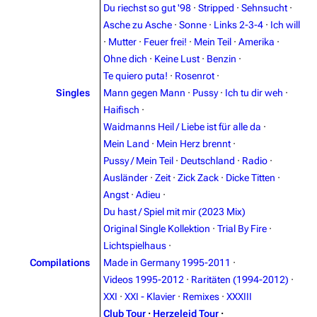
Du riechst so gut '98
·
Stripped
·
Sehnsucht
·
Asche zu Asche
·
Sonne
·
Links 2-3-4
·
Ich will
3.4K
12
290.4K
·
Mutter
·
Feuer frei!
·
Mein Teil
·
Amerika
·
Ohne dich
·
Keine Lust
·
Benzin
·
Navigation
Rammstein
Te quiero puta!
·
Rosenrot
·
Singles
Mann gegen Mann
·
Pussy
·
Ich tu dir weh
·
Main page
Information
Haifisch
·
Blog
Discography
Waidmanns Heil / Liebe ist für alle da
·
Mein Land
·
Mein Herz brennt
·
On this day
Videography
Pussy / Mein Teil
·
Deutschland
·
Radio
·
Random page
Song list
Ausländer
·
Zeit
·
Zick Zack
·
Dicke Titten
·
Angst
·
Adieu
·
Contact
Tour dates
Du hast / Spiel mit mir (2023 Mix)
Merchandise
Original Single Kollektion
·
Trial By Fire
·
Lichtspielhaus
·
Emigrate
Lindemann
Compilations
Made in Germany 1995-2011
·
Videos 1995-2012
·
Raritäten (1994-2012)
·
Information
Information
XXI
·
XXI - Klavier
·
Remixes
·
XXXIII
Discography
Discography
Club Tour
·
Herzeleid Tour
·