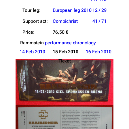
Tour leg:
European leg 2010
12 / 29
Support act:
Combichrist
41 / 71
Price:
76,50 €
Rammstein
performance chronology
14 Feb 2010
15 Feb 2010
16 Feb 2010
Ticket