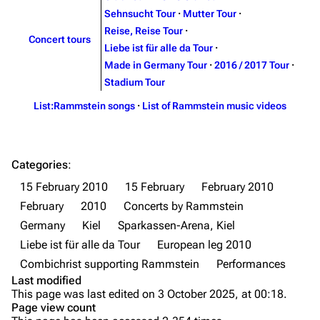
Sehnsucht Tour
·
Mutter Tour
·
Videography
Videography
Reise, Reise Tour
·
Concert tours
Song list
Song list
Liebe ist für alle da Tour
·
Made in Germany Tour
·
2016 / 2017 Tour
·
Merchandise
Tour dates
Stadium Tour
Merchandise
List:Rammstein songs
·
List of Rammstein music videos
Till Lindemann
Flake Lorenz
Information
Information
Categories
:
Discography
Discography
15 February 2010
15 February
February 2010
February
2010
Concerts by Rammstein
Videography
Videography
Germany
Kiel
Sparkassen-Arena, Kiel
Song list
Song list
Liebe ist für alle da Tour
European leg 2010
Tour dates
Combichrist supporting Rammstein
Performances
Last modified
Merchandise
Purge
This page was last edited on 3 October 2025, at 00:18.
Page view count
Members