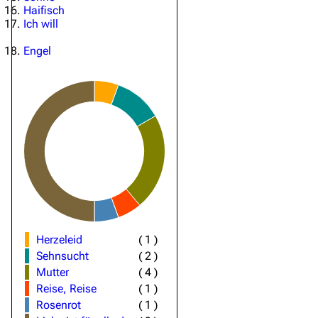
Haifisch
Ich will
Engel
Herzeleid
(
1
)
Sehnsucht
(
2
)
Mutter
(
4
)
Reise, Reise
(
1
)
Rosenrot
(
1
)