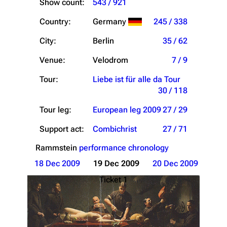
Show count:
543 / 921
Country:
Germany
245 / 338
City:
Berlin
35 / 62
Venue:
Velodrom
7 / 9
Tour:
Liebe ist für alle da Tour
30 / 118
Tour leg:
European leg 2009
27 / 29
Support act:
Combichrist
27 / 71
Rammstein
performance chronology
18 Dec 2009
19 Dec 2009
20 Dec 2009
Ticket 1