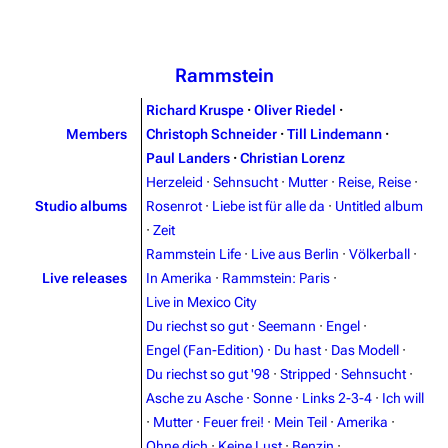
Rammstein
Richard Kruspe
·
Oliver Riedel
·
Members
Christoph Schneider
·
Till Lindemann
·
Paul Landers
·
Christian Lorenz
Herzeleid
·
Sehnsucht
·
Mutter
·
Reise, Reise
·
Studio albums
Rosenrot
·
Liebe ist für alle da
·
Untitled album
·
Zeit
Rammstein Life
·
Live aus Berlin
·
Völkerball
·
Live releases
In Amerika
·
Rammstein: Paris
·
Live in Mexico City
Du riechst so gut
·
Seemann
·
Engel
·
Engel (Fan-Edition)
·
Du hast
·
Das Modell
·
Du riechst so gut '98
·
Stripped
·
Sehnsucht
·
Asche zu Asche
·
Sonne
·
Links 2-3-4
·
Ich will
3.4K
12
290.4K
·
Mutter
·
Feuer frei!
·
Mein Teil
·
Amerika
·
Ohne dich
·
Keine Lust
·
Benzin
·