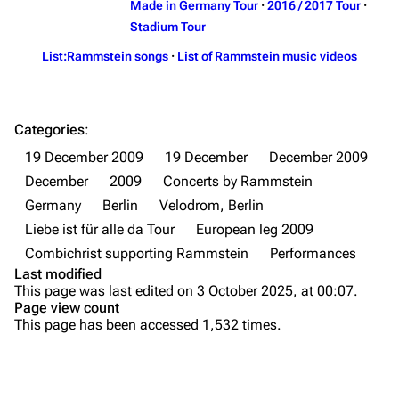
Made in Germany Tour
·
2016 / 2017 Tour
·
Merchandise
Tour dates
Stadium Tour
Merchandise
List:Rammstein songs
·
List of Rammstein music videos
Till Lindemann
Flake Lorenz
Information
Information
Categories
:
Discography
Discography
19 December 2009
19 December
December 2009
December
2009
Concerts by Rammstein
Videography
Videography
Germany
Berlin
Velodrom, Berlin
Song list
Song list
Liebe ist für alle da Tour
European leg 2009
Tour dates
Combichrist supporting Rammstein
Performances
Last modified
Merchandise
Purge
This page was last edited on 3 October 2025, at 00:07.
Page view count
Members
This page has been accessed 1,532 times.
Printable version
Richard Kruspe
Permanent link
Oliver Riedel