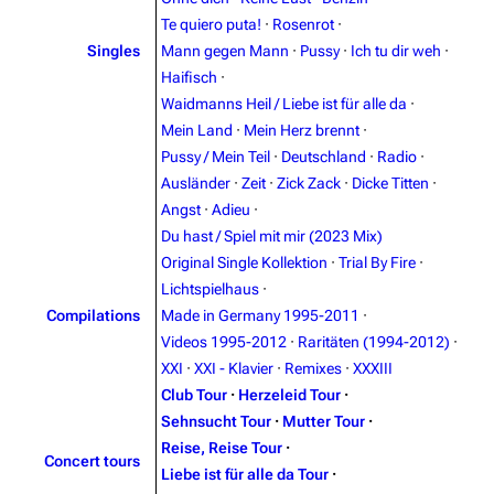
Navigation
Rammstein
Te quiero puta!
·
Rosenrot
·
Singles
Mann gegen Mann
·
Pussy
·
Ich tu dir weh
·
Main page
Information
Haifisch
·
Blog
Discography
Waidmanns Heil / Liebe ist für alle da
·
Mein Land
·
Mein Herz brennt
·
On this day
Videography
Pussy / Mein Teil
·
Deutschland
·
Radio
·
Random page
Song list
Ausländer
·
Zeit
·
Zick Zack
·
Dicke Titten
·
Angst
·
Adieu
·
Contact
Tour dates
Du hast / Spiel mit mir (2023 Mix)
Merchandise
Original Single Kollektion
·
Trial By Fire
·
Lichtspielhaus
·
Emigrate
Lindemann
Compilations
Made in Germany 1995-2011
·
Videos 1995-2012
·
Raritäten (1994-2012)
·
Information
Information
XXI
·
XXI - Klavier
·
Remixes
·
XXXIII
Discography
Discography
Club Tour
·
Herzeleid Tour
·
Sehnsucht Tour
·
Mutter Tour
·
Videography
Videography
Reise, Reise Tour
·
Concert tours
Song list
Song list
Liebe ist für alle da Tour
·