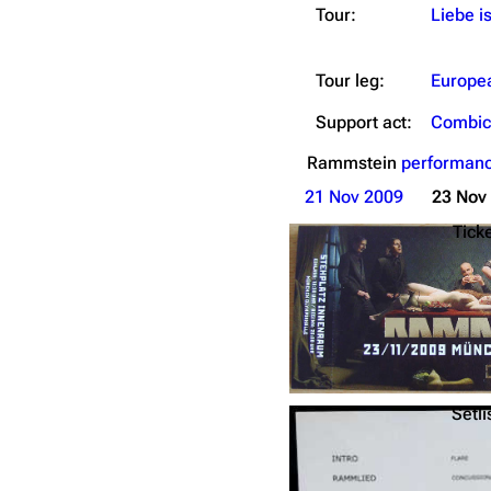
Tour:
Liebe is
Tour leg:
Europe
Support act:
Combic
Rammstein
performanc
21 Nov 2009
23 Nov
Tick
Setli