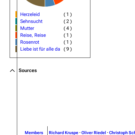
Herzeleid
(
1
)
Sehnsucht
(
2
)
Mutter
(
4
)
Reise, Reise
(
1
)
Rosenrot
(
1
)
Liebe ist für alle da
(
9
)
Sources
Members
Richard Kruspe
·
Oliver Riedel
·
Christoph Sc