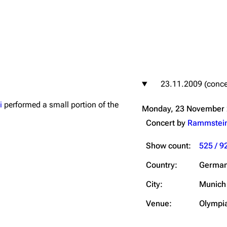
igrate
Lindemann
Till Lindemann
23.11.2009 (conce
mation
Information
Information
i
performed a small portion of the
Monday, 23 November
ography
Discography
Discography
Concert by
Rammstei
ography
Videography
Videography
Show count:
525 / 9
list
Song list
Song list
handise
Tour dates
Tour dates
Country:
Germa
Merchandise
Merchandise
City:
Munich
Venue:
Olympi