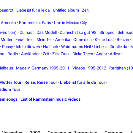
osenrot
·
Liebe ist für alle da
·
Untitled album
·
Zeit
n Amerika
·
Rammstein: Paris
·
Live in Mexico City
-Edition)
·
Du hast
·
Das Modell
·
Du riechst so gut '98
·
Stripped
·
Sehnsuc
·
Mutter
·
Feuer frei!
·
Mein Teil
·
Amerika
·
Ohne dich
·
Keine Lust
·
Benzin
·
·
Pussy
·
Ich tu dir weh
·
Haifisch
·
Waidmanns Heil / Liebe ist für alle da
·
M
and
·
Radio
·
Ausländer
·
Zeit
·
Zick Zack
·
Dicke Titten
·
Angst
·
Adieu
·
ielhaus
·
Made in Germany 1995-2011
·
Videos 1995-2012
·
Raritäten (1
Mutter Tour
·
Reise, Reise Tour
·
Liebe ist für alle da Tour
·
adium Tour
ein songs
·
List of Rammstein music videos
November
2009
Concerts by Rammstein
Germany
M