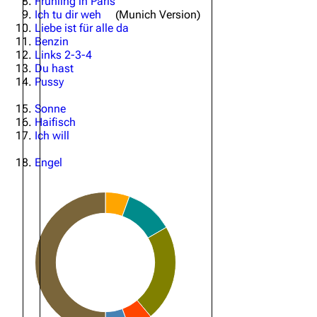
Frühling in Paris
Ich tu dir weh
(Munich Version)
Oliver Riedel
Liebe ist für alle da
Benzin
Christoph Schneider
Links 2-3-4
Du hast
Till Lindemann
Pussy
Paul Landers
Sonne
Haifisch
Christian Lorenz
Ich will
Engel