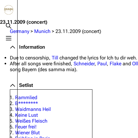
Jump to content
3.4K
10.6K
12
290.4K
23.11.2009
(concert)
Toggle search
Germany
>
Munich
>
23.11.2009 (concert)
Toggle menu
Navigation
Rammstein
Em
Information
Main page
Information
Infor
Due to censorship,
Till
changed the lyrics for
Ich tu dir weh
.
After all songs were finished,
Schneider
,
Paul
,
Flake
and
Oll
Blog
Discography
Disc
song
Bayern (des samma mia)
.
On this day
Videography
Vide
Setlist
Random page
Song list
Song 
Rammlied
Contact
Tour dates
Merc
B********
Waidmanns Heil
Merchandise
Keine Lust
Weißes Fleisch
Members
Feuer frei!
Wiener Blut
Richard Kruspe