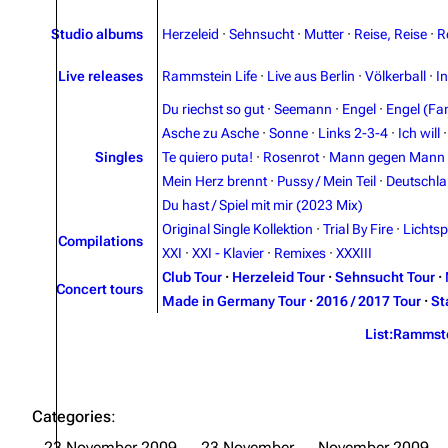
Studio albums
Herzeleid
·
Sehnsucht
·
Mutter
·
Reise, Reise
·
R
Live releases
Rammstein Life
·
Live aus Berlin
·
Völkerball
·
I
Du riechst so gut
·
Seemann
·
Engel
·
Engel (Fan
Asche zu Asche
·
Sonne
·
Links 2-3-4
·
Ich will
Singles
Te quiero puta!
·
Rosenrot
·
Mann gegen Mann
Mein Herz brennt
·
Pussy / Mein Teil
·
Deutschl
Du hast / Spiel mit mir (2023 Mix)
Original Single Kollektion
·
Trial By Fire
·
Lichtsp
Compilations
XXI
·
XXI - Klavier
·
Remixes
·
XXXIII
Club Tour
·
Herzeleid Tour
·
Sehnsucht Tour
·
Concert tours
Made in Germany Tour
·
2016 / 2017 Tour
·
St
List:Rammst
Categories
:
23 November 2009
23 November
November 2009