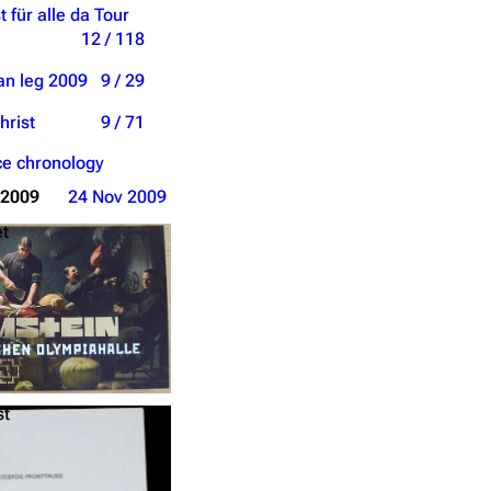
t für alle da Tour
12 / 118
an leg 2009
9 / 29
hrist
9 / 71
e chronology
 2009
24 Nov 2009
et
st