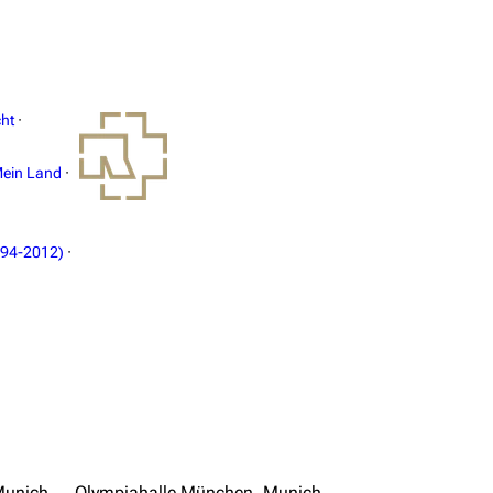
ht
·
ein Land
·
994-2012)
·
unich
Olympiahalle München, Munich