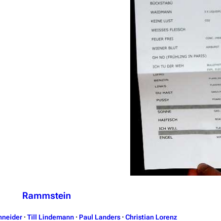
Rammstein
hneider
·
Till Lindemann
·
Paul Landers
·
Christian Lorenz