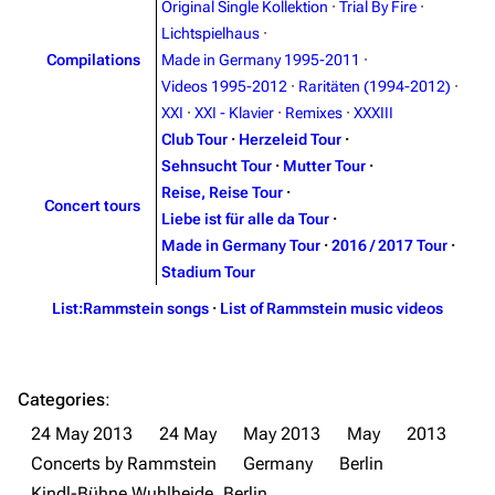
Merchandise
Original Single Kollektion
·
Trial By Fire
·
Lichtspielhaus
·
Emigrate
Lindemann
Compilations
Made in Germany 1995-2011
·
Videos 1995-2012
·
Raritäten (1994-2012)
·
Information
Information
XXI
·
XXI - Klavier
·
Remixes
·
XXXIII
Discography
Discography
Club Tour
·
Herzeleid Tour
·
Sehnsucht Tour
·
Mutter Tour
·
Videography
Videography
Reise, Reise Tour
·
Concert tours
Song list
Song list
Liebe ist für alle da Tour
·
Made in Germany Tour
·
2016 / 2017 Tour
·
Merchandise
Tour dates
Stadium Tour
Merchandise
List:Rammstein songs
·
List of Rammstein music videos
Till Lindemann
Flake Lorenz
Information
Information
Categories
:
Discography
Discography
24 May 2013
24 May
May 2013
May
2013
Concerts by Rammstein
Germany
Berlin
Videography
Videography
Kindl-Bühne Wuhlheide, Berlin