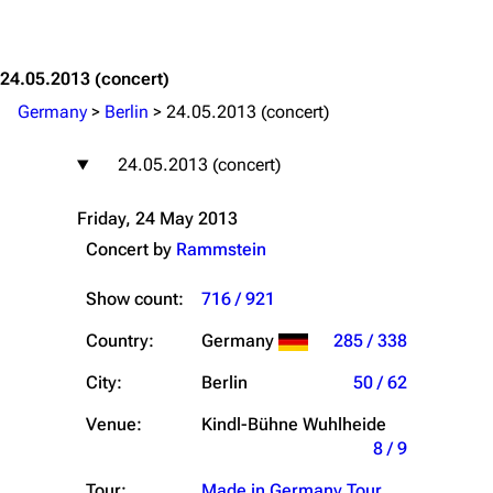
Jump to content
24.05.2013
(concert)
Germany
>
Berlin
>
24.05.2013 (concert)
24.05.2013 (concert)
Friday, 24 May 2013
Concert by
Rammstein
Show count:
716 / 921
Country:
Germany
285 / 338
City:
Berlin
50 / 62
Venue:
Kindl-Bühne Wuhlheide
8 / 9
Tour:
Made in Germany Tour