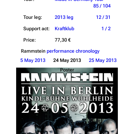
85 / 104
Tour leg:
2013 leg
12 / 31
Support act:
Kraftklub
1 / 2
Price:
77,30 €
Rammstein
performance chronology
5 May 2013
24 May 2013
25 May 2013
Poster