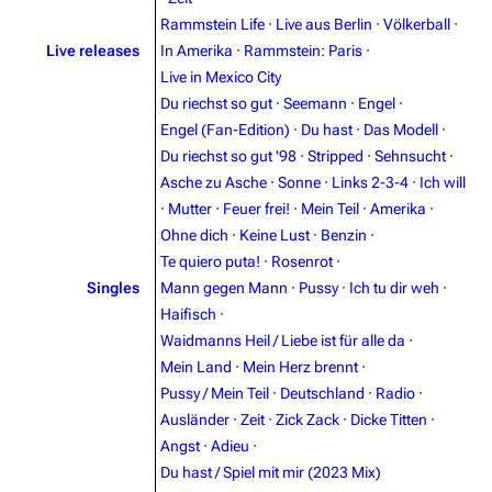
Rammstein Life
·
Live aus Berlin
·
Völkerball
·
Live releases
In Amerika
·
Rammstein: Paris
·
Live in Mexico City
Du riechst so gut
·
Seemann
·
Engel
·
Engel (Fan-Edition)
·
Du hast
·
Das Modell
·
Du riechst so gut '98
·
Stripped
·
Sehnsucht
·
Asche zu Asche
·
Sonne
·
Links 2-3-4
·
Ich will
3.4K
12
290.4K
·
Mutter
·
Feuer frei!
·
Mein Teil
·
Amerika
·
Ohne dich
·
Keine Lust
·
Benzin
·
Navigation
Rammstein
Te quiero puta!
·
Rosenrot
·
Singles
Mann gegen Mann
·
Pussy
·
Ich tu dir weh
·
Main page
Information
Haifisch
·
Blog
Discography
Waidmanns Heil / Liebe ist für alle da
·
Mein Land
·
Mein Herz brennt
·
On this day
Videography
Pussy / Mein Teil
·
Deutschland
·
Radio
·
Random page
Song list
Ausländer
·
Zeit
·
Zick Zack
·
Dicke Titten
·
Angst
·
Adieu
·
Contact
Tour dates
Du hast / Spiel mit mir (2023 Mix)