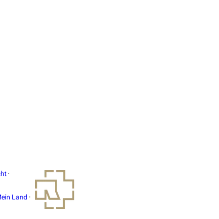
ht
·
ein Land
·