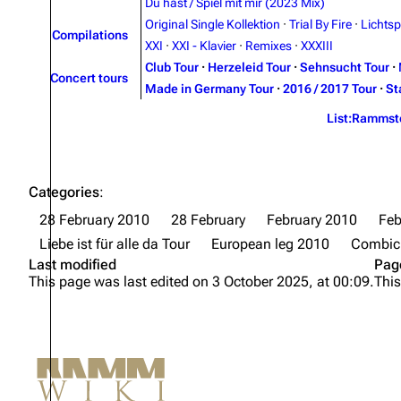
Du hast / Spiel mit mir (2023 Mix)
Original Single Kollektion
·
Trial By Fire
·
Lichtsp
Compilations
XXI
·
XXI - Klavier
·
Remixes
·
XXXIII
Club Tour
·
Herzeleid Tour
·
Sehnsucht Tour
·
Concert tours
Made in Germany Tour
·
2016 / 2017 Tour
·
St
List:Rammst
Categories
:
28 February 2010
28 February
February 2010
Feb
Liebe ist für alle da Tour
European leg 2010
Combich
Last modified
Pag
This page was last edited on 3 October 2025, at 00:09.
This
Not logged in
Your IP address will be publicly