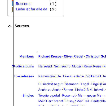
Rosenrot
(
1
)
Liebe ist für alle da
(
9
)
Sources
Members
Richard Kruspe
·
Oliver Riedel
·
Christoph Sc
Studio albums
Herzeleid
·
Sehnsucht
·
Mutter
·
Reise, Reise
·
R
Live releases
Rammstein Life
·
Live aus Berlin
·
Völkerball
·
I
Du riechst so gut
·
Seemann
·
Engel
·
Engel (Fan
Asche zu Asche
·
Sonne
·
Links 2-3-4
·
Ich will
Singles
Te quiero puta!
·
Rosenrot
·
Mann gegen Mann
Mein Herz brennt
·
Pussy / Mein Teil
·
Deutschl