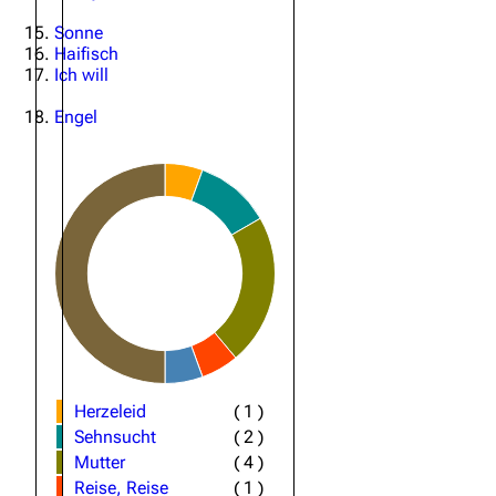
Sonne
Oliver Riedel
Haifisch
Ich will
Christoph Schneider
Till Lindemann
Engel
Paul Landers
Christian Lorenz
Herzeleid
(
1
)
Sehnsucht
(
2
)
Mutter
(
4
)
Reise, Reise
(
1
)