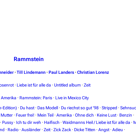
Rammstein
hneider
·
Till Lindemann
·
Paul Landers
·
Christian Lorenz
osenrot
·
Liebe ist für alle da
·
Untitled album
·
Zeit
n Amerika
·
Rammstein: Paris
·
Live in Mexico City
-Edition)
·
Du hast
·
Das Modell
·
Du riechst so gut '98
·
Stripped
·
Sehnsuc
·
Mutter
·
Feuer frei!
·
Mein Teil
·
Amerika
·
Ohne dich
·
Keine Lust
·
Benzin
·
·
Pussy
·
Ich tu dir weh
·
Haifisch
·
Waidmanns Heil / Liebe ist für alle da
·
M
and
·
Radio
·
Ausländer
·
Zeit
·
Zick Zack
·
Dicke Titten
·
Angst
·
Adieu
·