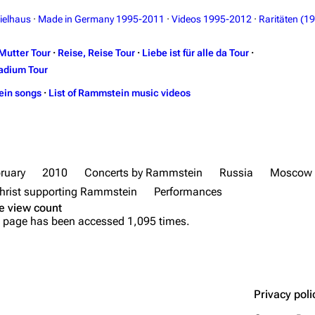
ielhaus
·
Made in Germany 1995-2011
·
Videos 1995-2012
·
Raritäten (1
Mutter Tour
·
Reise, Reise Tour
·
Liebe ist für alle da Tour
·
adium Tour
ein songs
·
List of Rammstein music videos
ruary
2010
Concerts by Rammstein
Russia
Moscow
rist supporting Rammstein
Performances
e view count
 page has been accessed 1,095 times.
Privacy poli