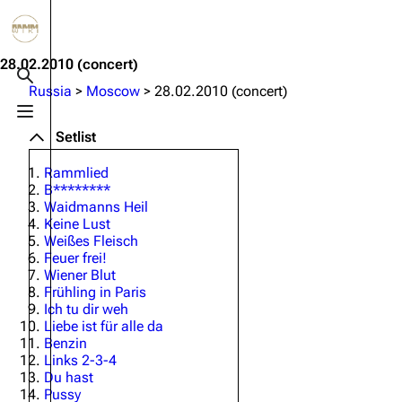
Jump to content
3.4K
10.6K
12
290.4K
28.02.2010
(concert)
Toggle search
Russia
>
Moscow
>
28.02.2010 (concert)
Toggle menu
Navigation
Rammstein
Em
Setlist
Main page
Information
Infor
Rammlied
B********
Blog
Discography
Disc
Waidmanns Heil
Keine Lust
On this day
Videography
Vide
Weißes Fleisch
Feuer frei!
Random page
Song list
Song 
Wiener Blut
Contact
Tour dates
Merc
Frühling in Paris
Ich tu dir weh
Merchandise
Liebe ist für alle da
Benzin
Links 2-3-4
Members
Du hast
Pussy
Richard Kruspe