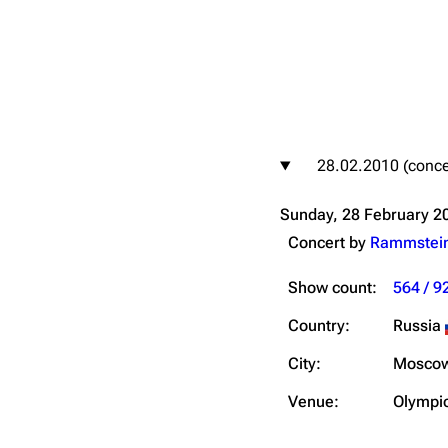
igrate
Lindemann
Till Lindemann
28.02.2010 (conce
mation
Information
Information
Sunday, 28 February 2
ography
Discography
Discography
Concert by
Rammstei
ography
Videography
Videography
Show count:
564 / 9
list
Song list
Song list
handise
Tour dates
Tour dates
Country:
Russia
Merchandise
Merchandise
City:
Mosco
Venue:
Olympi