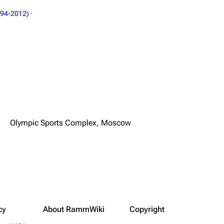
994-2012)
·
Olympic Sports Complex, Moscow
cy
About RammWiki
Copyright